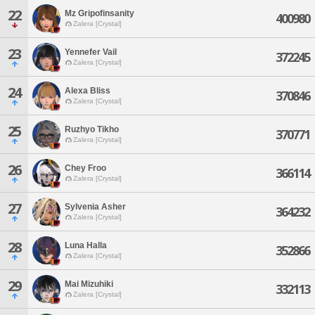
22
Mz Gripofinsanity
400980
Zalera [Crystal]
23
Yennefer Vail
372245
Zalera [Crystal]
24
Alexa Bliss
370846
Zalera [Crystal]
25
Ruzhyo Tikho
370771
Zalera [Crystal]
26
Chey Froo
366114
Zalera [Crystal]
27
Sylvenia Asher
364232
Zalera [Crystal]
28
Luna Halla
352866
Zalera [Crystal]
29
Mai Mizuhiki
332113
Zalera [Crystal]