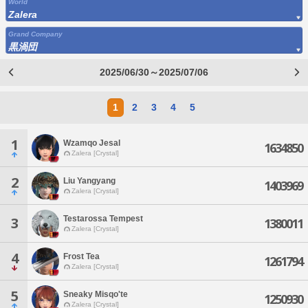
World
Zalera
Grand Company
黒渦団
2025/06/30～2025/07/06
1
2
3
4
5
1
Wzamqo Jesal
1634850
Zalera [Crystal]
2
Liu Yangyang
1403969
Zalera [Crystal]
Testarossa Tempest
3
1380011
Zalera [Crystal]
4
Frost Tea
1261794
Zalera [Crystal]
5
Sneaky Misqo'te
1250930
Zalera [Crystal]