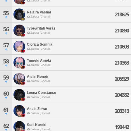
Zalera [Crystal]
55
Reja'ra Vashai
218625
Zalera [Crystal]
56
Typewritah Voras
210890
Zalera [Crystal]
57
Clorica Somnia
210603
Zalera [Crystal]
58
Yumeki Ameki
210363
Zalera [Crystal]
59
Aislin Renoir
205929
Zalera [Crystal]
60
Leona Constance
204382
Zalera [Crystal]
61
Asais Zolwe
203313
Zalera [Crystal]
62
Stali Kureki
199442
Zalera [Crystal]