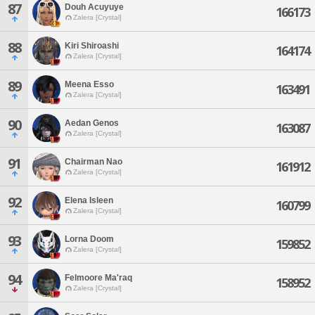
87
Douh Acuyuye
166173
Zalera [Crystal]
88
Kiri Shiroashi
164174
Zalera [Crystal]
89
Meena Esso
163491
Zalera [Crystal]
90
Aedan Genos
163087
Zalera [Crystal]
91
Chairman Nao
161912
Zalera [Crystal]
92
Elena Isleen
160799
Zalera [Crystal]
93
Lorna Doom
159852
Zalera [Crystal]
94
Felmoore Ma'raq
158952
Zalera [Crystal]