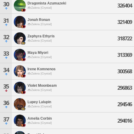
30
Dragonista Azumazeki
326404
Zalera [Crystal]
31
Jonah Ronan
321409
Zalera [Crystal]
32
Zephyra Ethyris
318722
Zalera [Crystal]
33
Maya Miyori
313369
Zalera [Crystal]
34
Irene Komnenos
300568
Zalera [Crystal]
35
Violet Moonbeam
296863
Zalera [Crystal]
36
Lupey Lalupin
294546
Zalera [Crystal]
37
Amelia Corbin
294016
Zalera [Crystal]