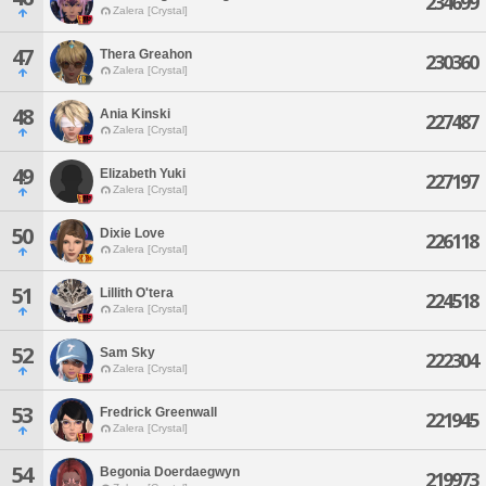
234699
Zalera [Crystal]
47
Thera Greahon
230360
Zalera [Crystal]
48
Ania Kinski
227487
Zalera [Crystal]
49
Elizabeth Yuki
227197
Zalera [Crystal]
50
Dixie Love
226118
Zalera [Crystal]
51
Lillith O'tera
224518
Zalera [Crystal]
52
Sam Sky
222304
Zalera [Crystal]
53
Fredrick Greenwall
221945
Zalera [Crystal]
54
Begonia Doerdaegwyn
219973