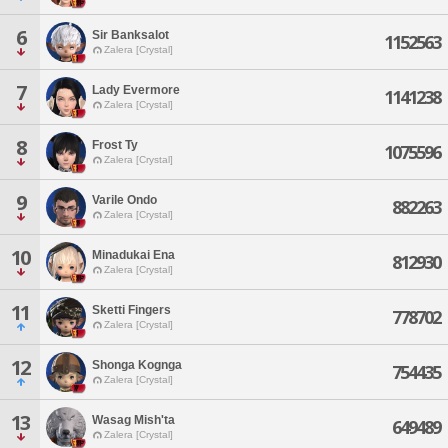
6
Sir Banksalot
1152563
Zalera [Crystal]
7
Lady Evermore
1141238
Zalera [Crystal]
8
Frost Ty
1075596
Zalera [Crystal]
9
Varile Ondo
882263
Zalera [Crystal]
10
Minadukai Ena
812930
Zalera [Crystal]
11
Sketti Fingers
778702
Zalera [Crystal]
12
Shonga Kognga
754435
Zalera [Crystal]
13
Wasag Mish'ta
649489
Zalera [Crystal]