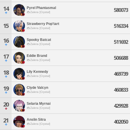
14
Pyrel Phantasmal
580073
Zalera [Crystal]
Strawberry Pop'tart
15
516334
Zalera [Crystal]
16
Spooky Batcat
511692
Zalera [Crystal]
17
Eddie Brand
506688
Zalera [Crystal]
18
Lily Kennedy
469739
Zalera [Crystal]
19
Clyde Valcyn
460833
Zalera [Crystal]
20
Selaria Myrnai
429928
Zalera [Crystal]
21
Anslin Sitra
402050
Zalera [Crystal]