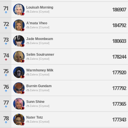
71
Louisah Morning
186907
Zalera [Crystal]
72
A'mata Vheo
184792
Zalera [Crystal]
73
Jade Moonbeam
180603
Zalera [Crystal]
74
Selim Soulrunner
178244
Zalera [Crystal]
75
Warmhoney Milk
177920
Zalera [Crystal]
76
Burnin Gundam
177792
Zalera [Crystal]
77
Sunn Shine
177365
Zalera [Crystal]
78
Nater Totz
177343
Zalera [Crystal]