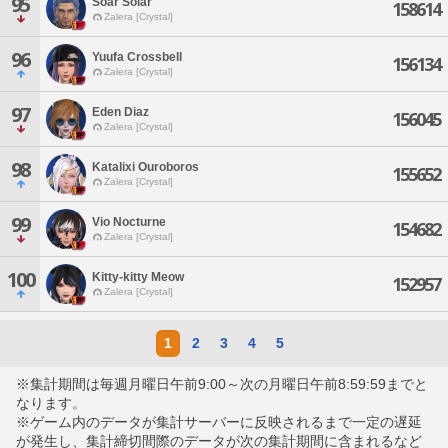
95
Soar Solar
158614
Zalera [Crystal]
96
Yuufa Crossbell
156134
Zalera [Crystal]
97
Eden Diaz
156045
Zalera [Crystal]
98
Katalixi Ouroboros
155652
Zalera [Crystal]
99
Vio Nocturne
154682
Zalera [Crystal]
100
Kitty-kitty Meow
152957
Zalera [Crystal]
1
2
3
4
5
※集計期間は毎週月曜日午前9:00～次の月曜日午前8:59:59までと
なります。
※ゲーム内のデータが集計サーバーに反映されるまで一定の遅延
が発生し、集計締切間際のデータが次の集計期間に含まれるなど