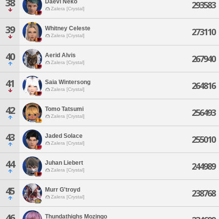
38
Daevi Neko
293583
Zalera [Crystal]
39
Whitney Celeste
273110
Zalera [Crystal]
40
Aerid Alvis
267940
Zalera [Crystal]
41
Saia Wintersong
264816
Zalera [Crystal]
42
Tomo Tatsumi
256493
Zalera [Crystal]
43
Jaded Solace
255010
Zalera [Crystal]
44
Juhan Liebert
244989
Zalera [Crystal]
45
Murr G'troyd
238768
Zalera [Crystal]
46
Thundathighs Mozingo