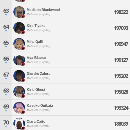
63
Madison Blackwood
198322
Zalera [Crystal]
64
Kira T'yaka
197093
Zalera [Crystal]
65
Mina Qalli
196947
Zalera [Crystal]
66
Aya Blaese
196127
Zalera [Crystal]
67
Dierdre Zalera
195202
Zalera [Crystal]
68
Kirie Ghost
195028
Zalera [Crystal]
69
Kayoko Onikata
193324
Zalera [Crystal]
70
Ciara Caito
188039
Zalera [Crystal]