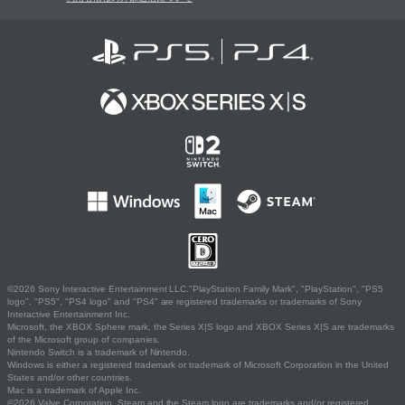
©2026 Sony Interactive Entertainment LLC."PlayStation Family Mark", "PlayStation", "PS5
logo", "PS5", "PS4 logo" and "PS4" are registered trademarks or trademarks of Sony
Interactive Entertainment Inc.
Microsoft, the XBOX Sphere mark, the Series X|S logo and XBOX Series X|S are trademarks
of the Microsoft group of companies.
Nintendo Switch is a trademark of Nintendo.
Windows is either a registered trademark or trademark of Microsoft Corporation in the United
States and/or other countries.
Mac is a trademark of Apple Inc.
©2026 Valve Corporation. Steam and the Steam logo are trademarks and/or registered