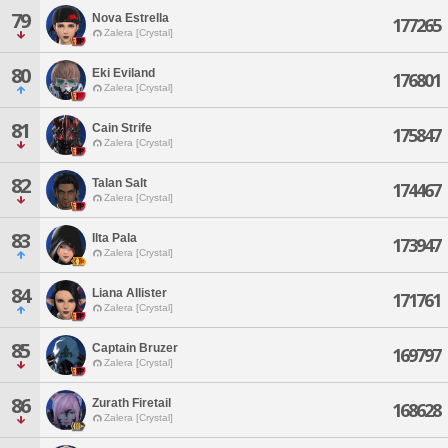
79
Nova Estrella
177265
Zalera [Crystal]
80
Eki Eviland
176801
Zalera [Crystal]
81
Cain Strife
175847
Zalera [Crystal]
82
Talan Salt
174467
Zalera [Crystal]
83
Ilta Pala
173947
Zalera [Crystal]
84
Liana Allister
171761
Zalera [Crystal]
85
Captain Bruzer
169797
Zalera [Crystal]
86
Zurath Firetail
168628
Zalera [Crystal]