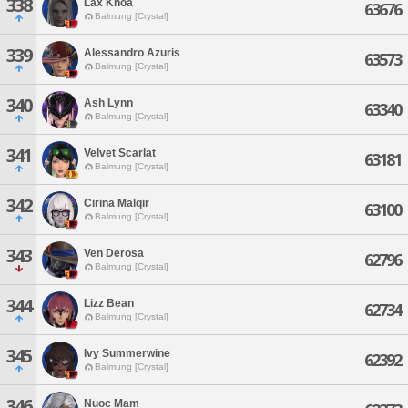
338
Lax Khoa
63676
Balmung [Crystal]
339
Alessandro Azuris
63573
Balmung [Crystal]
340
Ash Lynn
63340
Balmung [Crystal]
341
Velvet Scarlat
63181
Balmung [Crystal]
342
Cirina Malqir
63100
Balmung [Crystal]
343
Ven Derosa
62796
Balmung [Crystal]
344
Lizz Bean
62734
Balmung [Crystal]
345
Ivy Summerwine
62392
Balmung [Crystal]
346
Nuoc Mam