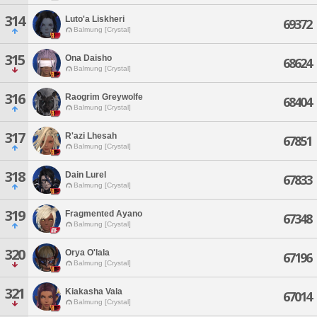
314
Luto'a Liskheri
69372
Balmung [Crystal]
315
Ona Daisho
68624
Balmung [Crystal]
316
Raogrim Greywolfe
68404
Balmung [Crystal]
317
R'azi Lhesah
67851
Balmung [Crystal]
318
Dain Lurel
67833
Balmung [Crystal]
319
Fragmented Ayano
67348
Balmung [Crystal]
320
Orya O'lala
67196
Balmung [Crystal]
321
Kiakasha Vala
67014
Balmung [Crystal]