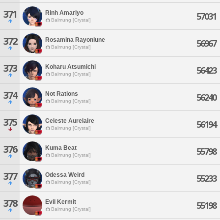
371
Rinh Amariyo
57031
Balmung [Crystal]
372
Rosamina Rayonlune
56967
Balmung [Crystal]
373
Koharu Atsumichi
56423
Balmung [Crystal]
374
Not Rations
56240
Balmung [Crystal]
375
Celeste Aurelaire
56194
Balmung [Crystal]
376
Kuma Beat
55798
Balmung [Crystal]
377
Odessa Weird
55233
Balmung [Crystal]
378
Evil Kermit
55198
Balmung [Crystal]