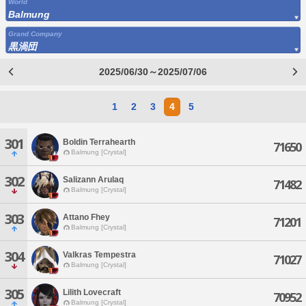
World
Balmung
Grand Company
黒渦団
2025/06/30～2025/07/06
1
2
3
4
5
301
Boldin Terrahearth
71650
Balmung [Crystal]
302
Salizann Arulaq
71482
Balmung [Crystal]
303
Attano Fhey
71201
Balmung [Crystal]
304
Valkras Tempestra
71027
Balmung [Crystal]
305
Lilith Lovecraft
70952
Balmung [Crystal]