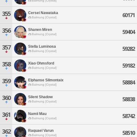
Balmung [Crystal]
355
Cersei Nawataka
60171
Balmung [Crystal]
356
Shanen Miren
59404
Balmung [Crystal]
357
Stella Luminosa
59282
Balmung [Crystal]
358
Xiao Ohmsford
59182
Balmung [Crystal]
359
Elphanse Silmontaix
58884
Balmung [Crystal]
360
Silent Shadow
58838
Balmung [Crystal]
361
Namii Mau
58742
Balmung [Crystal]
362
Raquael Varun
58510
Balmung [Crystal]