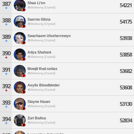
387
Shae Li'en
54221
Balmung [Crystal]
388
Saerno Glista
54175
Balmung [Crystal]
389
Swarhaem Ulveherrewyn
53938
Balmung [Crystal]
390
Adya Shahani
53858
Balmung [Crystal]
391
Mowjli Rud-setlas
53682
Balmung [Crystal]
392
Aeylis Bloodbinder
53608
Balmung [Crystal]
393
Slayne Hauer
53130
Balmung [Crystal]
394
Zuri Baltsa
52834
Balmung [Crystal]