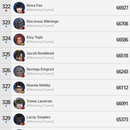
322
Nova Fae
66927
Balmung [Crystal]
323
Nucoraux Mibvinge
66708
Balmung [Crystal]
324
Elsy Toph
66586
Balmung [Crystal]
325
Jacob Newblood
66518
Balmung [Crystal]
326
Neringa Emgrad
66243
Balmung [Crystal]
327
Naenia Nihility
66112
Balmung [Crystal]
328
Trinne Liautroix
66091
Balmung [Crystal]
329
Laroy Souplex
65373
Balmung [Crystal]