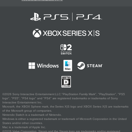
©2026 Sony Interactive Entertainment LLC."PlayStation Family Mark", "PlayStation", "PS5
logo", "PS5", "PS4 logo" and "PS4" are registered trademarks or trademarks of Sony
Interactive Entertainment Inc.
Microsoft, the XBOX Sphere mark, the Series X|S logo and XBOX Series X|S are trademarks
of the Microsoft group of companies.
Nintendo Switch is a trademark of Nintendo.
Windows is either a registered trademark or trademark of Microsoft Corporation in the United
States and/or other countries.
Mac is a trademark of Apple Inc.
©2026 Valve Corporation. Steam and the Steam logo are trademarks and/or registered