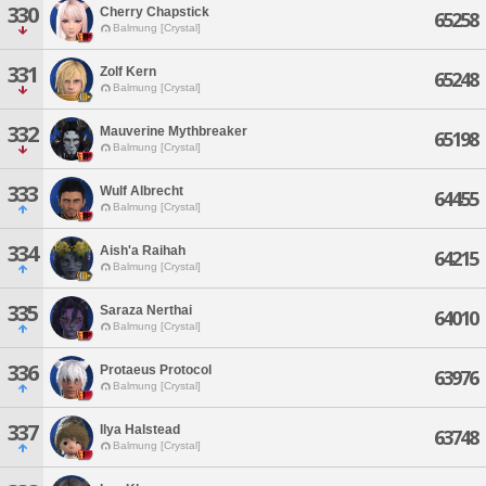
330
Cherry Chapstick
65258
Balmung [Crystal]
331
Zolf Kern
65248
Balmung [Crystal]
332
Mauverine Mythbreaker
65198
Balmung [Crystal]
333
Wulf Albrecht
64455
Balmung [Crystal]
334
Aish'a Raihah
64215
Balmung [Crystal]
335
Saraza Nerthai
64010
Balmung [Crystal]
336
Protaeus Protocol
63976
Balmung [Crystal]
337
Ilya Halstead
63748
Balmung [Crystal]