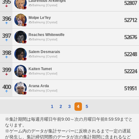
395
Laurentius Arkwright
52807
Balmung [Crystal]
396
Molpe Le'fey
52712
Balmung [Crystal]
397
Reaches Whitewolfe
52676
Balmung [Crystal]
398
Salem Desmarais
52248
Balmung [Crystal]
399
Kaiten Tumet
52224
Balmung [Crystal]
400
Arana Arda
51951
Balmung [Crystal]
1
2
3
4
5
※集計期間は毎週月曜日午前9:00～次の月曜日午前8:59:59までと
なります。
※ゲーム内のデータが集計サーバーに反映されるまで一定の遅延
が発生し、集計締切間際のデータが次の集計期間に含まれるなど