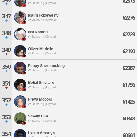
62373
Balmung [Crystal]
347
Idairn Foixewesfv
62276
Balmung [Crystal]
348
Nai Komori
62229
Balmung [Crystal]
349
Oliver Merielle
62190
Balmung [Crystal]
350
Pimpy Shortstocking
62087
Balmung [Crystal]
351
Belial Sinclaire
61796
Balmung [Crystal]
352
Freya Mcdohl
61425
Balmung [Crystal]
353
Smelly Ellie
60848
Balmung [Crystal]
354
Lyn'to Amariyo
60661