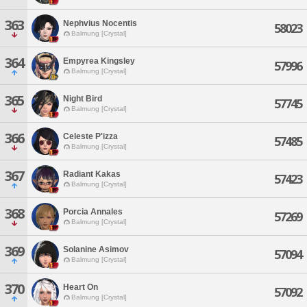
363
Nephvius Nocentis
58023
Balmung [Crystal]
364
Empyrea Kingsley
57996
Balmung [Crystal]
365
Night Bird
57745
Balmung [Crystal]
366
Celeste P'izza
57485
Balmung [Crystal]
367
Radiant Kakas
57423
Balmung [Crystal]
368
Porcia Annales
57269
Balmung [Crystal]
369
Solanine Asimov
57094
Balmung [Crystal]
370
Heart On
57092
Balmung [Crystal]