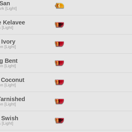
 San
rk [Light]
e Kelavee
 [Light]
 Ivory
n [Light]
g Bent
n [Light]
 Coconut
n [Light]
Tarnished
n [Light]
l Swish
 [Light]