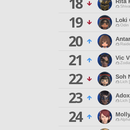
18
Rita 
Shiva
19
Loki
Odin 
20
Anta
Raide
21
Vic V
Zodia
22
Soh 
Lich 
23
Adox
Lich 
24
Moll
Alpha