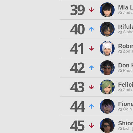
39
Mia 
Zodia
40
Riful
Alpha
41
Robi
Zodia
42
Don 
Phoen
43
Feli
Zodia
44
Fione
Odin 
45
Shio
Lich 