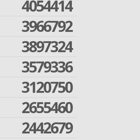
4054414
3966792
3897324
3579336
3120750
2655460
2442679