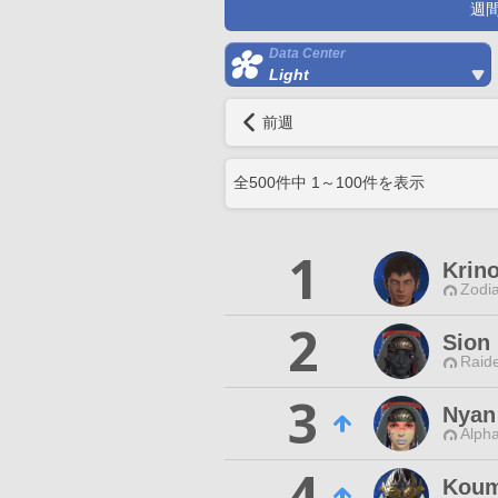
週
Data Center
Light
前週
全
500
件中
1
～
100
件を表示
1
Krin
Zodia
2
Sion
Raide
3
Nyan
Alpha
4
Koum