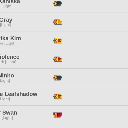
Kaniska
 [Light]
 Gray
[Light]
rika Kim
n [Light]
iolence
rk [Light]
Ninho
[Light]
e Leafshadow
[Light]
y Swan
 [Light]