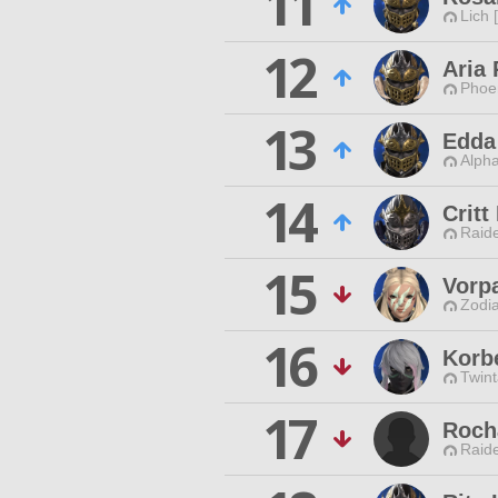
11
Lich 
12
Aria 
Phoen
13
Edda
Alpha
14
Critt
Raide
15
Vorp
Zodia
16
Korb
Twint
17
Roch
Raide