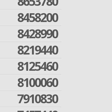
8653780
8458200
8428990
8219440
8125460
8100060
7910830