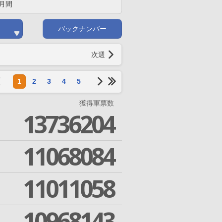
月間
バックナンバー
次週
1
2
3
4
5
獲得軍票数
13736204
11068084
11011058
10968143