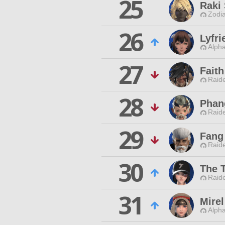
25
Raki
Zodia
26
Lyfri
Alpha
27
Faith
Raide
28
Phan
Raide
29
Fang
Raide
30
The 
Raide
31
Mire
Alpha