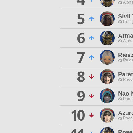
Alpha
5
Sivil
Lich 
6
Arma
Alpha
7
Ries
Raide
8
Paret
Phoen
9
Nao 
Phoen
10
Azur
Phoen
Rosal