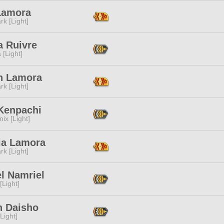
Lamora
rk [Light]
a Ruivre
 [Light]
n Lamora
rk [Light]
Kenpachi
ix [Light]
cia Lamora
rk [Light]
l Namriel
[Light]
n Daisho
[Light]