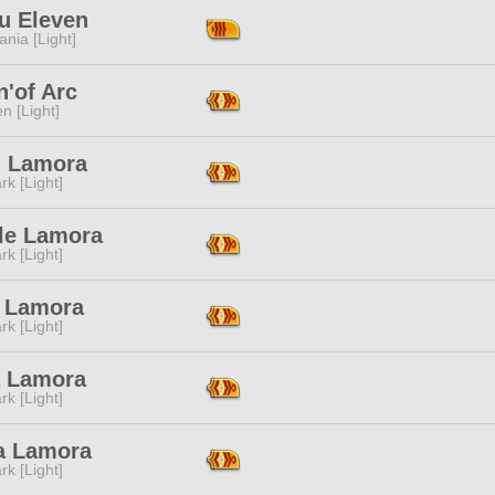
u Eleven
ania [Light]
'of Arc
n [Light]
n Lamora
rk [Light]
lle Lamora
rk [Light]
 Lamora
rk [Light]
a Lamora
rk [Light]
ka Lamora
rk [Light]