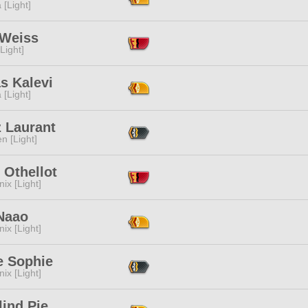
 [Light]
 Weiss
[Light]
s Kalevi
 [Light]
z Laurant
n [Light]
 Othellot
ix [Light]
Naao
ix [Light]
e Sophie
ix [Light]
ind Pie