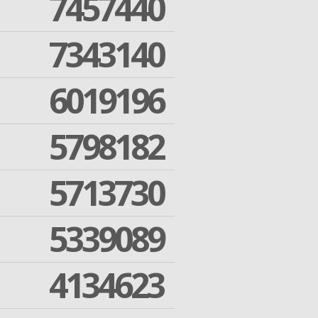
7457440
7343140
6019196
5798182
5713730
5339089
4134623