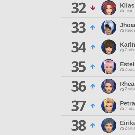
32
Klias
Twint
33
Jhoan
Raide
34
Kari
Zodia
35
Este
Zodia
36
Rhea
Zodia
37
Petr
Zodia
38
Eiri
Zodia