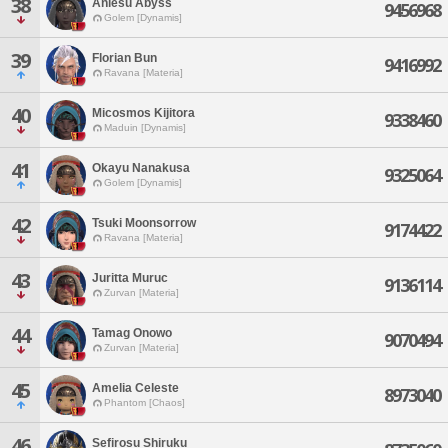
38
Aniesu Abyss
9456968
Golem [Dynamis]
39
Florian Bun
9416992
Ravana [Materia]
40
Micosmos Kijitora
9338460
Maduin [Dynamis]
41
Okayu Nanakusa
9325064
Golem [Dynamis]
42
Tsuki Moonsorrow
9174422
Ravana [Materia]
43
Juritta Muruc
9136114
Zurvan [Materia]
44
Tamag Onowo
9070494
Zurvan [Materia]
45
Amelia Celeste
8973040
Phantom [Chaos]
46
Sefirosu Shiruku