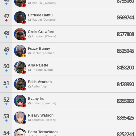
8735060
Maduin [Dynamis]
47
Elfriede Hamu
8669744
Maduin [Dynamis]
48
Crois Crawford
8577808
Phantom [Chaos]
49
Fuzzy Bunny
8525045
Cactuar [Aether]
50
Aria Palette
8458200
Phoenix [Light]
51
Edda Vetasch
8428990
Alpha [Light]
52
Evany Iru
8355083
Kraken [Dynamis]
53
Risary Watson
8335425
Zeromus [Meteor]
54
Petra Tormelados
8252244