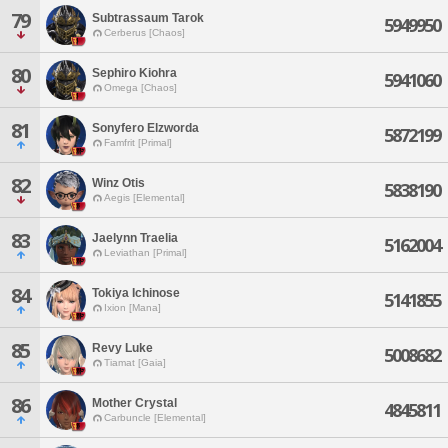
79
Subtrassaum Tarok
5949950
Cerberus [Chaos]
80
Sephiro Kiohra
5941060
Omega [Chaos]
81
Sonyfero Elzworda
5872199
Famfrit [Primal]
82
Winz Otis
5838190
Aegis [Elemental]
83
Jaelynn Traelia
5162004
Leviathan [Primal]
84
Tokiya Ichinose
5141855
Ixion [Mana]
85
Revy Luke
5008682
Tiamat [Gaia]
86
Mother Crystal
4845811
Carbuncle [Elemental]