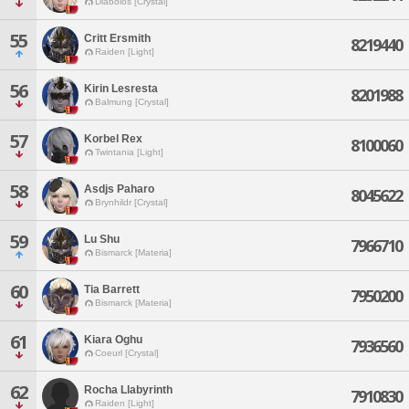
Diabolos [Crystal]
55
Critt Ersmith
8219440
Raiden [Light]
56
Kirin Lesresta
8201988
Balmung [Crystal]
57
Korbel Rex
8100060
Twintania [Light]
58
Asdjs Paharo
8045622
Brynhildr [Crystal]
59
Lu Shu
7966710
Bismarck [Materia]
60
Tia Barrett
7950200
Bismarck [Materia]
61
Kiara Oghu
7936560
Coeurl [Crystal]
62
Rocha Llabyrinth
7910830
Raiden [Light]