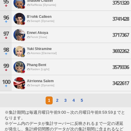
95
Shadow Chaser
3751320
Rafflesia [Dynamis]
96
B'rohk Calleen
3741428
Seraph [Dynamis]
97
Ennet Akoya
3717367
Fenrir [Gaia]
98
Yuki Shiramine
3692262
Atomos [Elemental]
99
Phang Bent
3579336
Raiden [Light]
100
Airrionna Salem
3422617
Seraph [Dynamis]
1
2
3
4
5
※集計期間は毎週月曜日午前9:00～次の月曜日午前8:59:59までと
なります。
※ゲーム内のデータが集計サーバーに反映されるまで一定の遅延
が発生し、集計締切間際のデータが次の集計期間に含まれるなど