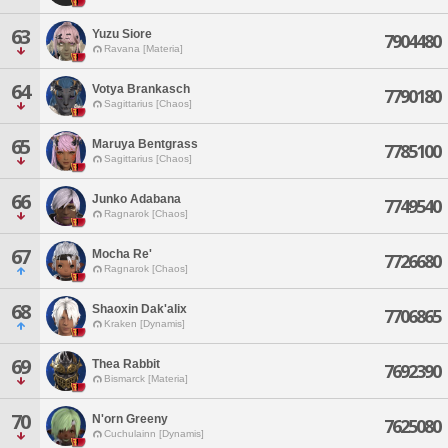
63
Yuzu Siore
7904480
Ravana [Materia]
64
Votya Brankasch
7790180
Sagittarius [Chaos]
65
Maruya Bentgrass
7785100
Sagittarius [Chaos]
66
Junko Adabana
7749540
Ragnarok [Chaos]
67
Mocha Re'
7726680
Ragnarok [Chaos]
68
Shaoxin Dak'alix
7706865
Kraken [Dynamis]
69
Thea Rabbit
7692390
Bismarck [Materia]
70
N'orn Greeny
7625080
Cuchulainn [Dynamis]