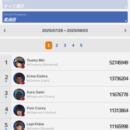
World
すべて選択
Grand Company
黒渦団
2025/07/28～2025/08/03
1
2
3
4
5
Tsumu Min
1
52745949
Tonberry [Elemental]
2
Krino Kiohra
13736204
Zodiark [Light]
3
Aura Galer
11676778
Ragnarok [Chaos]
4
Pam Casey
11313864
Gilgamesh [Aether]
5
Lapi Khloe
11165998
Kraken [Dynamis]