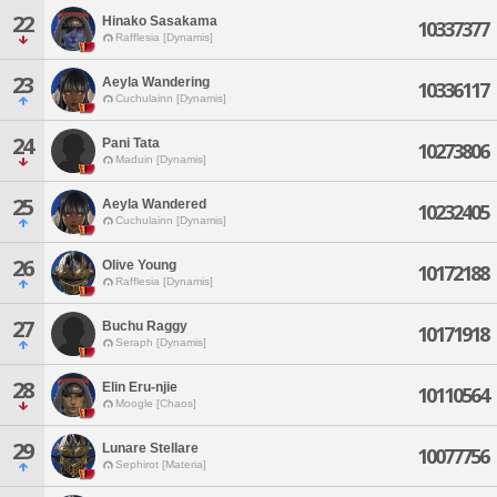
22
Hinako Sasakama
10337377
Rafflesia [Dynamis]
23
Aeyla Wandering
10336117
Cuchulainn [Dynamis]
24
Pani Tata
10273806
Maduin [Dynamis]
25
Aeyla Wandered
10232405
Cuchulainn [Dynamis]
26
Olive Young
10172188
Rafflesia [Dynamis]
27
Buchu Raggy
10171918
Seraph [Dynamis]
28
Elin Eru-njie
10110564
Moogle [Chaos]
29
Lunare Stellare
10077756
Sephirot [Materia]