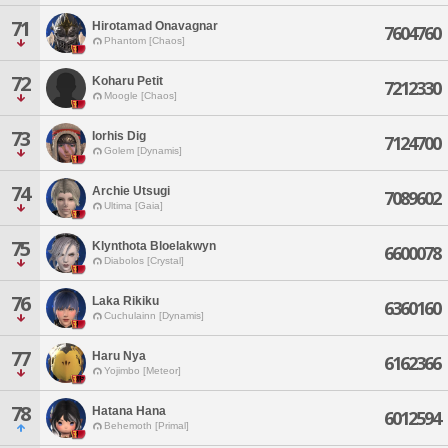
71
Hirotamad Onavagnar
7604760
Phantom [Chaos]
72
Koharu Petit
7212330
Moogle [Chaos]
73
Iorhis Dig
7124700
Golem [Dynamis]
74
Archie Utsugi
7089602
Ultima [Gaia]
75
Klynthota Bloelakwyn
6600078
Diabolos [Crystal]
76
Laka Rikiku
6360160
Cuchulainn [Dynamis]
77
Haru Nya
6162366
Yojimbo [Meteor]
78
Hatana Hana
6012594
Behemoth [Primal]