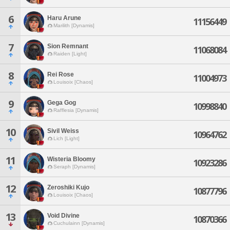
6
Haru Arune
11156449
Marilith [Dynamis]
7
Sion Remnant
11068084
Raiden [Light]
8
Rei Rose
11004973
Louisoix [Chaos]
9
Gega Gog
10998840
Rafflesia [Dynamis]
10
Sivil Weiss
10964762
Lich [Light]
11
Wisteria Bloomy
10923286
Seraph [Dynamis]
12
Zeroshiki Kujo
10877796
Louisoix [Chaos]
13
Void Divine
10870366
Cuchulainn [Dynamis]