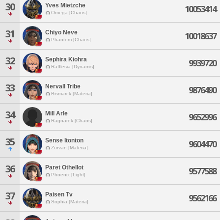
30
Yves Mietzche
10053414
Omega [Chaos]
31
Chiyo Neve
10018637
Phantom [Chaos]
32
Sephira Kiohra
9939720
Rafflesia [Dynamis]
33
Nervall Tribe
9876490
Bismarck [Materia]
34
Mill Arle
9652996
Ragnarok [Chaos]
35
Sense Itonton
9604470
Zurvan [Materia]
36
Paret Othellot
9577588
Phoenix [Light]
37
Paisen Tv
9562166
Sophia [Materia]