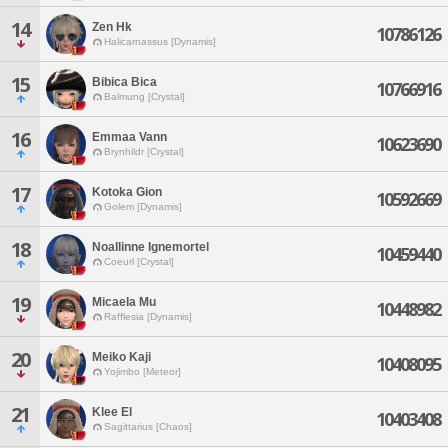
14
Zen Hk
10786126
Halicarnassus [Dynamis]
15
Bibica Bica
10766916
Balmung [Crystal]
16
Emmaa Vann
10623690
Brynhildr [Crystal]
17
Kotoka Gion
10592669
Golem [Dynamis]
18
Noallinne Ignemortel
10459440
Coeurl [Crystal]
19
Micaela Mu
10448982
Rafflesia [Dynamis]
20
Meiko Kaji
10408095
Yojimbo [Meteor]
21
Klee El
10403408
Sagittarius [Chaos]