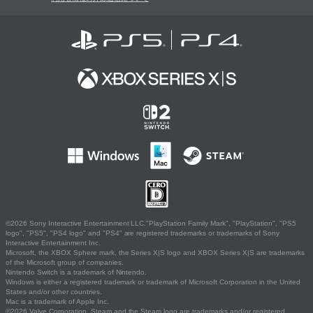
©2026 Sony Interactive Entertainment LLC."PlayStation Family Mark", "PlayStation", "PS5
logo", "PS5", "PS4 logo" and "PS4" are registered trademarks or trademarks of Sony
Interactive Entertainment Inc.
Microsoft, the XBOX Sphere mark, the Series X|S logo and XBOX Series X|S are trademarks
of the Microsoft group of companies.
Nintendo Switch is a trademark of Nintendo.
Windows is either a registered trademark or trademark of Microsoft Corporation in the United
States and/or other countries.
Mac is a trademark of Apple Inc.
©2026 Valve Corporation. Steam and the Steam logo are trademarks and/or registered