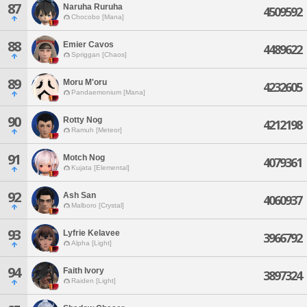
87
Naruha Ruruha
4509592
Chocobo [Mana]
88
Emier Cavos
4489622
Spriggan [Chaos]
89
Moru M'oru
4232605
Pandaemonium [Mana]
90
Rotty Nog
4212198
Ramuh [Meteor]
91
Motch Nog
4079361
Kujata [Elemental]
92
Ash San
4060937
Malboro [Crystal]
93
Lyfrie Kelavee
3966792
Alpha [Light]
94
Faith Ivory
3897324
Raiden [Light]