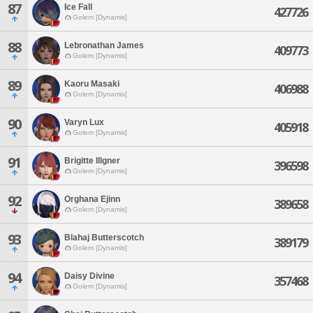
87
Ice Fall
427726
Golem [Dynamis]
88
Lebronathan James
409773
Golem [Dynamis]
89
Kaoru Masaki
406988
Golem [Dynamis]
90
Varyn Lux
405918
Golem [Dynamis]
91
Brigitte Illgner
396598
Golem [Dynamis]
92
Orghana Ejinn
389658
Golem [Dynamis]
93
Blahaj Butterscotch
389179
Golem [Dynamis]
94
Daisy Divine
357468
Golem [Dynamis]