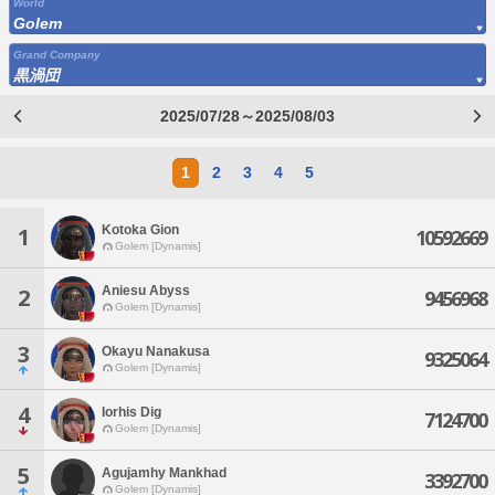
World
Golem
Grand Company
黒渦団
2025/07/28～2025/08/03
1
2
3
4
5
Kotoka Gion
1
10592669
Golem [Dynamis]
Aniesu Abyss
2
9456968
Golem [Dynamis]
3
Okayu Nanakusa
9325064
Golem [Dynamis]
4
Iorhis Dig
7124700
Golem [Dynamis]
5
Agujamhy Mankhad
3392700
Golem [Dynamis]