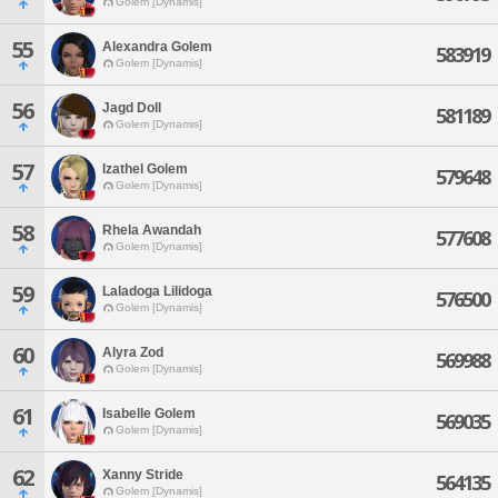
Golem [Dynamis]
55
Alexandra Golem
583919
Golem [Dynamis]
56
Jagd Doll
581189
Golem [Dynamis]
57
Izathel Golem
579648
Golem [Dynamis]
58
Rhela Awandah
577608
Golem [Dynamis]
59
Laladoga Lilidoga
576500
Golem [Dynamis]
60
Alyra Zod
569988
Golem [Dynamis]
61
Isabelle Golem
569035
Golem [Dynamis]
62
Xanny Stride
564135
Golem [Dynamis]