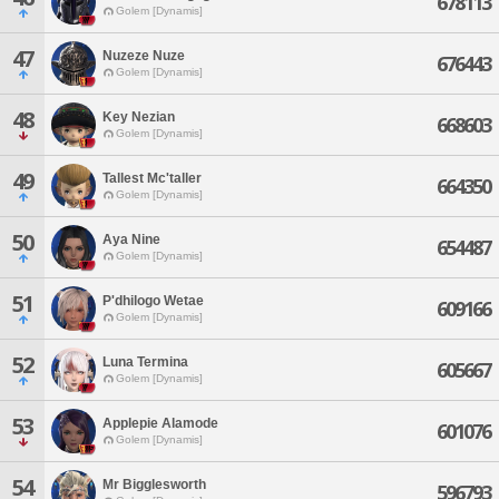
678113
Golem [Dynamis]
47
Nuzeze Nuze
676443
Golem [Dynamis]
48
Key Nezian
668603
Golem [Dynamis]
49
Tallest Mc'taller
664350
Golem [Dynamis]
50
Aya Nine
654487
Golem [Dynamis]
51
P'dhilogo Wetae
609166
Golem [Dynamis]
52
Luna Termina
605667
Golem [Dynamis]
53
Applepie Alamode
601076
Golem [Dynamis]
54
Mr Bigglesworth
596793