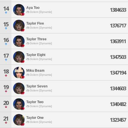
14
Aya Too
1384633
Golem [Dynamis]
15
Taylor Five
1376717
Golem [Dynamis]
16
Taylor Three
1363911
Golem [Dynamis]
17
Taylor Eight
1347503
Golem [Dynamis]
18
Miku Beam
1347194
Golem [Dynamis]
19
Taylor Seven
1344603
Golem [Dynamis]
20
Taylor Two
1340482
Golem [Dynamis]
21
Taylor One
1323457
Golem [Dynamis]