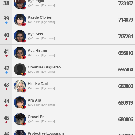
Aya Eight
38
723187
Golem [Dynamis]
39
Kaede O'brien
714079
Golem [Dynamis]
40
Aya Seis
707284
Golem [Dynamis]
41
Aya Hirano
698810
Golem [Dynamis]
42
Creanise Guguerro
697404
Golem [Dynamis]
43
Himiko Tani
683860
Golem [Dynamis]
44
Ara Ara
680919
Golem [Dynamis]
45
Gravel Er
680806
Golem [Dynamis]
46
Protective Logogram