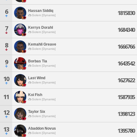
6
Hassan Siddiq
1815830
Golem [Dynamis]
7
Kerrys Dorahl
1684340
Golem [Dynamis]
8
Kemahli Greave
1666766
Golem [Dynamis]
9
Borbas Tia
1643542
Golem [Dynamis]
10
Last Wind
1627622
Golem [Dynamis]
Koi Fish
11
1587935
Golem [Dynamis]
12
Taylor Six
1398123
Golem [Dynamis]
13
Abaddon Novus
1395780
Golem [Dynamis]