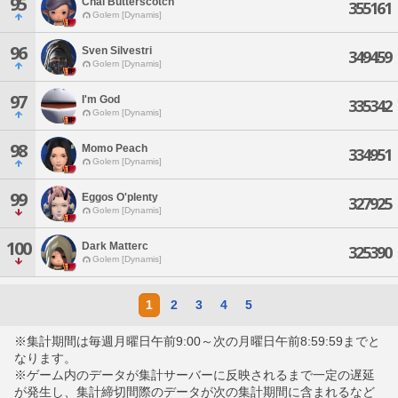
95
Chai Butterscotch
355161
Golem [Dynamis]
96
Sven Silvestri
349459
Golem [Dynamis]
97
I'm God
335342
Golem [Dynamis]
98
Momo Peach
334951
Golem [Dynamis]
99
Eggos O'plenty
327925
Golem [Dynamis]
100
Dark Matterc
325390
Golem [Dynamis]
1
2
3
4
5
※集計期間は毎週月曜日午前9:00～次の月曜日午前8:59:59までと
なります。
※ゲーム内のデータが集計サーバーに反映されるまで一定の遅延
が発生し、集計締切間際のデータが次の集計期間に含まれるなど