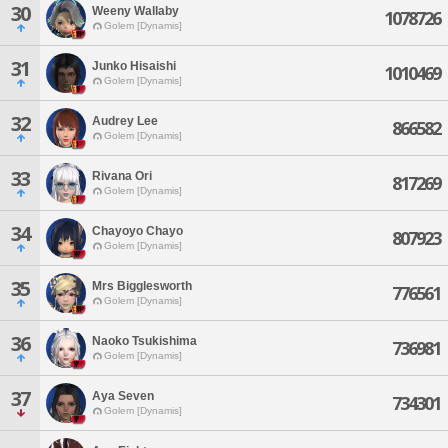
30
Weeny Wallaby
1078726
Golem [Dynamis]
31
Junko Hisaishi
1010469
Golem [Dynamis]
32
Audrey Lee
866582
Golem [Dynamis]
33
Rivana Ori
817269
Golem [Dynamis]
34
Chayoyo Chayo
807923
Golem [Dynamis]
35
Mrs Bigglesworth
776561
Golem [Dynamis]
36
Naoko Tsukishima
736981
Golem [Dynamis]
37
Aya Seven
734301
Golem [Dynamis]