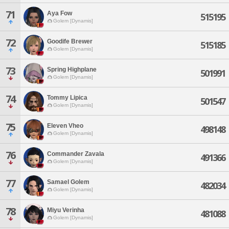
71
Aya Fow
515195
Golem [Dynamis]
72
Goodife Brewer
515185
Golem [Dynamis]
73
Spring Highplane
501991
Golem [Dynamis]
74
Tommy Lipica
501547
Golem [Dynamis]
75
Eleven Vheo
498148
Golem [Dynamis]
76
Commander Zavala
491366
Golem [Dynamis]
77
Samael Golem
482034
Golem [Dynamis]
78
Miyu Verinha
481088
Golem [Dynamis]