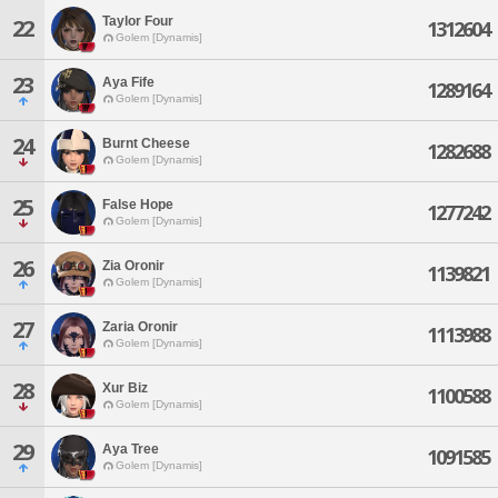
Taylor Four
22
1312604
Golem [Dynamis]
23
Aya Fife
1289164
Golem [Dynamis]
24
Burnt Cheese
1282688
Golem [Dynamis]
25
False Hope
1277242
Golem [Dynamis]
26
Zia Oronir
1139821
Golem [Dynamis]
27
Zaria Oronir
1113988
Golem [Dynamis]
28
Xur Biz
1100588
Golem [Dynamis]
29
Aya Tree
1091585
Golem [Dynamis]