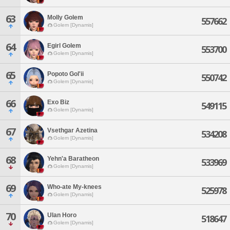
63
Molly Golem
557662
Golem [Dynamis]
64
Egirl Golem
553700
Golem [Dynamis]
65
Popoto Gol'ii
550742
Golem [Dynamis]
66
Exo Biz
549115
Golem [Dynamis]
67
Vsethgar Azetina
534208
Golem [Dynamis]
68
Yehn'a Baratheon
533969
Golem [Dynamis]
69
Who-ate My-knees
525978
Golem [Dynamis]
70
Ulan Horo
518647
Golem [Dynamis]