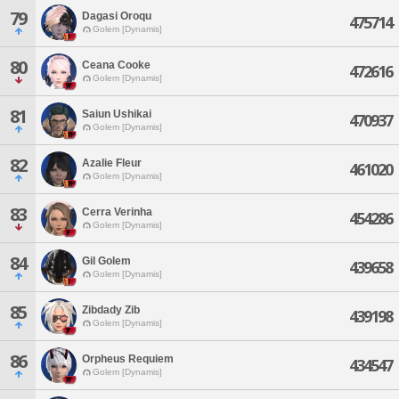
79
Dagasi Oroqu
475714
Golem [Dynamis]
80
Ceana Cooke
472616
Golem [Dynamis]
81
Saiun Ushikai
470937
Golem [Dynamis]
82
Azalie Fleur
461020
Golem [Dynamis]
83
Cerra Verinha
454286
Golem [Dynamis]
84
Gil Golem
439658
Golem [Dynamis]
85
Zibdady Zib
439198
Golem [Dynamis]
86
Orpheus Requiem
434547
Golem [Dynamis]