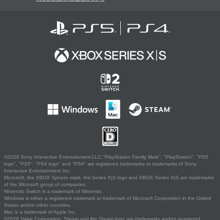
©2026 Sony Interactive Entertainment LLC."PlayStation Family Mark", "PlayStation", "PS5
logo", "PS5", "PS4 logo" and "PS4" are registered trademarks or trademarks of Sony
Interactive Entertainment Inc.
Microsoft, the XBOX Sphere mark, the Series X|S logo and XBOX Series X|S are trademarks
of the Microsoft group of companies.
Nintendo Switch is a trademark of Nintendo.
Windows is either a registered trademark or trademark of Microsoft Corporation in the United
States and/or other countries.
Mac is a trademark of Apple Inc.
©2026 Valve Corporation. Steam and the Steam logo are trademarks and/or registered