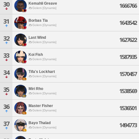
30
Kemahli Greave
1666766
Golem [Dynamis]
31
Borbas Tia
1643542
Golem [Dynamis]
32
Last Wind
1627622
Golem [Dynamis]
33
Koi Fish
1587935
Golem [Dynamis]
34
Tifa's Lockhart
1570457
Golem [Dynamis]
35
Miri Rho
1538569
Golem [Dynamis]
36
Master Fisher
1536501
Golem [Dynamis]
37
Bayo Thalad
1494773
Golem [Dynamis]