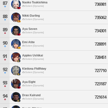
87
Naoko Tsukishima
736981
Golem [Dynamis]
88
Nikki Darling
735062
Golem [Dynamis]
89
Aya Seven
734301
Golem [Dynamis]
90
Emi Atite
728891
Golem [Dynamis]
91
Apples Ushikai
728451
Golem [Dynamis]
92
Kletlona Fhilfhiwy
727710
Golem [Dynamis]
93
Aya Eight
723187
Golem [Dynamis]
94
Drax Kalrund
721614
Golem [Dynamis]