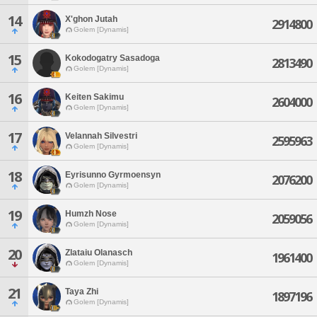
14
X'ghon Jutah
2914800
Golem [Dynamis]
15
Kokodogatry Sasadoga
2813490
Golem [Dynamis]
16
Keiten Sakimu
2604000
Golem [Dynamis]
17
Velannah Silvestri
2595963
Golem [Dynamis]
18
Eyrisunno Gyrmoensyn
2076200
Golem [Dynamis]
19
Humzh Nose
2059056
Golem [Dynamis]
20
Zlataiu Olanasch
1961400
Golem [Dynamis]
21
Taya Zhi
1897196
Golem [Dynamis]