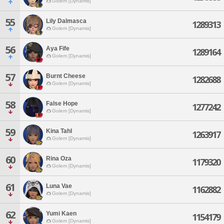
Golem [Dynamis]
55
Lily Dalmasca
1289313
Golem [Dynamis]
56
Aya Fife
1289164
Golem [Dynamis]
57
Burnt Cheese
1282688
Golem [Dynamis]
58
False Hope
1277242
Golem [Dynamis]
59
Kina Tahl
1263917
Golem [Dynamis]
60
Rina Oza
1179320
Golem [Dynamis]
61
Luna Vae
1162882
Golem [Dynamis]
62
Yumi Kaen
1154179
Golem [Dynamis]