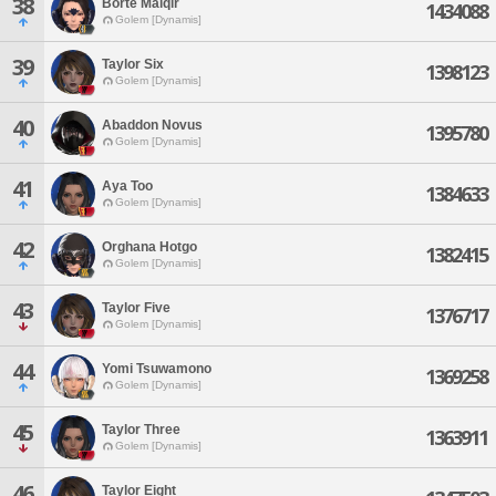
38
Borte Malqir
1434088
Golem [Dynamis]
39
Taylor Six
1398123
Golem [Dynamis]
40
Abaddon Novus
1395780
Golem [Dynamis]
41
Aya Too
1384633
Golem [Dynamis]
42
Orghana Hotgo
1382415
Golem [Dynamis]
43
Taylor Five
1376717
Golem [Dynamis]
44
Yomi Tsuwamono
1369258
Golem [Dynamis]
45
Taylor Three
1363911
Golem [Dynamis]
46
Taylor Eight