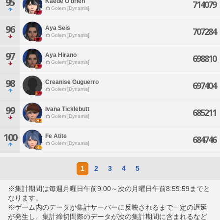
95
Kaede O'brien
714079
Golem [Dynamis]
96
Aya Seis
707284
Golem [Dynamis]
97
Aya Hirano
698810
Golem [Dynamis]
98
Creanise Guguerro
697404
Golem [Dynamis]
99
Ivana Ticklebutt
685211
Golem [Dynamis]
100
Fe Atite
684746
Golem [Dynamis]
1
2
3
4
5
※集計期間は毎週月曜日午前9:00～次の月曜日午前8:59:59までと
なります。
※ゲーム内のデータが集計サーバーに反映されるまで一定の遅延
が発生し、集計締切間際のデータが次の集計期間に含まれるなど