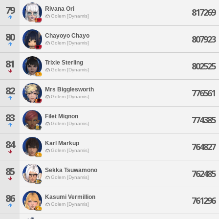
79
Rivana Ori
817269
Golem [Dynamis]
80
Chayoyo Chayo
807923
Golem [Dynamis]
81
Trixie Sterling
802525
Golem [Dynamis]
82
Mrs Bigglesworth
776561
Golem [Dynamis]
83
Filet Mignon
774385
Golem [Dynamis]
84
Karl Markup
764827
Golem [Dynamis]
85
Sekka Tsuwamono
762485
Golem [Dynamis]
86
Kasumi Vermillion
761296
Golem [Dynamis]