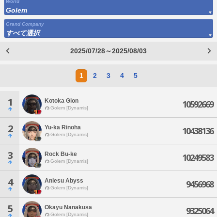
World
Golem
Grand Company
すべて選択
2025/07/28～2025/08/03
1
2
3
4
5
1
Kotoka Gion
10592669
Golem [Dynamis]
2
Yu-ka Rinoha
10438136
Golem [Dynamis]
3
Rock Bu-ke
10249583
Golem [Dynamis]
4
Aniesu Abyss
9456968
Golem [Dynamis]
5
Okayu Nanakusa
9325064
Golem [Dynamis]