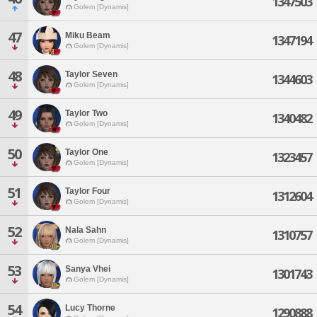
1347503
Golem [Dynamis]
47
Miku Beam
1347194
Golem [Dynamis]
48
Taylor Seven
1344603
Golem [Dynamis]
49
Taylor Two
1340482
Golem [Dynamis]
50
Taylor One
1323457
Golem [Dynamis]
51
Taylor Four
1312604
Golem [Dynamis]
52
Nala Sahn
1310757
Golem [Dynamis]
53
Sanya Vhei
1301743
Golem [Dynamis]
54
Lucy Thorne
1290888