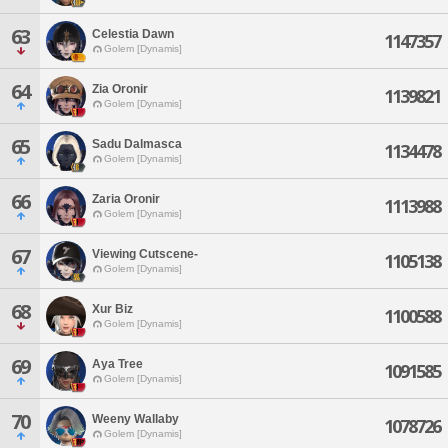
63
Celestia Dawn
1147357
Golem [Dynamis]
64
Zia Oronir
1139821
Golem [Dynamis]
65
Sadu Dalmasca
1134478
Golem [Dynamis]
66
Zaria Oronir
1113988
Golem [Dynamis]
67
Viewing Cutscene-
1105138
Golem [Dynamis]
68
Xur Biz
1100588
Golem [Dynamis]
69
Aya Tree
1091585
Golem [Dynamis]
70
Weeny Wallaby
1078726
Golem [Dynamis]