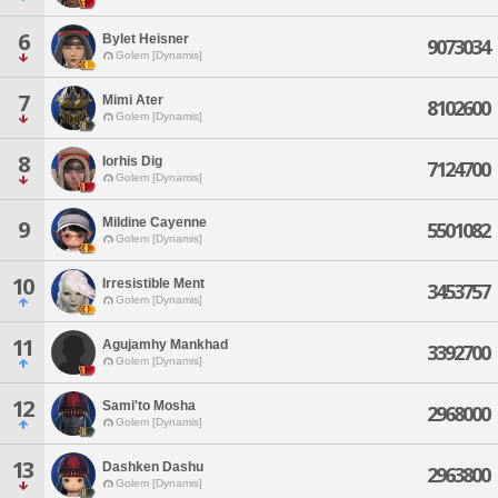
6
Bylet Heisner
9073034
Golem [Dynamis]
7
Mimi Ater
8102600
Golem [Dynamis]
8
Iorhis Dig
7124700
Golem [Dynamis]
Mildine Cayenne
9
5501082
Golem [Dynamis]
10
Irresistible Ment
3453757
Golem [Dynamis]
11
Agujamhy Mankhad
3392700
Golem [Dynamis]
12
Sami'to Mosha
2968000
Golem [Dynamis]
13
Dashken Dashu
2963800
Golem [Dynamis]