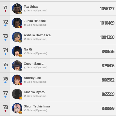
71
Tox Uthat
1056127
Golem [Dynamis]
72
Junko Hisaishi
1010469
Golem [Dynamis]
73
Ashelia Dalmasca
1001390
Golem [Dynamis]
74
Na Ri
898636
Golem [Dynamis]
75
Queen Sansa
879606
Golem [Dynamis]
76
Audrey Lee
866582
Golem [Dynamis]
77
Kinarra Rysto
865599
Golem [Dynamis]
78
Shiori Tsukishima
838889
Golem [Dynamis]