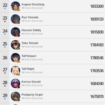
22
August Greyfang
1833260
Golem [Dynamis]
23
Ryu Yamada
1830133
Golem [Dynamis]
24
Hassan Siddiq
1815830
Golem [Dynamis]
25
Toka Totsuki
1784183
Golem [Dynamis]
Tuff Impact
26
1780545
Golem [Dynamis]
27
Tuff Night
1763536
Golem [Dynamis]
28
Kerrys Dorahl
1684340
Golem [Dynamis]
29
Poolparty Urgot
1675870
Golem [Dynamis]