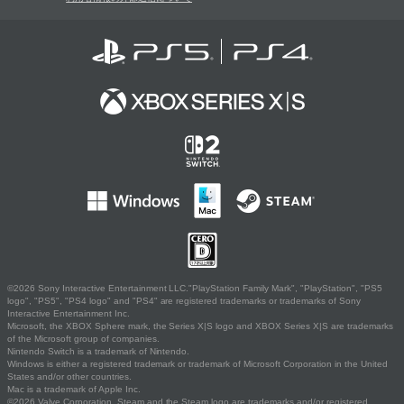
©2026 Sony Interactive Entertainment LLC."PlayStation Family Mark", "PlayStation", "PS5
logo", "PS5", "PS4 logo" and "PS4" are registered trademarks or trademarks of Sony
Interactive Entertainment Inc.
Microsoft, the XBOX Sphere mark, the Series X|S logo and XBOX Series X|S are trademarks
of the Microsoft group of companies.
Nintendo Switch is a trademark of Nintendo.
Windows is either a registered trademark or trademark of Microsoft Corporation in the United
States and/or other countries.
Mac is a trademark of Apple Inc.
©2026 Valve Corporation. Steam and the Steam logo are trademarks and/or registered