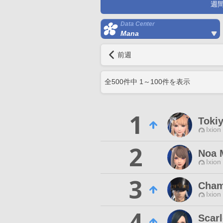
週
Data Center
Mana
前週
全
500
件中
1
～
100
件を表示
1
Tokiy
Ixion
2
Noa 
Ixion
3
Cham
Ixion
4
Scarl