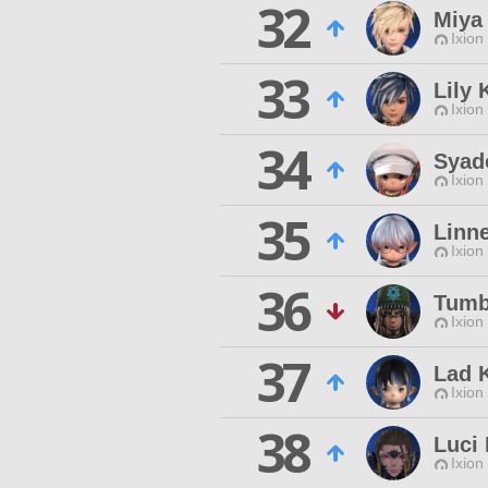
32
Miya 
Ixion
33
Lily 
Ixion
34
Syad
Ixion
35
Linne
Ixion
36
Tumb
Ixion
37
Lad 
Ixion
38
Luci
Ixion