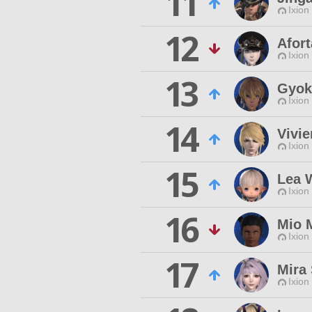
11
Ixion
12
Afor
Ixion
13
Gyok
Ixion
14
Vivie
Ixion
15
Lea 
Ixion
16
Mio 
Ixion
17
Mira
Ixion