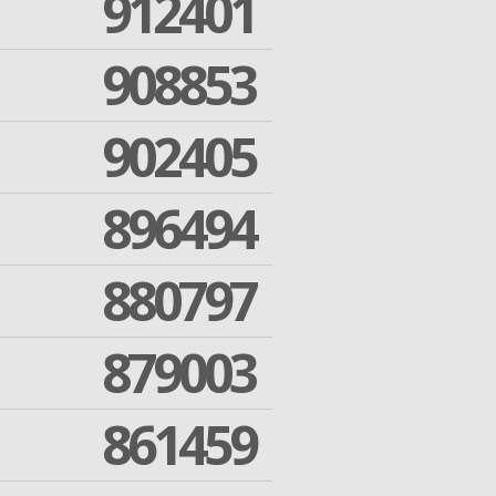
912401
908853
902405
896494
880797
879003
861459