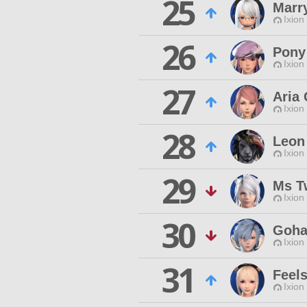
25
Marr
Ixion
26
Pony
Ixion
27
Aria
Ixion
28
Leon
Ixion
29
Ms Tw
Ixion
30
Goha
Ixion
31
Feel
Ixion