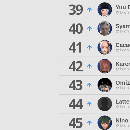
39
Yuu 
Ixion
40
Syar
Ixion
41
Caca
Ixion
42
Kare
Ixion
43
Omiz
Ixion
44
Latte
Ixion
45
Nino
Ixion