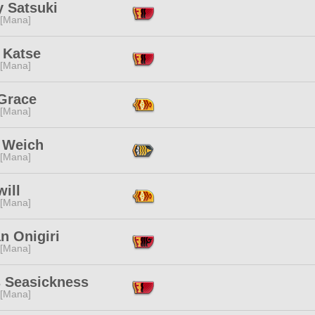
y Satsuki
 [Mana]
 Katse
 [Mana]
 Grace
 [Mana]
 Weich
 [Mana]
ill
 [Mana]
n Onigiri
 [Mana]
s Seasickness
 [Mana]