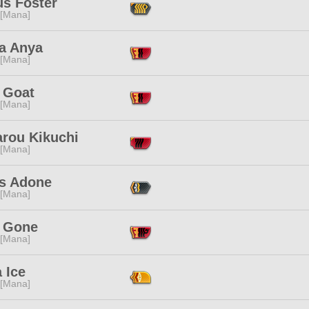
us Foster
 [Mana]
a Anya
 [Mana]
 Goat
 [Mana]
arou Kikuchi
 [Mana]
s Adone
 [Mana]
 Gone
 [Mana]
 Ice
 [Mana]