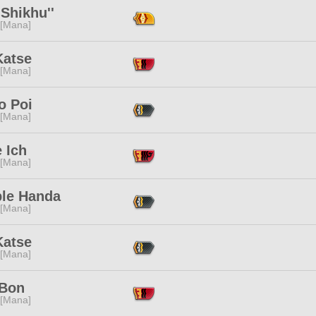
Shikhu''
 [Mana]
Katse
 [Mana]
o Poi
 [Mana]
 Ich
 [Mana]
le Handa
 [Mana]
Katse
 [Mana]
 Bon
 [Mana]