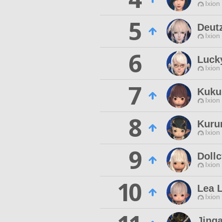
Ixion
5
Deut
Ixion
6
Luck
Ixion
7
Kuku
Ixion
8
Kuru
Ixion
9
Dollc
Ixion
10
Lea 
Ixion
Jing