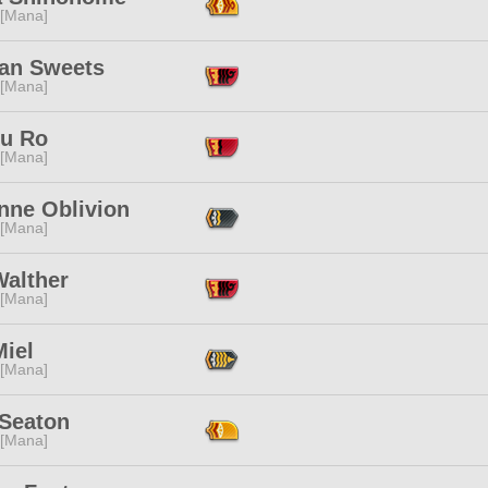
 [Mana]
tan Sweets
 [Mana]
u Ro
 [Mana]
nne Oblivion
 [Mana]
Walther
 [Mana]
Miel
 [Mana]
 Seaton
 [Mana]