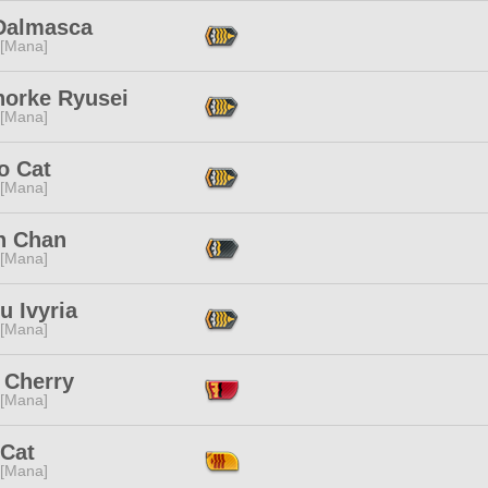
Dalmasca
 [Mana]
norke Ryusei
 [Mana]
o Cat
 [Mana]
n Chan
 [Mana]
u Ivyria
 [Mana]
 Cherry
 [Mana]
 Cat
 [Mana]