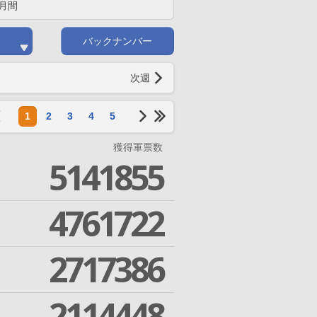
月間
バックナンバー
次週
1
2
3
4
5
獲得軍票数
5141855
4761722
2717386
2114448