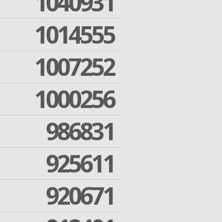
1040931
1014555
1007252
1000256
986831
925611
920671