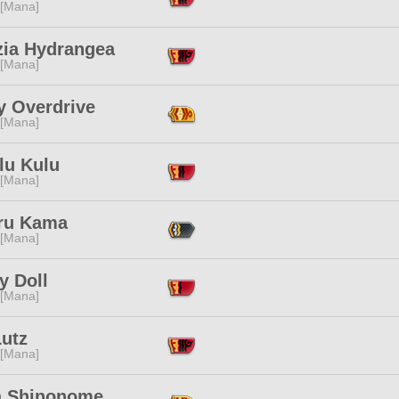
 [Mana]
zia Hydrangea
 [Mana]
y Overdrive
 [Mana]
lu Kulu
 [Mana]
ru Kama
 [Mana]
y Doll
 [Mana]
Lutz
 [Mana]
a Shinonome