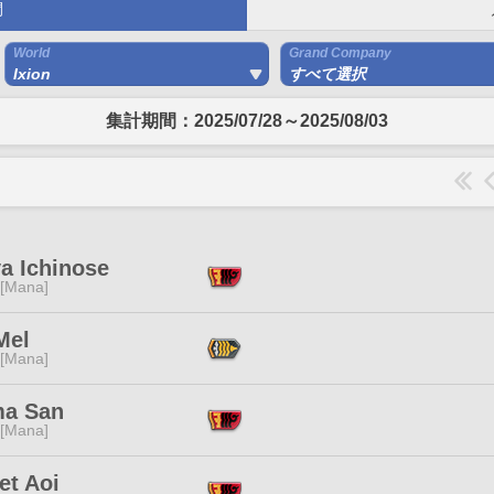
間
World
Grand Company
Ixion
すべて選択
集計期間：2025/07/28～2025/08/03
a Ichinose
 [Mana]
Mel
 [Mana]
a San
 [Mana]
et Aoi