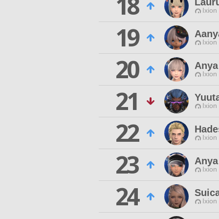
18
Laur
Ixion
19
Aany
Ixion
20
Anya
Ixion
21
Yuut
Ixion
22
Hade
Ixion
23
Anya
Ixion
24
Suica
Ixion