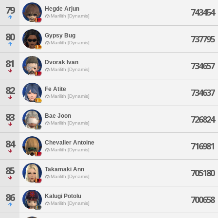
79
Hegde Arjun
743454
Marilith [Dynamis]
80
Gypsy Bug
737795
Marilith [Dynamis]
81
Dvorak Ivan
734657
Marilith [Dynamis]
82
Fe Atite
734637
Marilith [Dynamis]
83
Bae Joon
726824
Marilith [Dynamis]
84
Chevalier Antoine
716981
Marilith [Dynamis]
85
Takamaki Ann
705180
Marilith [Dynamis]
86
Kalugi Potolu
700658
Marilith [Dynamis]