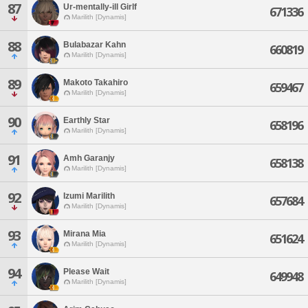
87
Ur-mentally-ill Girlf
671336
Marilith [Dynamis]
88
Bulabazar Kahn
660819
Marilith [Dynamis]
89
Makoto Takahiro
659467
Marilith [Dynamis]
90
Earthly Star
658196
Marilith [Dynamis]
91
Amh Garanjy
658138
Marilith [Dynamis]
92
Izumi Marilith
657684
Marilith [Dynamis]
93
Mirana Mia
651624
Marilith [Dynamis]
94
Please Wait
649948
Marilith [Dynamis]