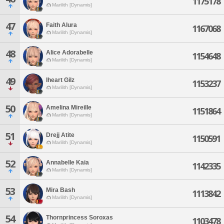
1175178
Marilith [Dynamis]
47
Faith Alura
1167068
Marilith [Dynamis]
48
Alice Adorabelle
1154648
Marilith [Dynamis]
49
Iheart Gilz
1153237
Marilith [Dynamis]
50
Amelina Mireille
1151864
Marilith [Dynamis]
51
Drejj Atite
1150591
Marilith [Dynamis]
52
Annabelle Kaia
1142335
Marilith [Dynamis]
53
Mira Bash
1113842
Marilith [Dynamis]
54
Thornprincess Soroxas
1103478