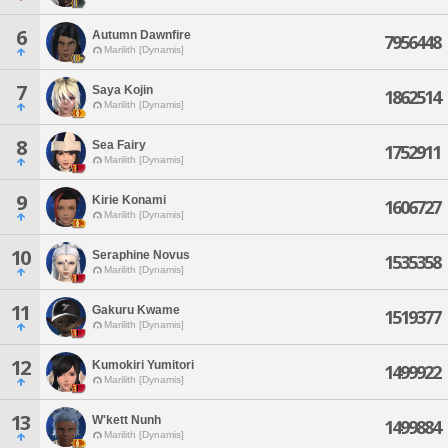
6
Autumn Dawnfire
7956448
Marilith [Dynamis]
7
Saya Kojin
1862514
Marilith [Dynamis]
8
Sea Fairy
1752911
Marilith [Dynamis]
9
Kirie Konami
1606727
Marilith [Dynamis]
10
Seraphine Novus
1535358
Marilith [Dynamis]
11
Gakuru Kwame
1519377
Marilith [Dynamis]
12
Kumokiri Yumitori
1499922
Marilith [Dynamis]
13
W'kett Nunh
1499884
Marilith [Dynamis]