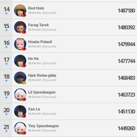
14
Red Halo
1487180
Marilith [Dynamis]
15
Farag Tarek
1480392
Marilith [Dynamis]
16
Hnaba Polaali
1479944
Marilith [Dynamis]
17
He He
1477744
Marilith [Dynamis]
18
Hjek Rehw-gilda
1468483
Marilith [Dynamis]
19
Lil Speedwagon
1463723
Marilith [Dynamis]
20
Xae La
1451130
Marilith [Dynamis]
21
Tiny Speedwagon
1449260
Marilith [Dynamis]