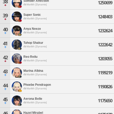
38
Somber Affection
1250699
Marilith [Dynamis]
39
Super Sonic
1248403
Marilith [Dynamis]
40
Anya Neeze
1232624
Marilith [Dynamis]
41
Tuhop Shakur
1222642
Marilith [Dynamis]
42
Reo Reilu
1203055
Marilith [Dynamis]
43
Marina Albina
1199219
Marilith [Dynamis]
44
Phoebe Pendragon
1190826
Marilith [Dynamis]
45
Aerona Belle
1175650
Marilith [Dynamis]
46
Hazel Mirabel