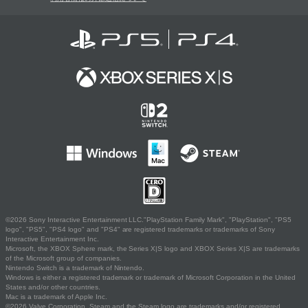
©2026 Sony Interactive Entertainment LLC."PlayStation Family Mark", "PlayStation", "PS5
logo", "PS5", "PS4 logo" and "PS4" are registered trademarks or trademarks of Sony
Interactive Entertainment Inc.
Microsoft, the XBOX Sphere mark, the Series X|S logo and XBOX Series X|S are trademarks
of the Microsoft group of companies.
Nintendo Switch is a trademark of Nintendo.
Windows is either a registered trademark or trademark of Microsoft Corporation in the United
States and/or other countries.
Mac is a trademark of Apple Inc.
©2026 Valve Corporation. Steam and the Steam logo are trademarks and/or registered