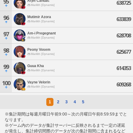
95
Arjm Cahuac
638725
Marilith [Dynamis]
96
Mutimir Azora
633839
Marilith [Dynamis]
97
Am-i Pregegnant
628708
Marilith [Dynamis]
98
Peony Vosem
625677
Marilith [Dynamis]
99
Guua Kha
614353
Marilith [Dynamis]
100
Vayne Velorin
609268
Marilith [Dynamis]
1
2
3
4
5
※集計期間は毎週月曜日午前9:00～次の月曜日午前8:59:59までと
なります。
※ゲーム内のデータが集計サーバーに反映されるまで一定の遅延
が発生し、集計締切間際のデータが次の集計期間に含まれるなど