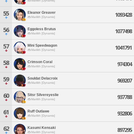
Marilith [Dynamis]
55
Eleanor Greaver
1093428
Marilith [Dynamis]
56
Eggoless Brutus
1077498
Marilith [Dynamis]
57
Mini Speedwagon
1041791
Marilith [Dynamis]
58
Crimson Coral
974304
Marilith [Dynamis]
59
Souldat Delacroix
969207
Marilith [Dynamis]
60
Sitsr Silvereyeslie
937788
Marilith [Dynamis]
61
Ruff Outlawe
932806
Marilith [Dynamis]
62
Kasumi Kensaki
897295
Marilith [Dynamis]