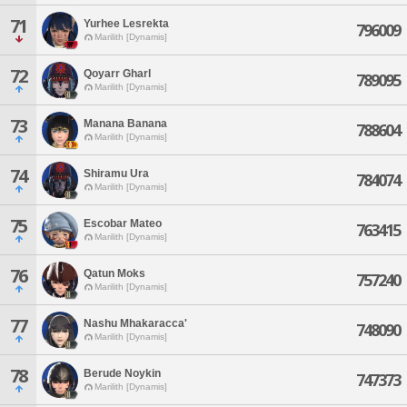
71
Yurhee Lesrekta
796009
Marilith [Dynamis]
72
Qoyarr Gharl
789095
Marilith [Dynamis]
73
Manana Banana
788604
Marilith [Dynamis]
74
Shiramu Ura
784074
Marilith [Dynamis]
75
Escobar Mateo
763415
Marilith [Dynamis]
76
Qatun Moks
757240
Marilith [Dynamis]
77
Nashu Mhakaracca'
748090
Marilith [Dynamis]
78
Berude Noykin
747373
Marilith [Dynamis]