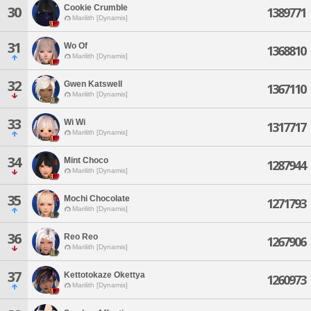
Cookie Crumble
30
1389771
Marilith [Dynamis]
31
Wo Of
1368810
Marilith [Dynamis]
32
Gwen Katswell
1367110
Marilith [Dynamis]
33
Wi Wi
1317717
Marilith [Dynamis]
34
Mint Choco
1287944
Marilith [Dynamis]
35
Mochi Chocolate
1271793
Marilith [Dynamis]
36
Reo Reo
1267906
Marilith [Dynamis]
37
Kettotokaze Okettya
1260973
Marilith [Dynamis]