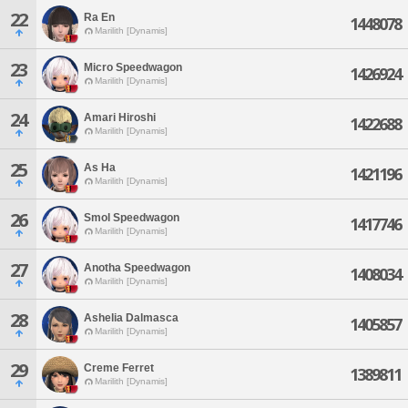
22
Ra En
1448078
Marilith [Dynamis]
23
Micro Speedwagon
1426924
Marilith [Dynamis]
24
Amari Hiroshi
1422688
Marilith [Dynamis]
25
As Ha
1421196
Marilith [Dynamis]
26
Smol Speedwagon
1417746
Marilith [Dynamis]
27
Anotha Speedwagon
1408034
Marilith [Dynamis]
28
Ashelia Dalmasca
1405857
Marilith [Dynamis]
29
Creme Ferret
1389811
Marilith [Dynamis]