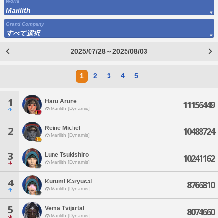
World
Marilith
Grand Company
すべて選択
2025/07/28～2025/08/03
1
2
3
4
5
1
Haru Arune
11156449
Marilith [Dynamis]
Reine Michel
2
10488724
Marilith [Dynamis]
3
Lune Tsukishiro
10241162
Marilith [Dynamis]
4
Kurumi Karyusai
8766810
Marilith [Dynamis]
5
Vema Tvijartal
8074660
Marilith [Dynamis]