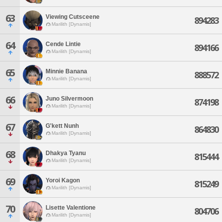
63
Viewing Cutsceene
894283
Marilith [Dynamis]
64
Cende Lintie
894166
Marilith [Dynamis]
65
Minnie Banana
888572
Marilith [Dynamis]
66
Juno Silvermoon
874198
Marilith [Dynamis]
67
G'kett Nunh
864830
Marilith [Dynamis]
68
Dhakya Tyanu
815444
Marilith [Dynamis]
69
Yoroi Kagon
815249
Marilith [Dynamis]
70
Lisette Valentione
804706
Marilith [Dynamis]