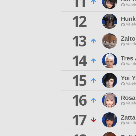
11
Valef
12
Hunk
Valef
13
Zalto
Valef
14
Tres
Valef
15
Yoi 
Valef
16
Rosa
Valef
17
Zatt
Valef