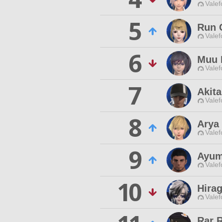
Valef
5
Run 
Valef
6
Muu 
Valef
7
Akit
Valef
8
Arya
Valef
9
Ayum
Valef
10
Hirag
Valef
Rar 