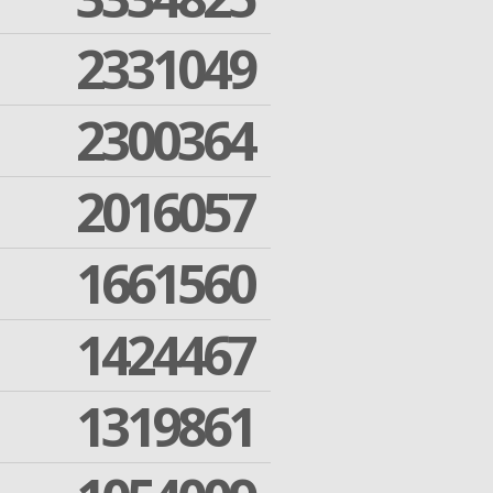
2331049
2300364
2016057
1661560
1424467
1319861