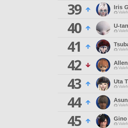
39
Iris 
Valef
40
U-ta
Valef
41
Tsub
Valef
42
Allen
Valef
43
Uta 
Valef
44
Asun
Valef
45
Gino
Valef