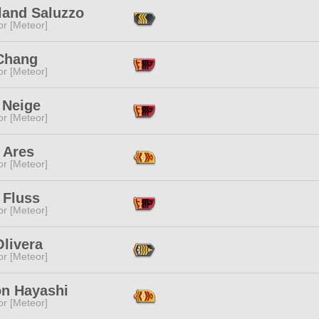
land Saluzzo
or [Meteor]
Chang
or [Meteor]
 Neige
or [Meteor]
 Ares
or [Meteor]
 Fluss
or [Meteor]
livera
or [Meteor]
n Hayashi
or [Meteor]