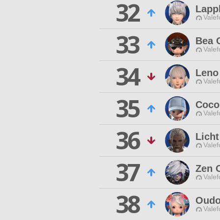
32
Lapp
Valef
33
Bea 
Valef
34
Leno
Valef
35
Coco
Valef
36
Licht
Valef
37
Zen O
Valef
38
Oudo
Valef