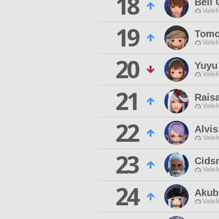
18
Bell 
Valef
19
Tomo
Valef
20
Yuyu
Valef
21
Rais
Valef
22
Alvis
Valef
23
Cidsm
Valef
24
Akub
Valef