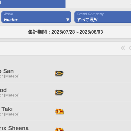
間
World
Grand Company
Valefor
すべて選択
集計期間：2025/07/28～2025/08/03
o San
or [Meteor]
Rod
or [Meteor]
 Taki
or [Meteor]
rix Sheena