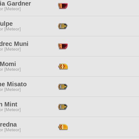
ia Gardner
or [Meteor]
Vulpe
or [Meteor]
drec Muni
or [Meteor]
 Momi
or [Meteor]
me Misato
or [Meteor]
n Mint
or [Meteor]
Aredna
or [Meteor]