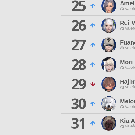
25
Amel
Valef
26
Rui 
Valef
27
Fuan
Valef
28
Mori
Valef
29
Haji
Valef
30
Melo
Valef
31
Kia 
Valef