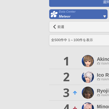
週
Data Center
Meteor
前週
全
500
件中
1
～
100
件を表示
1
Akin
Valef
2
Ico 
Valef
3
Ryoji
Valef
4
Mino