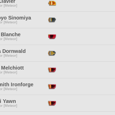
Clavier
or [Meteor]
yo Sinomiya
or [Meteor]
 Blanche
or [Meteor]
a Dornwald
or [Meteor]
 Melchiott
or [Meteor]
ith Ironforge
or [Meteor]
i Yawn
or [Meteor]