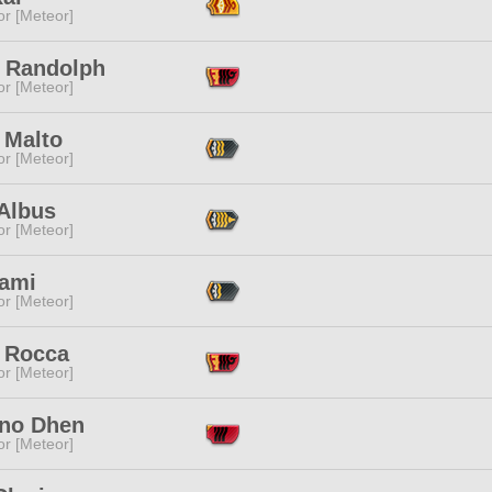
or [Meteor]
 Randolph
or [Meteor]
 Malto
or [Meteor]
 Albus
or [Meteor]
Yami
or [Meteor]
 Rocca
or [Meteor]
ano Dhen
or [Meteor]