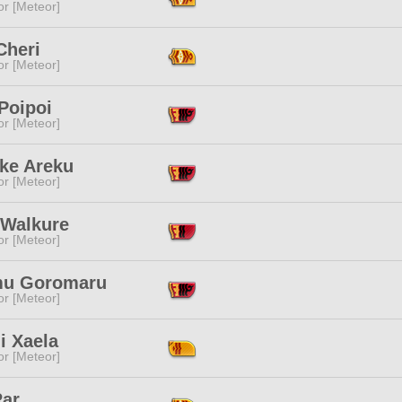
or [Meteor]
Cheri
or [Meteor]
Poipoi
or [Meteor]
ake Areku
or [Meteor]
 Walkure
or [Meteor]
u Goromaru
or [Meteor]
i Xaela
or [Meteor]
Rar