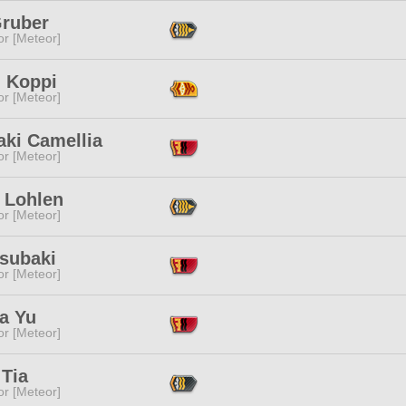
Gruber
or [Meteor]
n Koppi
or [Meteor]
aki Camellia
or [Meteor]
 Lohlen
or [Meteor]
Tsubaki
or [Meteor]
a Yu
or [Meteor]
 Tia
or [Meteor]