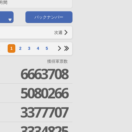
月間
バックナンバー
次週
1
2
3
4
5
獲得軍票数
6663708
5080266
3377707
3334825