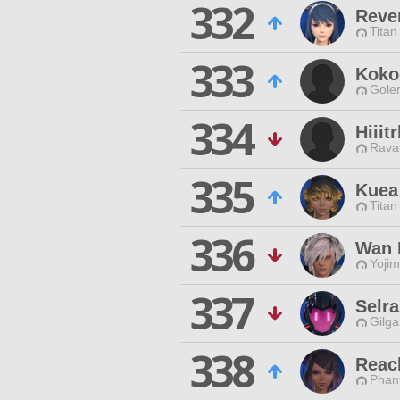
332
Rever
Titan
333
Koko
Gole
334
Hiiit
Rava
335
Kuea
Titan
336
Wan 
Yojim
337
Selra
Gilga
338
Reac
Phan