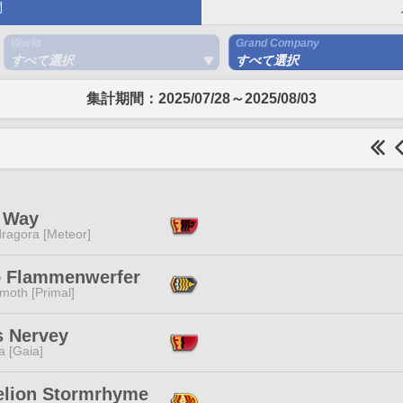
間
World
Grand Company
すべて選択
すべて選択
集計期間：2025/07/28～2025/08/03
 Way
ragora [Meteor]
o Flammenwerfer
moth [Primal]
s Nervey
a [Gaia]
elion Stormrhyme