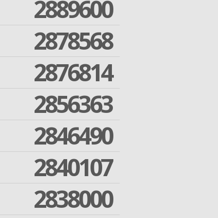
2889600
2878568
2876814
2856363
2846490
2840107
2838000