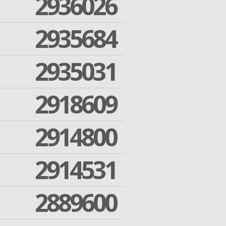
2936026
2935684
2935031
2918609
2914800
2914531
2889600