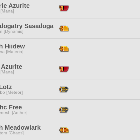
ie Azurite
 [Mana]
dogatry Sasadoga
m [Dynamis]
rh Hiidew
na [Materia]
 Azurite
 [Mana]
Lotz
bo [Meteor]
hc Free
mesh [Aether]
h Meadowlark
tom [Chaos]