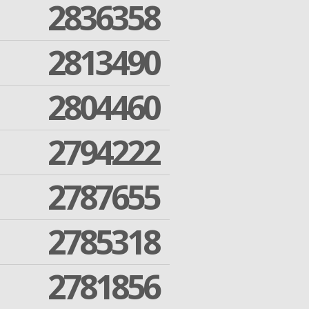
2836358
2813490
2804460
2794222
2787655
2785318
2781856