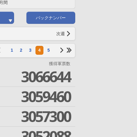
月間
バックナンバー
次週
1
2
3
4
5
獲得軍票数
3066644
3059460
3057300
3052088