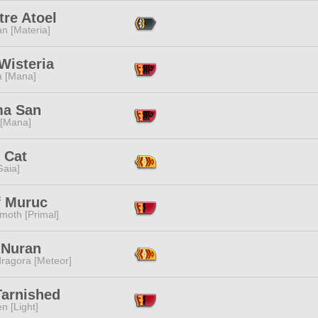
tre Atoel
n [Materia]
Wisteria
a [Mana]
a San
 [Mana]
 Cat
[Gaia]
lf Muruc
moth [Primal]
 Nuran
ragora [Meteor]
Tarnished
n [Light]