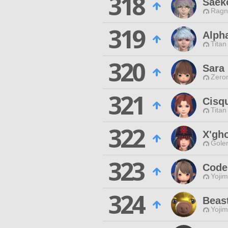
318
Saek
Ragn
319
Alph
Titan
320
Sara
Zero
321
Cisqu
Titan
322
X'gh
Gole
323
Code
Yojim
324
Beas
Yojim