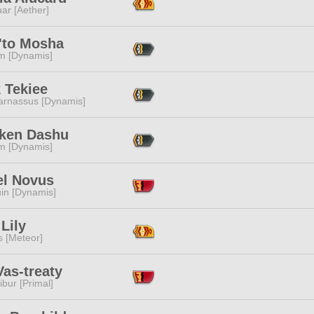
ar [Aether]
'to Mosha
m [Dynamis]
 Tekiee
arnassus [Dynamis]
ken Dashu
m [Dynamis]
el Novus
in [Dynamis]
Lily
s [Meteor]
Vas-treaty
ibur [Primal]