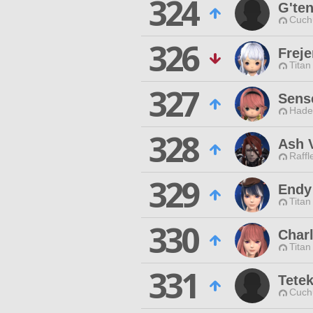
324
G'ten
Cuch
326
Freje
Titan
327
Sens
Hade
328
Ash 
Raffl
329
Endy
Titan
330
Charl
Titan
331
Tete
Cuch