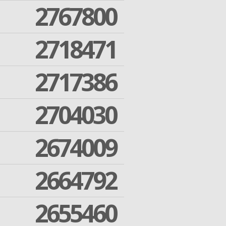
2767800
2718471
2717386
2704030
2674009
2664792
2655460