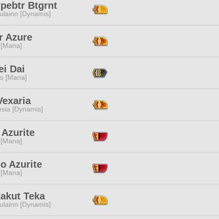
pebtr Btgrnt
ulainn [Dynamis]
r Azure
 [Mana]
ei Dai
s [Mana]
Vexaria
esia [Dynamis]
 Azurite
 [Mana]
o Azurite
 [Mana]
kakut Teka
ulainn [Dynamis]