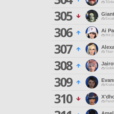
Tonbe
305
Gian
Excal
306
Ai P
Ifrit 
307
Alex
Titan
308
Jairo
Gobli
309
Evan
Krak
310
X'dh
Pand
Amel