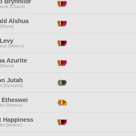
o Brynhildr
arok [Chaos]
ald Alshua
 [Mana]
 Levy
mus [Meteor]
a Azurite
 [Mana]
on Jutah
m [Dynamis]
 Etheswei
bo [Meteor]
t Happiness
bo [Meteor]