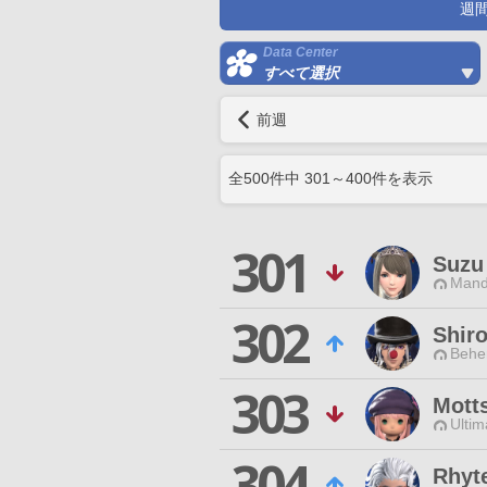
週
Data Center
すべて選択
前週
全
500
件中
301
～
400
件を表示
301
Suzu
Mand
302
Shir
Behe
303
Mott
Ultim
304
Rhyt