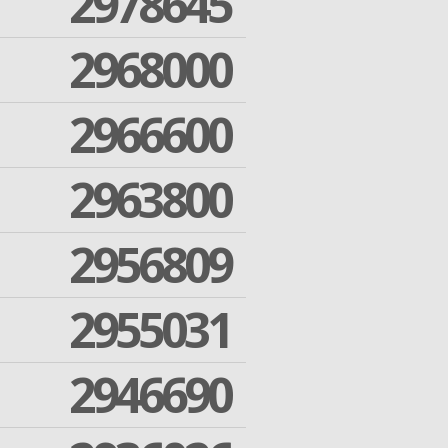
2978645
2968000
2966600
2963800
2956809
2955031
2946690