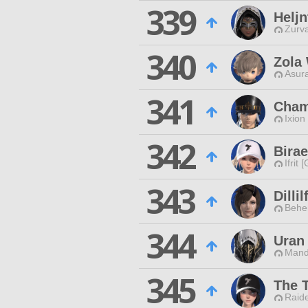
339
Heljn
Zurva
340
Zola 
Asur
341
Cham
Ixion
342
Birae
Ifrit 
343
Dilli
Behe
344
Uran
Mand
345
The 
Raide