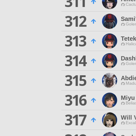
311
Cactu
312
Sami
Gole
313
Tetek
Halic
314
Dash
Gole
315
Abdi
Madu
316
Miyu 
Belia
317
Will 
Excal