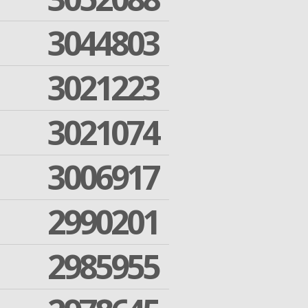
3044803
3021223
3021074
3006917
2990201
2985955