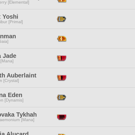
rry [Elemental]
t Yoshi
ibur [Primal]
anman
[Gaia]
a Jade
 [Mana]
th Auberlaint
n [Crystal]
na Eden
en [Dynamis]
ovaka Tykhah
aemonium [Mana]
ia Alucard