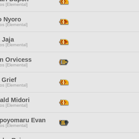
os [Elemental]
o Nyoro
os [Elemental]
 Jaja
os [Elemental]
on Orvicess
os [Elemental]
 Grief
os [Elemental]
ald Midori
os [Elemental]
poyomaru Evan
os [Elemental]