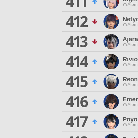
411
Atom
412
Nety
Atom
413
Ajara
Atom
414
Rivi
Atom
415
Reon
Atom
416
Emer
Atom
417
Poyo
Atom