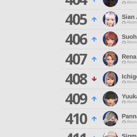
Atom
405
Sian 
Atom
406
Suoh 
Atom
407
Rena
Atom
408
Ichi
Atom
409
Yuuk
Atom
410
Pann
Atom
Sigm