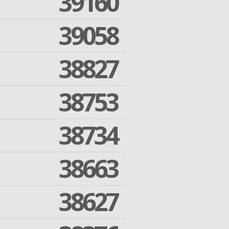
39160
39058
38827
38753
38734
38663
38627