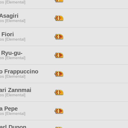
os [Elemental]
Asagiri
os [Elemental]
Fiori
os [Elemental]
 Ryu-gu-
os [Elemental]
go Frappuccino
os [Elemental]
ari Zannmai
os [Elemental]
a Pepe
os [Elemental]
arl Dupon