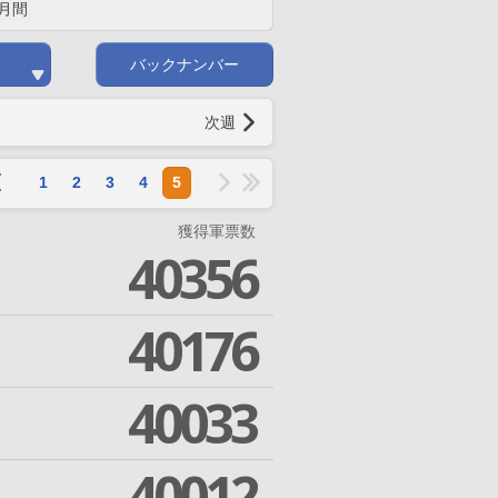
月間
バックナンバー
次週
1
2
3
4
5
獲得軍票数
40356
40176
40033
40012