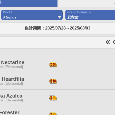
間
World
Grand Company
Atomos
双蛇党
集計期間：2025/07/28～2025/08/03
 Nectarine
os [Elemental]
 Heartfilia
os [Elemental]
ka Azalea
os [Elemental]
Forester