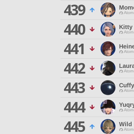
439
Momo
Atom
440
Kitty
Atom
441
Hein
Atom
442
Laura
Atom
443
Cuff
Atom
444
Yuqry
Atom
445
Wild
Atom