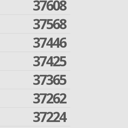
37608
37568
37446
37425
37365
37262
37224