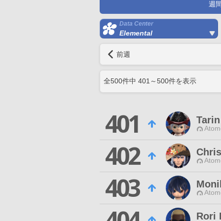
週
Data Center
Elemental
前週
全
500
件中
401
～
500
件を表示
401
Tarin
Atom
402
Chris
Atom
403
Moni
Atom
404
Rori 