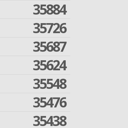
35884
35726
35687
35624
35548
35476
35438