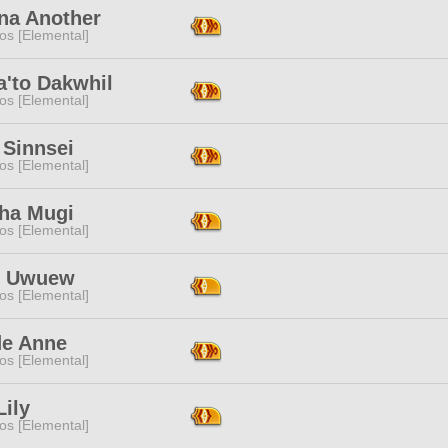
ana Another
os [Elemental]
a'to Dakwhil
os [Elemental]
 Sinnsei
os [Elemental]
ha Mugi
os [Elemental]
 Uwuew
os [Elemental]
de Anne
os [Elemental]
ily
os [Elemental]