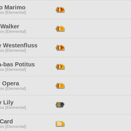
 Marimo
os [Elemental]
 Walker
os [Elemental]
e Westenfluss
os [Elemental]
-bas Potitus
os [Elemental]
y Opera
os [Elemental]
 Lily
os [Elemental]
 Card
os [Elemental]