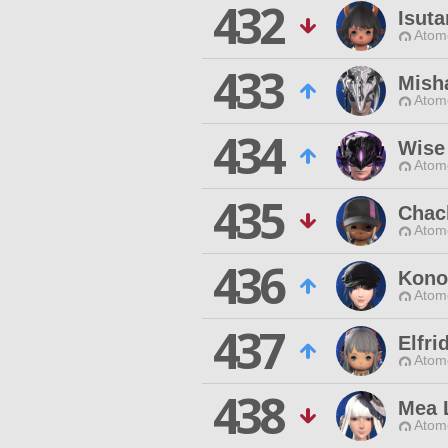
432
Isut
Atom
433
Mish
Atom
434
Wise
Atom
435
Chac
Atom
436
Kono
Atom
437
Elfri
Atom
438
Mea L
Atom