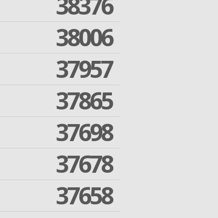
38376
38006
37957
37865
37698
37678
37658