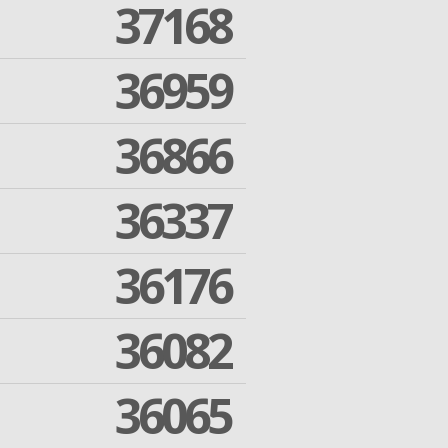
37168
36959
36866
36337
36176
36082
36065