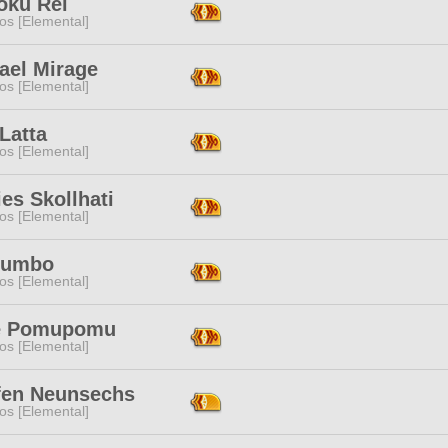
oku Rei
os [Elemental]
ael Mirage
os [Elemental]
Latta
os [Elemental]
es Skollhati
os [Elemental]
Dumbo
os [Elemental]
e Pomupomu
os [Elemental]
fen Neunsechs
os [Elemental]