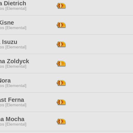
 Dietrich
os [Elemental]
Kisne
os [Elemental]
 Isuzu
os [Elemental]
na Zoldyck
os [Elemental]
Nora
os [Elemental]
ast Ferna
os [Elemental]
a Mocha
os [Elemental]