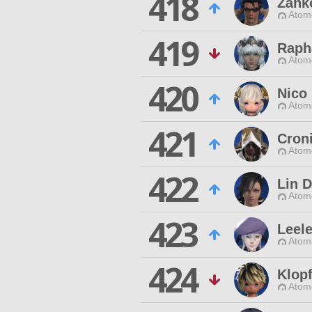
418
Zank
Atom
419
Raph
Atom
420
Nico 
Atom
421
Croni
Atom
422
Lin 
Atom
423
Leel
Atom
424
Klop
Atom