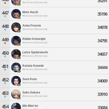
35291
Atomos [Elemental]
447
Mots Hachi
35196
Atomos [Elemental]
448
Anna Freesia
34978
Atomos [Elemental]
449
Riddel Arkwright
34795
Atomos [Elemental]
450
Latva Sjadarwesfv
34657
Atomos [Elemental]
451
Kanata Kanade
34444
Atomos [Elemental]
452
Suzu Kaze
34069
Atomos [Elemental]
453
Saku Sakura
33910
Atomos [Elemental]
454
Mio Mim'mi
33684