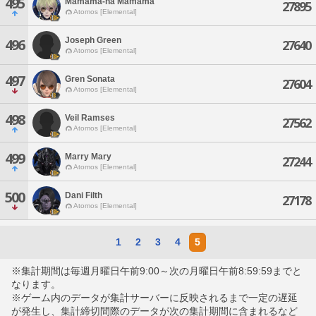
495
Mamama-na Mamama
27895
Atomos [Elemental]
Joseph Green
496
27640
Atomos [Elemental]
497
Gren Sonata
27604
Atomos [Elemental]
498
Veil Ramses
27562
Atomos [Elemental]
499
Marry Mary
27244
Atomos [Elemental]
500
Dani Filth
27178
Atomos [Elemental]
1
2
3
4
5
※集計期間は毎週月曜日午前9:00～次の月曜日午前8:59:59までと
なります。
※ゲーム内のデータが集計サーバーに反映されるまで一定の遅延
が発生し、集計締切間際のデータが次の集計期間に含まれるなど