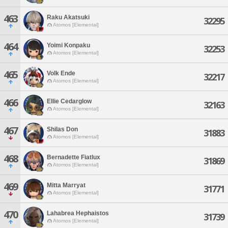
463
Raku Akatsuki
32295
Atomos [Elemental]
464
Yoimi Konpaku
32253
Atomos [Elemental]
465
Volk Ende
32217
Atomos [Elemental]
466
Ellie Cedarglow
32163
Atomos [Elemental]
467
Shilas Don
31883
Atomos [Elemental]
468
Bernadette Fiatlux
31869
Atomos [Elemental]
469
Mitta Marryat
31771
Atomos [Elemental]
470
Lahabrea Hephaistos
31739
Atomos [Elemental]