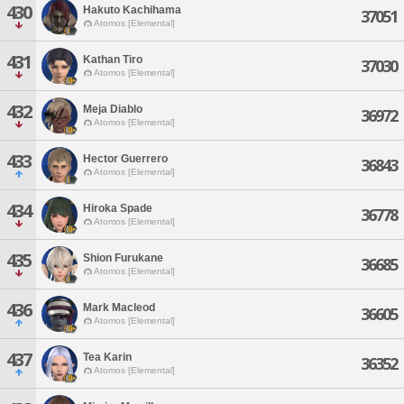
430
Hakuto Kachihama
37051
Atomos [Elemental]
431
Kathan Tiro
37030
Atomos [Elemental]
432
Meja Diablo
36972
Atomos [Elemental]
433
Hector Guerrero
36843
Atomos [Elemental]
434
Hiroka Spade
36778
Atomos [Elemental]
435
Shion Furukane
36685
Atomos [Elemental]
436
Mark Macleod
36605
Atomos [Elemental]
437
Tea Karin
36352
Atomos [Elemental]