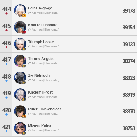
414
Lolita A-go-go
39178
Atomos [Elemental]
415
Khai'to Lunanata
39154
Atomos [Elemental]
416
Triumph Loose
39123
Atomos [Elemental]
417
Throne Anguis
38974
Atomos [Elemental]
418
Ziv Ridnisch
38923
Atomos [Elemental]
419
Knolemi Frost
38919
Atomos [Elemental]
420
Ruler Finis-chaldea
38870
Atomos [Elemental]
421
Mizusu Kaina
38753
Atomos [Elemental]