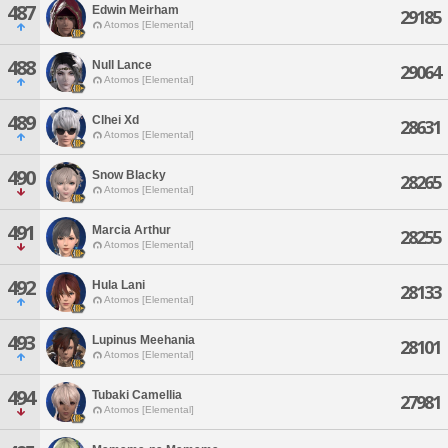
487
Edwin Meirham
29185
Atomos [Elemental]
488
Null Lance
29064
Atomos [Elemental]
489
Clhei Xd
28631
Atomos [Elemental]
490
Snow Blacky
28265
Atomos [Elemental]
491
Marcia Arthur
28255
Atomos [Elemental]
492
Hula Lani
28133
Atomos [Elemental]
493
Lupinus Meehania
28101
Atomos [Elemental]
494
Tubaki Camellia
27981
Atomos [Elemental]