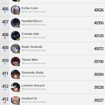
406
Esthar Loire
40626
Atomos [Elemental]
407
Hannibal Barco
40356
Atomos [Elemental]
408
S'nhotla Vibh
40120
Atomos [Elemental]
409
Nogle Tardandy
40072
Atomos [Elemental]
410
Tikuwa Miko
39740
Atomos [Elemental]
411
Shushully Shully
39394
Atomos [Elemental]
412
Lumines Alucard
39228
Atomos [Elemental]
413
Harpleaf Ss
39227
Atomos [Elemental]