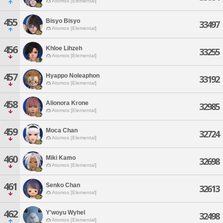
Atomos [Elemental]
455
Bisyo Bisyo
33497
Atomos [Elemental]
456
Khloe Lihzeh
33255
Atomos [Elemental]
457
Hyappo Noleaphon
33192
Atomos [Elemental]
458
Alionora Krone
32985
Atomos [Elemental]
459
Moca Chan
32724
Atomos [Elemental]
460
Miki Kamo
32698
Atomos [Elemental]
461
Senko Chan
32613
Atomos [Elemental]
462
Y'woyu Wyhel
32498
Atomos [Elemental]