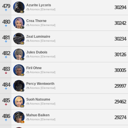
479
Azurite Lycoris
30294
Atomos [Elemental]
480
Crea Thorne
30242
Atomos [Elemental]
481
Zeal Luminaire
30234
Atomos [Elemental]
482
Jules Dubois
30126
Atomos [Elemental]
483
Firil Ohne
30005
Atomos [Elemental]
484
Percy Wentworth
29997
Atomos [Elemental]
485
Suoh Natsume
29462
Atomos [Elemental]
486
Mahuo Baiken
29274
Atomos [Elemental]