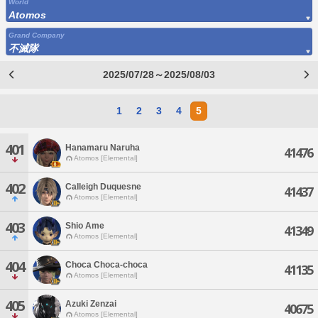
World
Atomos
Grand Company
不滅隊
2025/07/28～2025/08/03
1
2
3
4
5
401
Hanamaru Naruha
41476
Atomos [Elemental]
402
Calleigh Duquesne
41437
Atomos [Elemental]
403
Shio Ame
41349
Atomos [Elemental]
404
Choca Choca-choca
41135
Atomos [Elemental]
405
Azuki Zenzai
40675
Atomos [Elemental]