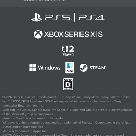
©2026 Sony Interactive Entertainment LLC."PlayStation Family Mark", "PlayStation", "PS5
logo", "PS5", "PS4 logo" and "PS4" are registered trademarks or trademarks of Sony
Interactive Entertainment Inc.
Microsoft, the XBOX Sphere mark, the Series X|S logo and XBOX Series X|S are trademarks
of the Microsoft group of companies.
Nintendo Switch is a trademark of Nintendo.
Windows is either a registered trademark or trademark of Microsoft Corporation in the United
States and/or other countries.
Mac is a trademark of Apple Inc.
©2026 Valve Corporation. Steam and the Steam logo are trademarks and/or registered