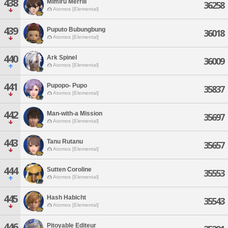
438
Mimiru Merrill
36258
Atomos [Elemental]
439
Puputo Bubungbung
36018
Atomos [Elemental]
440
Ark Spinel
36009
Atomos [Elemental]
441
Pupopo- Pupo
35837
Atomos [Elemental]
442
Man-with-a Mission
35697
Atomos [Elemental]
443
Tanu Rutanu
35657
Atomos [Elemental]
444
Sutten Coroline
35553
Atomos [Elemental]
445
Hash Habicht
35543
Atomos [Elemental]
446
Pitoyable Editeur