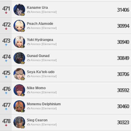
471
Kaname Ura
31406
Atomos [Elemental]
472
Peach Alamode
30994
Atomos [Elemental]
473
Yuki Hydrangea
30940
Atomos [Elemental]
474
Gunad Gunad
30849
Atomos [Elemental]
475
Seya Ka'tek-udo
30706
Atomos [Elemental]
476
Nike Momo
30592
Atomos [Elemental]
477
Monemu Delphinium
30460
Atomos [Elemental]
478
Sieg Cearon
30323
Atomos [Elemental]