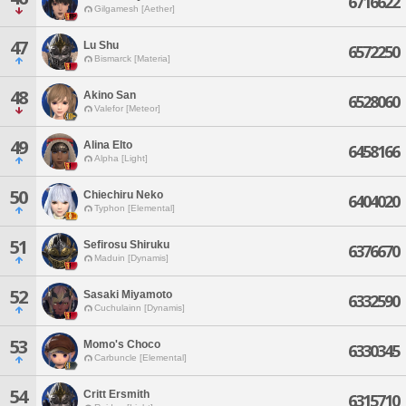
6716622
Gilgamesh [Aether]
47
Lu Shu
6572250
Bismarck [Materia]
48
Akino San
6528060
Valefor [Meteor]
49
Alina Elto
6458166
Alpha [Light]
50
Chiechiru Neko
6404020
Typhon [Elemental]
51
Sefirosu Shiruku
6376670
Maduin [Dynamis]
52
Sasaki Miyamoto
6332590
Cuchulainn [Dynamis]
53
Momo's Choco
6330345
Carbuncle [Elemental]
54
Critt Ersmith
6315710