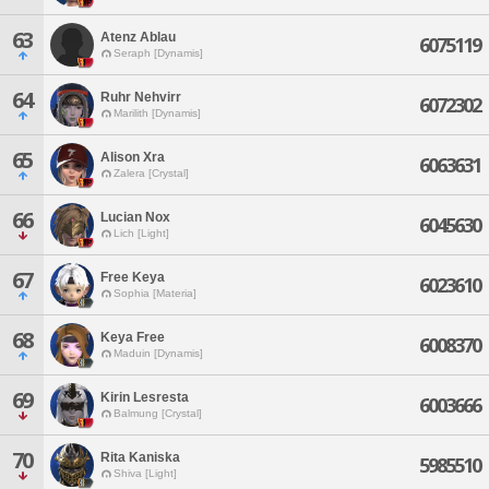
63
Atenz Ablau
6075119
Seraph [Dynamis]
64
Ruhr Nehvirr
6072302
Marilith [Dynamis]
65
Alison Xra
6063631
Zalera [Crystal]
66
Lucian Nox
6045630
Lich [Light]
67
Free Keya
6023610
Sophia [Materia]
68
Keya Free
6008370
Maduin [Dynamis]
69
Kirin Lesresta
6003666
Balmung [Crystal]
70
Rita Kaniska
5985510
Shiva [Light]