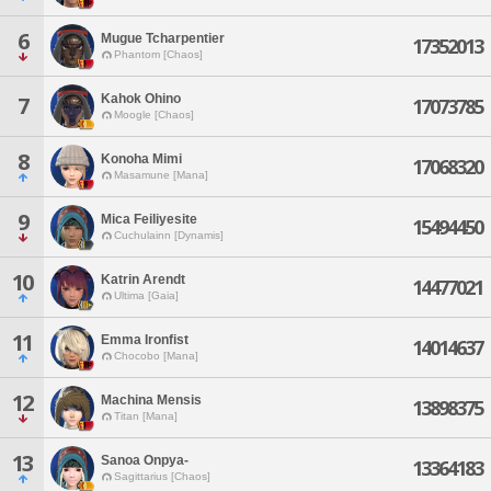
6
Mugue Tcharpentier
17352013
Phantom [Chaos]
Kahok Ohino
7
17073785
Moogle [Chaos]
8
Konoha Mimi
17068320
Masamune [Mana]
9
Mica Feiliyesite
15494450
Cuchulainn [Dynamis]
10
Katrin Arendt
14477021
Ultima [Gaia]
11
Emma Ironfist
14014637
Chocobo [Mana]
12
Machina Mensis
13898375
Titan [Mana]
13
Sanoa Onpya-
13364183
Sagittarius [Chaos]