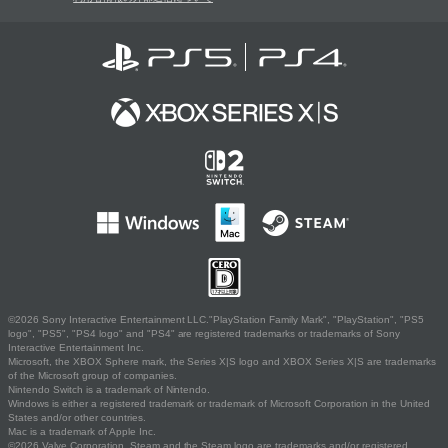
©2026 Sony Interactive Entertainment LLC."PlayStation Family Mark", "PlayStation", "PS5
logo", "PS5", "PS4 logo" and "PS4" are registered trademarks or trademarks of Sony
Interactive Entertainment Inc.
Microsoft, the XBOX Sphere mark, the Series X|S logo and XBOX Series X|S are trademarks
of the Microsoft group of companies.
Nintendo Switch is a trademark of Nintendo.
Windows is either a registered trademark or trademark of Microsoft Corporation in the United
States and/or other countries.
Mac is a trademark of Apple Inc.
©2026 Valve Corporation. Steam and the Steam logo are trademarks and/or registered