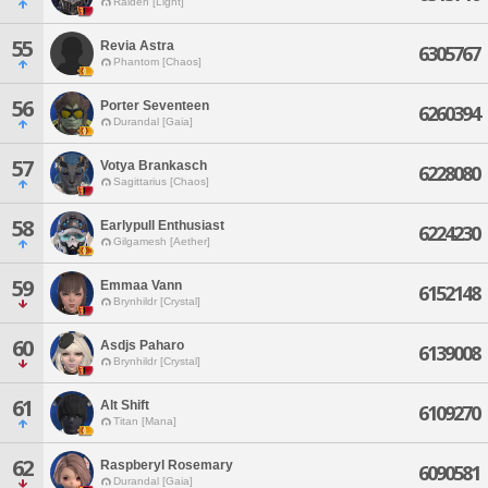
Raiden [Light]
55
Revia Astra
6305767
Phantom [Chaos]
56
Porter Seventeen
6260394
Durandal [Gaia]
57
Votya Brankasch
6228080
Sagittarius [Chaos]
58
Earlypull Enthusiast
6224230
Gilgamesh [Aether]
59
Emmaa Vann
6152148
Brynhildr [Crystal]
60
Asdjs Paharo
6139008
Brynhildr [Crystal]
61
Alt Shift
6109270
Titan [Mana]
62
Raspberyl Rosemary
6090581
Durandal [Gaia]