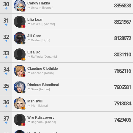
30
Candy Hakka
8356838
Unicorn [Meteor]
31
Lilia Lear
8321967
Kraken [Dynamis]
32
Jill Core
8128972
Raiden [Light]
33
Elsa Uc
8031110
Rafflesia [Dynamis]
34
Claudine Clothilde
7662116
Chocobo [Mana]
35
Dimious Bloodheal
7606581
Siren [Aether]
36
Msn Twill
7518084
Ixion [Mana]
37
Wre Kdiscovery
7429406
Ragnarok [Chaos]