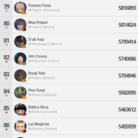
79
Funono Funo
5816893
Typhon [Elemental]
80
Muu Poipoi
5814024
Valefor [Meteor]
81
S'ub Aaa
5799414
Mandragora [Meteor]
82
Jim Casey
5740686
Gilgamesh [Aether]
83
Ryoji Taki
5704946
Valefor [Meteor]
84
Pea Soup
5582095
Ravana [Materia]
85
Bibica Bica
5463612
Balmung [Crystal]
86
Lai Mugicha
5455939
Zeromus [Meteor]