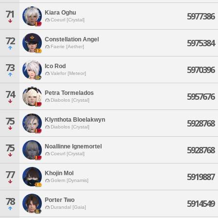
71
Kiara Oghu
5977386
Coeurl [Crystal]
72
Constellation Angel
5975384
Faerie [Aether]
73
Ico Rod
5970396
Valefor [Meteor]
74
Petra Tormelados
5957676
Diabolos [Crystal]
75
Klynthota Bloelakwyn
5928768
Diabolos [Crystal]
75
Noallinne Ignemortel
5928768
Coeurl [Crystal]
77
Khojin Mol
5919887
Golem [Dynamis]
78
Porter Two
5914549
Durandal [Gaia]