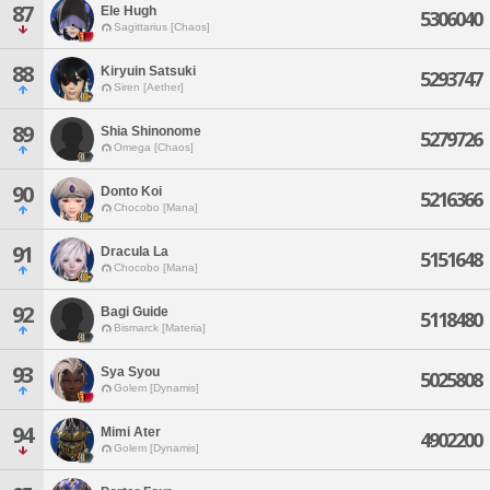
87
Ele Hugh
5306040
Sagittarius [Chaos]
88
Kiryuin Satsuki
5293747
Siren [Aether]
89
Shia Shinonome
5279726
Omega [Chaos]
90
Donto Koi
5216366
Chocobo [Mana]
91
Dracula La
5151648
Chocobo [Mana]
92
Bagi Guide
5118480
Bismarck [Materia]
93
Sya Syou
5025808
Golem [Dynamis]
94
Mimi Ater
4902200
Golem [Dynamis]