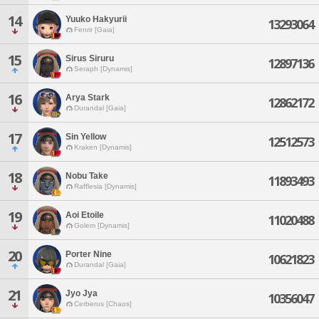
14
Yuuko Hakyurii
13293064
Fenrir [Gaia]
15
Sirus Siruru
12897136
Seraph [Dynamis]
16
Arya Stark
12862172
Durandal [Gaia]
17
Sin Yellow
12512573
Kraken [Dynamis]
18
Nobu Take
11893493
Rafflesia [Dynamis]
19
Aoi Etoile
11020488
Golem [Dynamis]
20
Porter Nine
10621823
Durandal [Gaia]
21
Jyo Jya
10356047
Cerberus [Chaos]