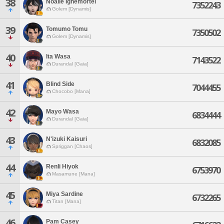
38
Noalle Ignemortel
7352243
Golem [Dynamis]
39
Tomumo Tomu
7350502
Golem [Dynamis]
40
Ita Wasa
7143522
Durandal [Gaia]
41
Blind Side
7044455
Chocobo [Mana]
42
Mayo Wasa
6834444
Durandal [Gaia]
43
N'izuki Kaisuri
6832085
Spriggan [Chaos]
44
Renli Hiyok
6753970
Masamune [Mana]
45
Miya Sardine
6732265
Titan [Mana]
46
Pam Casey