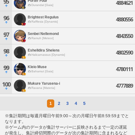
95
Porter Four
4884621
Durandal [Gaia]
96
Brightest Regulus
4880556
Rafflesia [Dynamis]
97
Senbei Nellemond
4843550
Ramuh [Meteor]
98
Eshelldira Shelens
4802590
Halicarnassus [Dynamis]
99
Kleio Muse
4780111
Bahamut [Gaia]
100
Mukure Yarusena-i
4777889
Ravana [Materia]
1
2
3
4
5
※集計期間は毎週月曜日午前9:00～次の月曜日午前8:59:59までと
なります。
※ゲーム内のデータが集計サーバーに反映されるまで一定の遅延
が発生し、集計締切間際のデータが次の集計期間に含まれるなど