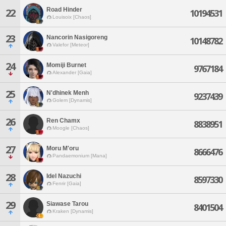
Road Hinder
22
10194531
Louisoix [Chaos]
23
Nancorin Nasigoreng
10148782
Valefor [Meteor]
24
Momiji Burnet
9767184
Alexander [Gaia]
25
N'dhinek Menh
9237439
Golem [Dynamis]
26
Ren Chamx
8838951
Moogle [Chaos]
27
Moru M'oru
8666476
Pandaemonium [Mana]
28
Idel Nazuchi
8597330
Fenrir [Gaia]
29
Siawase Tarou
8401504
Kraken [Dynamis]