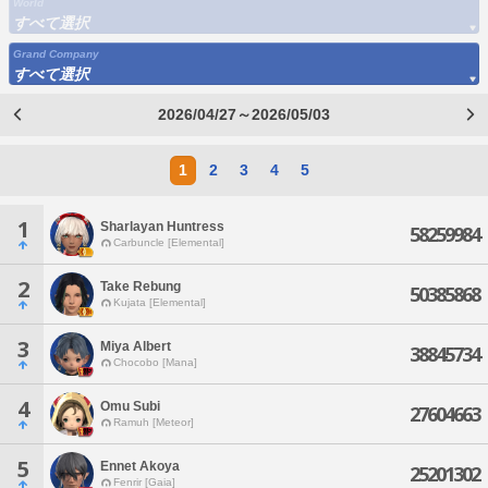
World
すべて選択
Grand Company
すべて選択
2026/04/27～2026/05/03
1
2
3
4
5
1
Sharlayan Huntress
58259984
Carbuncle [Elemental]
2
Take Rebung
50385868
Kujata [Elemental]
3
Miya Albert
38845734
Chocobo [Mana]
4
Omu Subi
27604663
Ramuh [Meteor]
5
Ennet Akoya
25201302
Fenrir [Gaia]