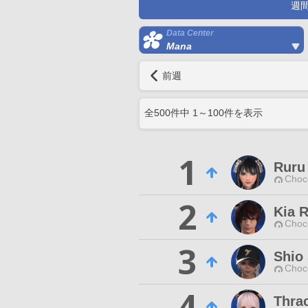
週
Data Center
Mana
前週
全
500
件中
1
～
100
件を表示
1
Ruru 
Choc
2
Kia R
Choc
3
Shio
Choc
4
Thra