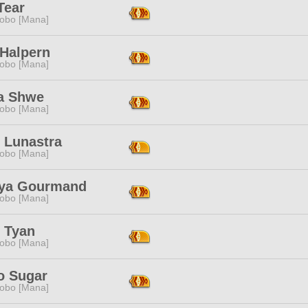
Tear
obo [Mana]
 Halpern
obo [Mana]
a Shwe
obo [Mana]
 Lunastra
obo [Mana]
ya Gourmand
obo [Mana]
 Tyan
obo [Mana]
o Sugar
obo [Mana]