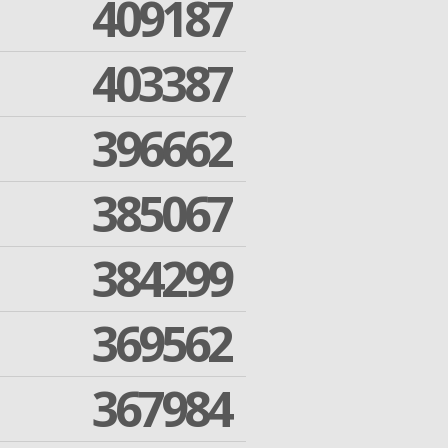
409187
403387
396662
385067
384299
369562
367984