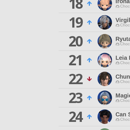
18
Iroha
Choc
19
Virgi
Choc
20
Ryut
Choc
21
Leia 
Choc
22
Chun
Choc
23
Magi
Choc
24
Can 
Choc