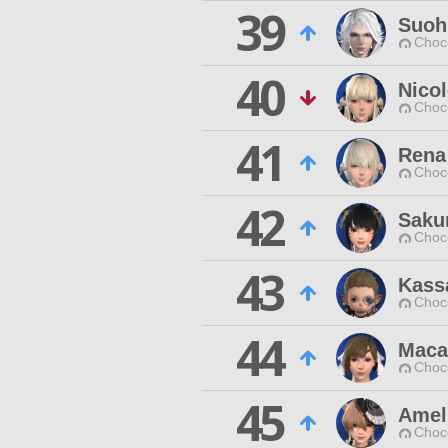
39
Suoh
Choc
40
Nicol
Choc
41
Rena
Choc
42
Saku
Choc
43
Kassa
Choc
44
Maca
Choc
45
Amel
Choc