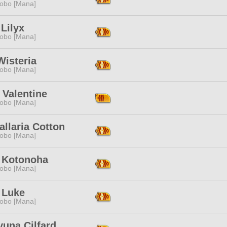
obo [Mana]
Lilyx
obo [Mana]
Wisteria
obo [Mana]
 Valentine
obo [Mana]
llaria Cotton
obo [Mana]
 Kotonoha
obo [Mana]
 Luke
obo [Mana]
yuna Cilfard