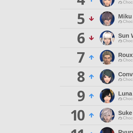
Choc
5
Miku 
Choc
6
Sun 
Choc
7
Roux
Choc
8
Conva
Choc
9
Luna
Choc
10
Suke
Choc
Ryur