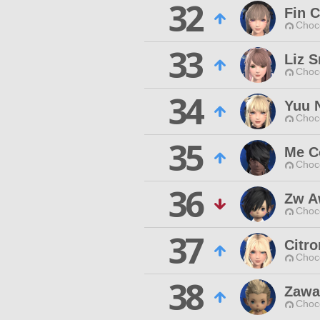
32
Fin 
Choc
33
Liz 
Choc
34
Yuu 
Choc
35
Me C
Choc
36
Zw 
Choc
37
Citro
Choc
38
Zawa
Choc