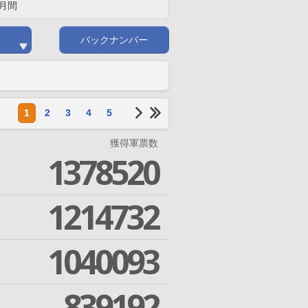
月間
バックナンバー
1
2
3
4
5
獲得軍票数
1378520
1214732
1040093
839192