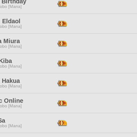
 Birthday
obo [Mana]
l Eldaol
obo [Mana]
a Miura
obo [Mana]
Kiba
obo [Mana]
 Hakua
obo [Mana]
c Online
obo [Mana]
Sa
obo [Mana]