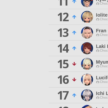
11
Choc
12
Iolit
Choc
13
Fran
Choc
14
Laki 
Choc
15
Myum
Choc
16
Lucif
Choc
17
Ichi 
Choc