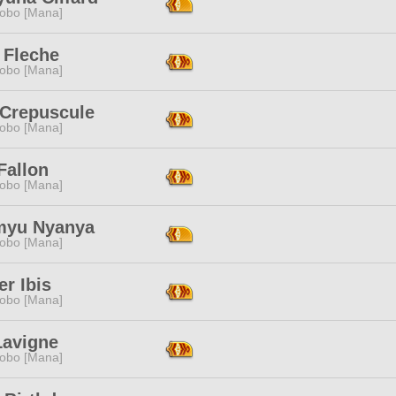
obo [Mana]
e Fleche
obo [Mana]
 Crepuscule
obo [Mana]
Fallon
obo [Mana]
yu Nyanya
obo [Mana]
er Ibis
obo [Mana]
Lavigne
obo [Mana]