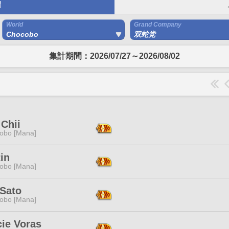
間
World
Grand Company
Chocobo
双蛇党
集計期間：2026/07/27～2026/08/02
Chii
obo [Mana]
in
obo [Mana]
 Sato
obo [Mana]
cie Voras