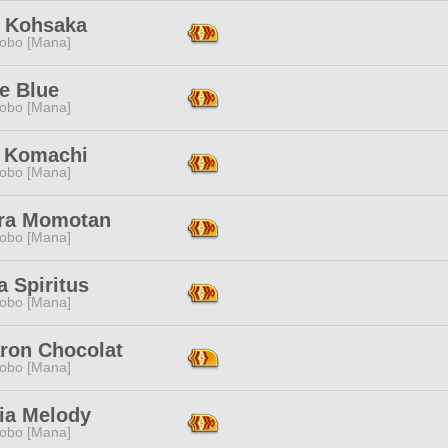
 Kohsaka
obo [Mana]
e Blue
obo [Mana]
 Komachi
obo [Mana]
ra Momotan
obo [Mana]
 Spiritus
obo [Mana]
ron Chocolat
obo [Mana]
ia Melody
obo [Mana]