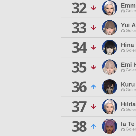
32
Emma
Gole
33
Yui 
Gole
34
Hina 
Gole
35
Emi 
Gole
36
Kuru
Gole
37
Hilda
Gole
38
Ia Te
Gole