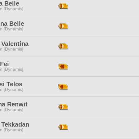
a Belle
m [Dynamis]
na Belle
m [Dynamis]
 Valentina
m [Dynamis]
Fei
m [Dynamis]
si Telos
m [Dynamis]
na Renwit
m [Dynamis]
e Tekkadan
m [Dynamis]