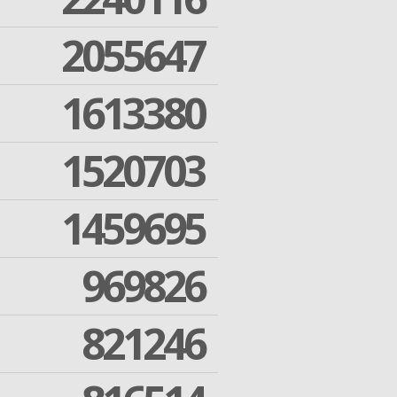
2055647
1613380
1520703
1459695
969826
821246