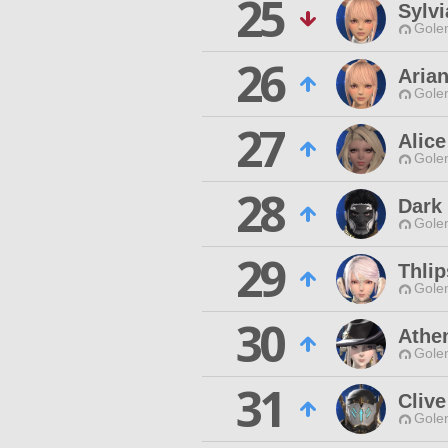
25
Sylvi
Gole
26
Arian
Gole
27
Alice
Gole
28
Dark 
Gole
29
Thlip
Gole
30
Athe
Gole
31
Cliv
Gole