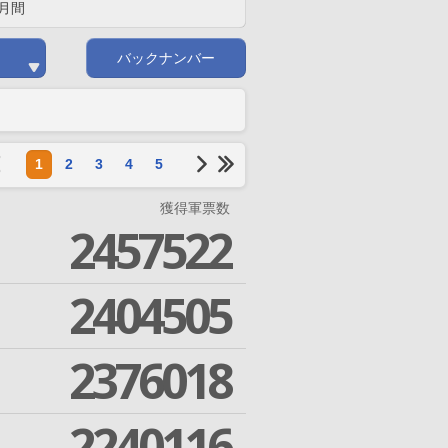
月間
バックナンバー
1
2
3
4
5
獲得軍票数
2457522
2404505
2376018
2240116