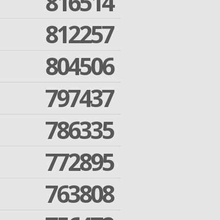
816514
812257
804506
797437
786335
772895
763808