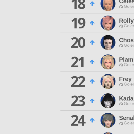
18
Celes
Gole
19
Roll
Gole
20
Chos
Gole
21
Plam
Gole
22
Frey 
Gole
23
Kada
Gole
24
Sena
Gole