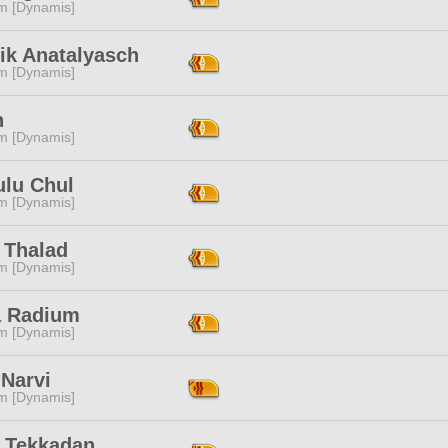
m [Dynamis]
ik Anatalyasch
m [Dynamis]
h
m [Dynamis]
ulu Chul
m [Dynamis]
 Thalad
m [Dynamis]
 Radium
m [Dynamis]
 Narvi
m [Dynamis]
 Tekkadan