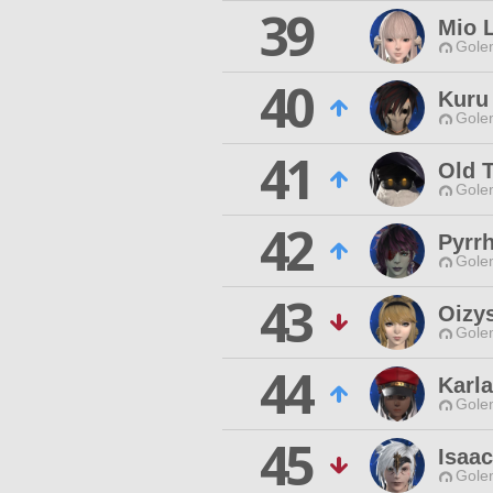
39
Mio 
Gole
40
Kuru
Gole
41
Old 
Gole
42
Pyrr
Gole
43
Oizy
Gole
44
Karla
Gole
45
Isaa
Gole