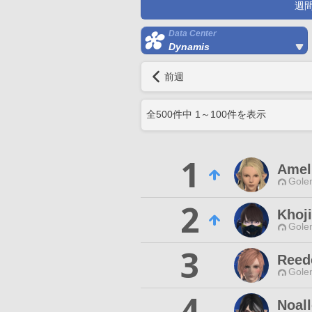
週
Data Center
Dynamis
前週
全
500
件中
1
～
100
件を表示
1
Amel
Gole
2
Khoj
Gole
3
Reed
Gole
4
Noall