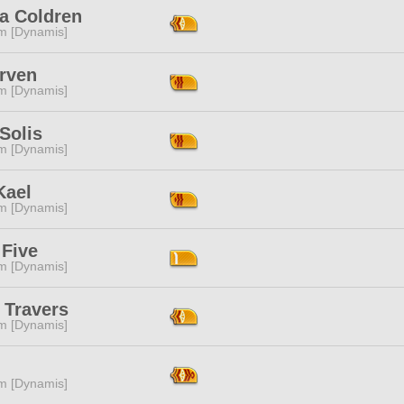
 Coldren
m [Dynamis]
Arven
m [Dynamis]
Solis
m [Dynamis]
Kael
m [Dynamis]
 Five
m [Dynamis]
 Travers
m [Dynamis]
m [Dynamis]