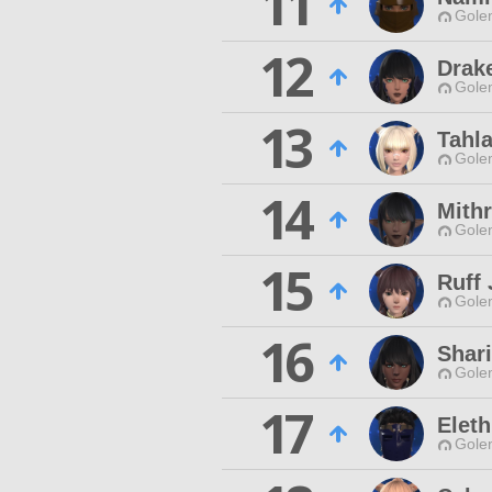
11
Gole
12
Drak
Gole
13
Tahl
Gole
14
Mithr
Gole
15
Ruff
Gole
16
Shari
Gole
17
Eleth
Gole