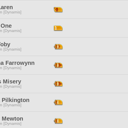
Laren
m [Dynamis]
 One
m [Dynamis]
Toby
m [Dynamis]
ha Farrowynn
m [Dynamis]
s Misery
m [Dynamis]
 Pilkington
m [Dynamis]
c Mewton
m [Dynamis]