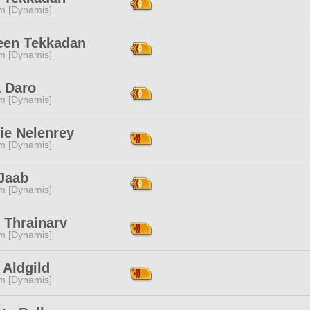
m [Dynamis]
een Tekkadan
m [Dynamis]
a Daro
m [Dynamis]
ie Nelenrey
m [Dynamis]
 Jaab
m [Dynamis]
 Thrainarv
m [Dynamis]
 Aldgild
m [Dynamis]