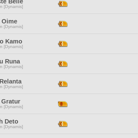
te Belle
m [Dynamis]
y Oime
m [Dynamis]
o Kamo
m [Dynamis]
u Runa
m [Dynamis]
Relanta
m [Dynamis]
 Gratur
m [Dynamis]
h Deto
m [Dynamis]