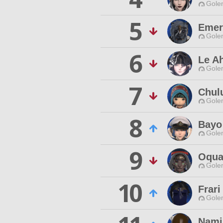
Gole
5
Emer
Gole
6
Le A
Gole
7
Chul
Gole
8
Bayo
Gole
9
Oqua
Gole
10
Frari
Gole
Nami