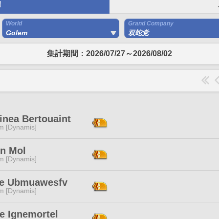
間
World
Grand Company
Golem
双蛇党
集計期間：2026/07/27～2026/08/02
inea Bertouaint
m [Dynamis]
in Mol
m [Dynamis]
e Ubmuawesfv
m [Dynamis]
e Ignemortel