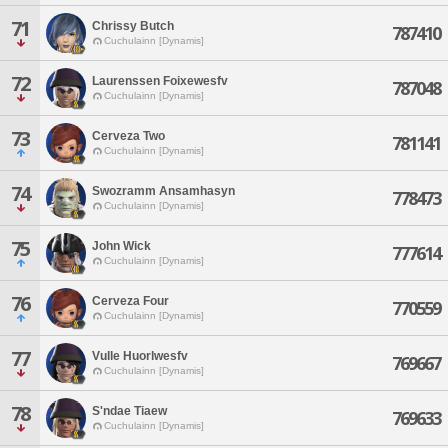
71
Chrissy Butch
787410
Cuchulainn [Dynamis]
72
Laurenssen Foixewesfv
787048
Cuchulainn [Dynamis]
73
Cerveza Two
781141
Cuchulainn [Dynamis]
74
Swozramm Ansamhasyn
778473
Cuchulainn [Dynamis]
75
John Wick
777614
Cuchulainn [Dynamis]
76
Cerveza Four
770559
Cuchulainn [Dynamis]
77
Vulle Huorlwesfv
769667
Cuchulainn [Dynamis]
78
S'ndae Tiaew
769633
Cuchulainn [Dynamis]