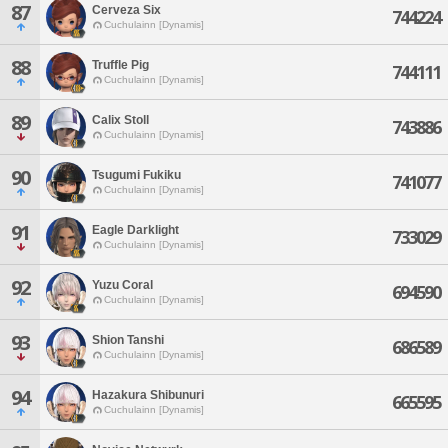
87
Cerveza Six
744224
Cuchulainn [Dynamis]
88
Truffle Pig
744111
Cuchulainn [Dynamis]
89
Calix Stoll
743886
Cuchulainn [Dynamis]
90
Tsugumi Fukiku
741077
Cuchulainn [Dynamis]
91
Eagle Darklight
733029
Cuchulainn [Dynamis]
92
Yuzu Coral
694590
Cuchulainn [Dynamis]
93
Shion Tanshi
686589
Cuchulainn [Dynamis]
94
Hazakura Shibunuri
665595
Cuchulainn [Dynamis]