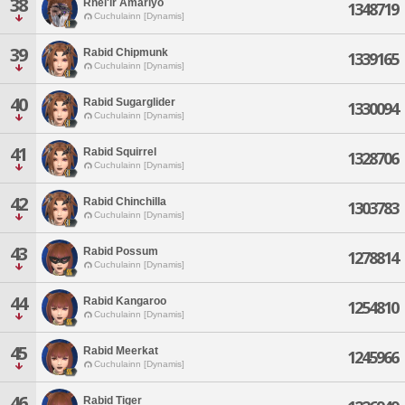
38
Rhel'ir Amariyo
1348719
Cuchulainn [Dynamis]
39
Rabid Chipmunk
1339165
Cuchulainn [Dynamis]
40
Rabid Sugarglider
1330094
Cuchulainn [Dynamis]
41
Rabid Squirrel
1328706
Cuchulainn [Dynamis]
42
Rabid Chinchilla
1303783
Cuchulainn [Dynamis]
43
Rabid Possum
1278814
Cuchulainn [Dynamis]
44
Rabid Kangaroo
1254810
Cuchulainn [Dynamis]
45
Rabid Meerkat
1245966
Cuchulainn [Dynamis]
46
Rabid Tiger