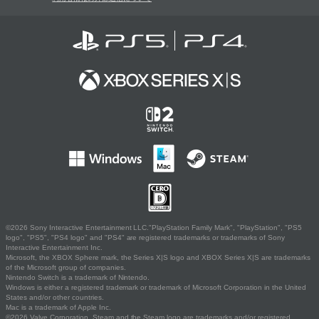
©2026 Sony Interactive Entertainment LLC."PlayStation Family Mark", "PlayStation", "PS5
logo", "PS5", "PS4 logo" and "PS4" are registered trademarks or trademarks of Sony
Interactive Entertainment Inc.
Microsoft, the XBOX Sphere mark, the Series X|S logo and XBOX Series X|S are trademarks
of the Microsoft group of companies.
Nintendo Switch is a trademark of Nintendo.
Windows is either a registered trademark or trademark of Microsoft Corporation in the United
States and/or other countries.
Mac is a trademark of Apple Inc.
©2026 Valve Corporation. Steam and the Steam logo are trademarks and/or registered