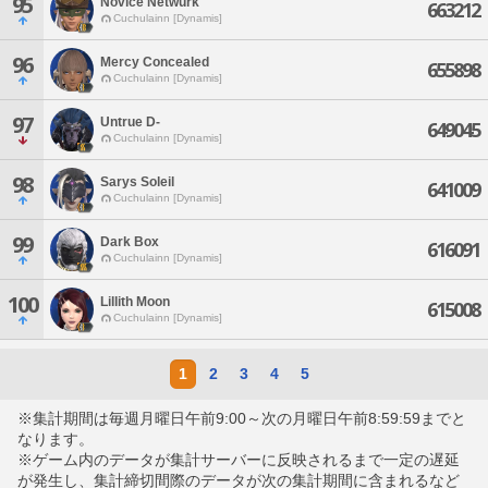
95
Novice Netwurk
663212
Cuchulainn [Dynamis]
96
Mercy Concealed
655898
Cuchulainn [Dynamis]
97
Untrue D-
649045
Cuchulainn [Dynamis]
98
Sarys Soleil
641009
Cuchulainn [Dynamis]
99
Dark Box
616091
Cuchulainn [Dynamis]
100
Lillith Moon
615008
Cuchulainn [Dynamis]
1
2
3
4
5
※集計期間は毎週月曜日午前9:00～次の月曜日午前8:59:59までと
なります。
※ゲーム内のデータが集計サーバーに反映されるまで一定の遅延
が発生し、集計締切間際のデータが次の集計期間に含まれるなど