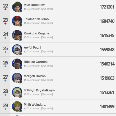
22
Muh Rooooow
1721201
Cuchulainn [Dynamis]
23
Jolainer Nellemo
1684740
Cuchulainn [Dynamis]
24
Kyokuho Kogane
1615345
Cuchulainn [Dynamis]
25
Awful Pearl
1559848
Cuchulainn [Dynamis]
26
Ribalde Carmine
1546214
Cuchulainn [Dynamis]
27
Mergen Bairon
1519003
Cuchulainn [Dynamis]
28
Toffwyb Drysfalkwyn
1513261
Cuchulainn [Dynamis]
29
Mhih Wolndara
1481499
Cuchulainn [Dynamis]