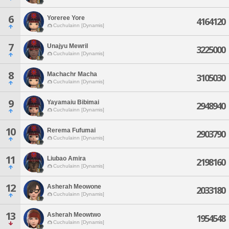
6
Yoreree Yore
4164120
Cuchulainn [Dynamis]
7
Unajyu Mewril
3225000
Cuchulainn [Dynamis]
8
Machachr Macha
3105030
Cuchulainn [Dynamis]
9
Yayamaiu Bibimai
2948940
Cuchulainn [Dynamis]
10
Rerema Fufumai
2903790
Cuchulainn [Dynamis]
11
Liubao Amira
2198160
Cuchulainn [Dynamis]
12
Asherah Meowone
2033180
Cuchulainn [Dynamis]
13
Asherah Meowtwo
1954548
Cuchulainn [Dynamis]