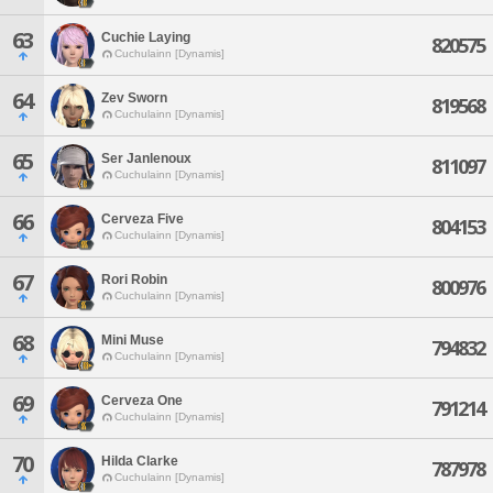
63
Cuchie Laying
820575
Cuchulainn [Dynamis]
64
Zev Sworn
819568
Cuchulainn [Dynamis]
65
Ser Janlenoux
811097
Cuchulainn [Dynamis]
66
Cerveza Five
804153
Cuchulainn [Dynamis]
67
Rori Robin
800976
Cuchulainn [Dynamis]
68
Mini Muse
794832
Cuchulainn [Dynamis]
69
Cerveza One
791214
Cuchulainn [Dynamis]
70
Hilda Clarke
787978
Cuchulainn [Dynamis]