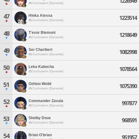
1226949
Cuchulainn [Dynamis]
47
Hinka Atessa
1223514
Cuchulainn [Dynamis]
48
T'evor Blemont
1218649
Cuchulainn [Dynamis]
49
Ser Charibert
1082998
Cuchulainn [Dynamis]
50
Leka Kabocha
1078564
Cuchulainn [Dynamis]
51
Ozhioo Weild
1075390
Cuchulainn [Dynamis]
52
Commander Zavala
997877
Cuchulainn [Dynamis]
53
Shelby Doux
968591
Cuchulainn [Dynamis]
54
Brian O'brian
951957