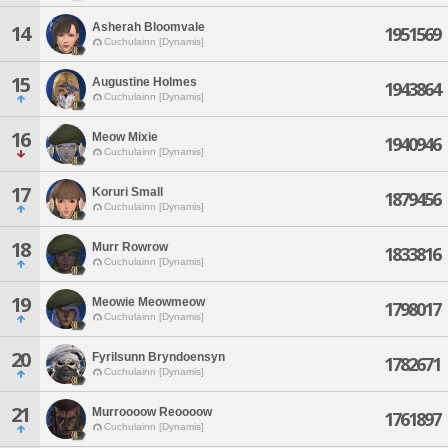
Asherah Bloomvale
14
1951569
Cuchulainn [Dynamis]
15
Augustine Holmes
1943864
Cuchulainn [Dynamis]
16
Meow Mixie
1940946
Cuchulainn [Dynamis]
17
Koruri Small
1879456
Cuchulainn [Dynamis]
18
Murr Rowrow
1833816
Cuchulainn [Dynamis]
19
Meowie Meowmeow
1798017
Cuchulainn [Dynamis]
20
Fyrilsunn Bryndoensyn
1782671
Cuchulainn [Dynamis]
21
Murroooow Reoooow
1761897
Cuchulainn [Dynamis]