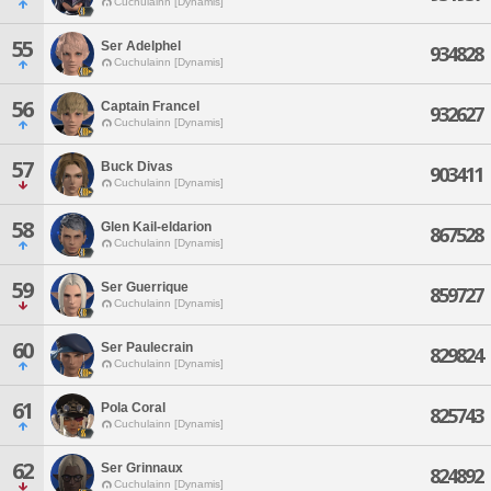
Cuchulainn [Dynamis]
55
Ser Adelphel
934828
Cuchulainn [Dynamis]
56
Captain Francel
932627
Cuchulainn [Dynamis]
57
Buck Divas
903411
Cuchulainn [Dynamis]
58
Glen Kail-eldarion
867528
Cuchulainn [Dynamis]
59
Ser Guerrique
859727
Cuchulainn [Dynamis]
60
Ser Paulecrain
829824
Cuchulainn [Dynamis]
61
Pola Coral
825743
Cuchulainn [Dynamis]
62
Ser Grinnaux
824892
Cuchulainn [Dynamis]