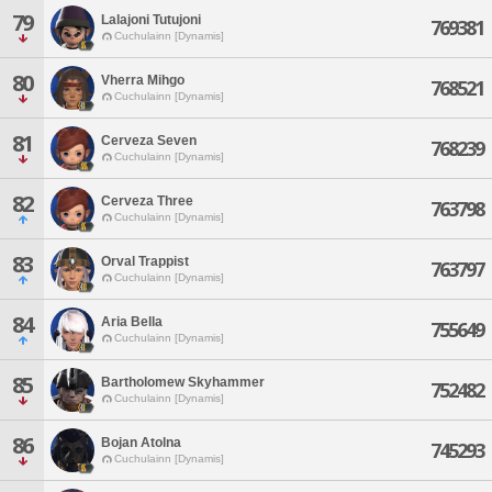
79
Lalajoni Tutujoni
769381
Cuchulainn [Dynamis]
80
Vherra Mihgo
768521
Cuchulainn [Dynamis]
81
Cerveza Seven
768239
Cuchulainn [Dynamis]
82
Cerveza Three
763798
Cuchulainn [Dynamis]
83
Orval Trappist
763797
Cuchulainn [Dynamis]
84
Aria Bella
755649
Cuchulainn [Dynamis]
85
Bartholomew Skyhammer
752482
Cuchulainn [Dynamis]
86
Bojan Atolna
745293
Cuchulainn [Dynamis]