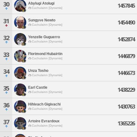
30
Abylugi Atolugi
1457845
Cuchulainn [Dynamis]
31
Sungyve Newto
1454490
Cuchulainn [Dynamis]
32
Yenzelle Guguerro
1452874
Cuchulainn [Dynamis]
33
Florimond Hubairtin
1446879
Cuchulainn [Dynamis]
34
Unza Tosho
1446673
Cuchulainn [Dynamis]
35
Earl Castle
1438229
Cuchulainn [Dynamis]
36
Hihivach Gigivachi
1430763
Cuchulainn [Dynamis]
37
Artoire Evrardoux
1365226
Cuchulainn [Dynamis]