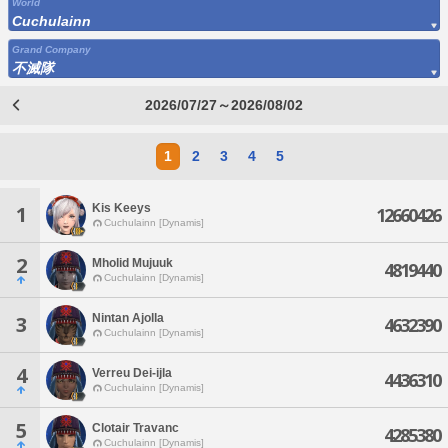
World
Cuchulainn
Grand Company
不滅隊
2026/07/27～2026/08/02
1
2
3
4
5
Kis Keeys
1
12660426
Cuchulainn [Dynamis]
2
Mholid Mujuuk
4819440
Cuchulainn [Dynamis]
Nintan Ajolla
3
4632390
Cuchulainn [Dynamis]
4
Verreu Dei-ijla
4436310
Cuchulainn [Dynamis]
5
Clotair Travanc
4285380
Cuchulainn [Dynamis]