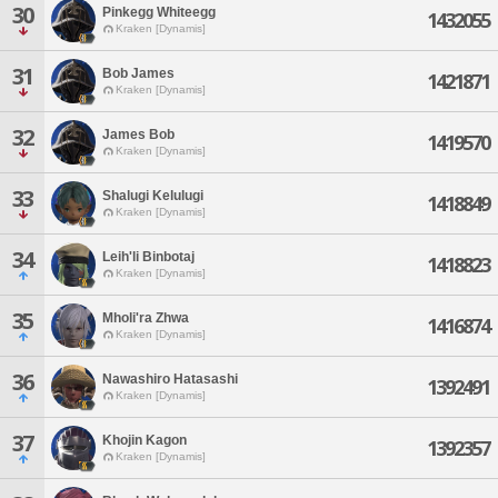
30
Pinkegg Whiteegg
1432055
Kraken [Dynamis]
31
Bob James
1421871
Kraken [Dynamis]
32
James Bob
1419570
Kraken [Dynamis]
33
Shalugi Kelulugi
1418849
Kraken [Dynamis]
34
Leih'li Binbotaj
1418823
Kraken [Dynamis]
35
Mholi'ra Zhwa
1416874
Kraken [Dynamis]
36
Nawashiro Hatasashi
1392491
Kraken [Dynamis]
37
Khojin Kagon
1392357
Kraken [Dynamis]