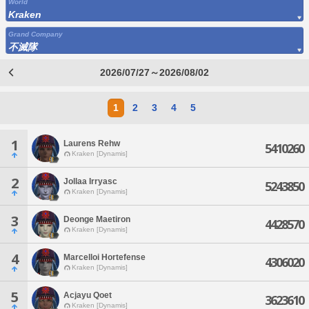
World
Kraken
Grand Company
不滅隊
2026/07/27～2026/08/02
1
2
3
4
5
1
Laurens Rehw
5410260
Kraken [Dynamis]
2
Jollaa Irryasc
5243850
Kraken [Dynamis]
3
Deonge Maetiron
4428570
Kraken [Dynamis]
4
Marcelloi Hortefense
4306020
Kraken [Dynamis]
5
Acjayu Qoet
3623610
Kraken [Dynamis]