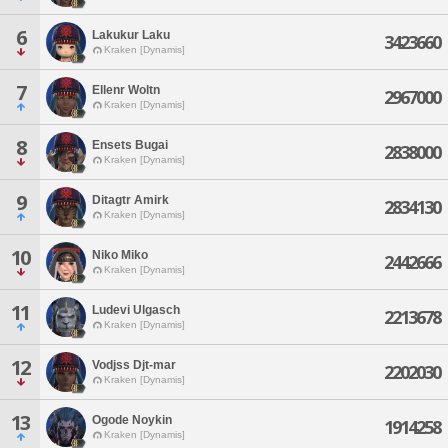
6
Lakukur Laku
3423660
Kraken [Dynamis]
7
Ellenr Woltn
2967000
Kraken [Dynamis]
8
Ensets Bugai
2838000
Kraken [Dynamis]
9
Ditagtr Amirk
2834130
Kraken [Dynamis]
10
Niko Miko
2442666
Kraken [Dynamis]
11
Ludevi Ulgasch
2213678
Kraken [Dynamis]
12
Vodjss Djt-mar
2202030
Kraken [Dynamis]
13
Ogode Noykin
1914258
Kraken [Dynamis]