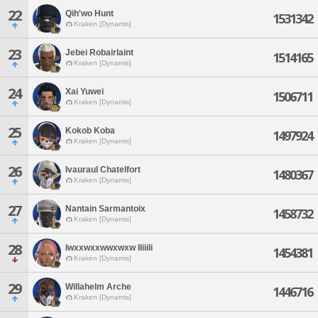
22
Qih'wo Hunt
1531342
Kraken [Dynamis]
23
Jebei Robairlaint
1514165
Kraken [Dynamis]
24
Xai Yuwei
1506711
Kraken [Dynamis]
25
Kokob Koba
1497924
Kraken [Dynamis]
26
Ivauraul Chatelfort
1480367
Kraken [Dynamis]
27
Nantain Sarmantoix
1458732
Kraken [Dynamis]
28
Iwxxwxxwwxwxw Iliiili
1454381
Kraken [Dynamis]
29
Willahelm Arche
1446716
Kraken [Dynamis]