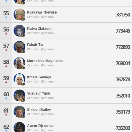
Kraken [Dynamis]
55
Krakawa Thewise
781750
Kraken [Dynamis]
56
Ratya Zlatasch
773446
Kraken [Dynamis]
57
I'chair Tia
772893
Kraken [Dynamis]
58
Marcelloix Mayeulons
769004
Kraken [Dynamis]
59
Irmele Savage
767878
Kraken [Dynamis]
60
Yususur Yusu
752010
Kraken [Dynamis]
61
Shilgen Bailey
750179
Kraken [Dynamis]
62
Auvor Djt-setlas
735300
Kraken [Dynamis]