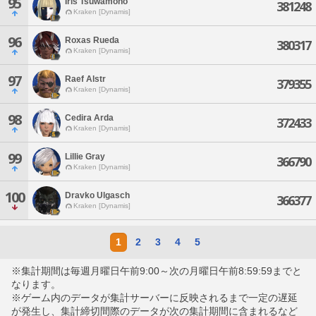
95
Iris Tsuwamono
381248
Kraken [Dynamis]
96
Roxas Rueda
380317
Kraken [Dynamis]
97
Raef Alstr
379355
Kraken [Dynamis]
98
Cedira Arda
372433
Kraken [Dynamis]
99
Lillie Gray
366790
Kraken [Dynamis]
100
Dravko Ulgasch
366377
Kraken [Dynamis]
1
2
3
4
5
※集計期間は毎週月曜日午前9:00～次の月曜日午前8:59:59までと
なります。
※ゲーム内のデータが集計サーバーに反映されるまで一定の遅延
が発生し、集計締切間際のデータが次の集計期間に含まれるなど