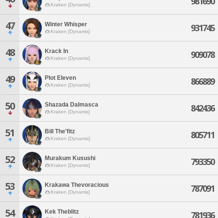
981690
Kraken [Dynamis]
47
Winter Whisper
931745
Kraken [Dynamis]
48
Krack In
909078
Kraken [Dynamis]
49
Plot Eleven
866889
Kraken [Dynamis]
50
Shazada Dalmasca
842436
Kraken [Dynamis]
51
Bill The'fitz
805711
Kraken [Dynamis]
52
Murakum Kusushi
793350
Kraken [Dynamis]
53
Krakawa Thevoracious
787091
Kraken [Dynamis]
54
Kek Theblitz
781936