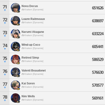
71
Novu Decus
651626
Kraken [Dynamis]
72
Loann Raitmeaux
638697
Kraken [Dynamis]
73
Narumi Akagane
633224
Kraken [Dynamis]
74
Wind-up Coco
605441
Kraken [Dynamis]
75
Retired Simp
586529
Kraken [Dynamis]
76
Valenti Beaudonet
576630
Kraken [Dynamis]
77
Kai Soren
570577
Kraken [Dynamis]
78
Nim Wells
569161
Kraken [Dynamis]