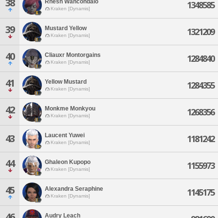
38
Rhesh Wahcondalo
1348585
Kraken [Dynamis]
39
Mustard Yellow
1321209
Kraken [Dynamis]
40
Cliauxr Montorgains
1284840
Kraken [Dynamis]
41
Yellow Mustard
1284355
Kraken [Dynamis]
42
Monkme Monkyou
1268356
Kraken [Dynamis]
Laucent Yuwei
43
1181242
Kraken [Dynamis]
44
Ghaleon Kupopo
1155973
Kraken [Dynamis]
45
Alexandra Seraphine
1145175
Kraken [Dynamis]
46
Audry Leach