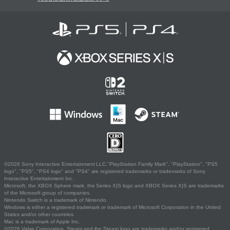
©2026 Sony Interactive Entertainment LLC."PlayStation Family Mark", "PlayStation", "PS5
logo", "PS5", "PS4 logo" and "PS4" are registered trademarks or trademarks of Sony
Interactive Entertainment Inc.
Microsoft, the XBOX Sphere mark, the Series X|S logo and XBOX Series X|S are trademarks
of the Microsoft group of companies.
Nintendo Switch is a trademark of Nintendo.
Windows is either a registered trademark or trademark of Microsoft Corporation in the United
States and/or other countries.
Mac is a trademark of Apple Inc.
©2026 Valve Corporation. Steam and the Steam logo are trademarks and/or registered