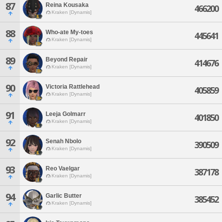
87
Reina Kousaka
466200
Kraken [Dynamis]
88
Who-ate My-toes
445641
Kraken [Dynamis]
89
Beyond Repair
414676
Kraken [Dynamis]
90
Victoria Rattlehead
405859
Kraken [Dynamis]
91
Leeja Golmarr
401850
Kraken [Dynamis]
92
Senah Nbolo
390509
Kraken [Dynamis]
93
Reo Vaelgar
387178
Kraken [Dynamis]
94
Garlic Butter
385452
Kraken [Dynamis]