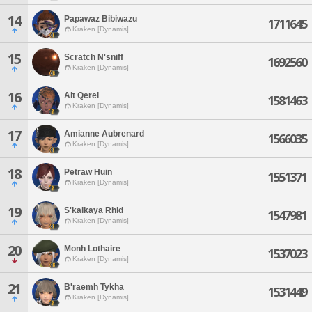
14
Papawaz Bibiwazu
1711645
Kraken [Dynamis]
15
Scratch N'sniff
1692560
Kraken [Dynamis]
16
Alt Qerel
1581463
Kraken [Dynamis]
17
Amianne Aubrenard
1566035
Kraken [Dynamis]
18
Petraw Huin
1551371
Kraken [Dynamis]
19
S'kalkaya Rhid
1547981
Kraken [Dynamis]
20
Monh Lothaire
1537023
Kraken [Dynamis]
21
B'raemh Tykha
1531449
Kraken [Dynamis]