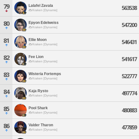
79
Lalafel Zavala
563538
Kraken [Dynamis]
80
Epyon Edelweiss
547200
Kraken [Dynamis]
81
Ellie Moon
546431
Kraken [Dynamis]
82
Fee Lion
541617
Kraken [Dynamis]
83
Wisteria Fortemps
522777
Kraken [Dynamis]
84
Kaja Rysto
497774
Kraken [Dynamis]
85
Pool Shark
480883
Kraken [Dynamis]
86
Valder Tharon
477859
Kraken [Dynamis]