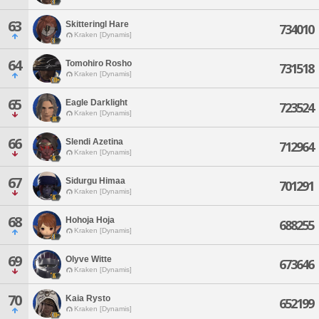
63
Skitteringl Hare
734010
Kraken [Dynamis]
64
Tomohiro Rosho
731518
Kraken [Dynamis]
65
Eagle Darklight
723524
Kraken [Dynamis]
66
Slendi Azetina
712964
Kraken [Dynamis]
67
Sidurgu Himaa
701291
Kraken [Dynamis]
68
Hohoja Hoja
688255
Kraken [Dynamis]
69
Olyve Witte
673646
Kraken [Dynamis]
70
Kaia Rysto
652199
Kraken [Dynamis]