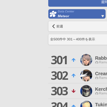
週
Data Center
Meteor
前週
全
500
件中
301
～
400
件を表示
301
Rabbi
Ramu
302
Crea
Ramu
303
Kerc
Ramu
304
Tuki