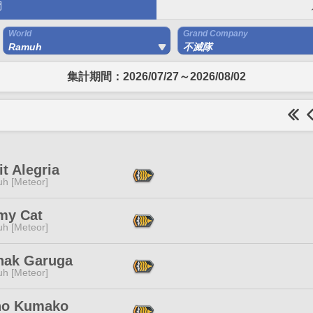
間
World
Grand Company
Ramuh
不滅隊
集計期間：2026/07/27～2026/08/02
t Alegria
h [Meteor]
my Cat
h [Meteor]
hak Garuga
h [Meteor]
no Kumako