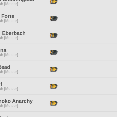
h [Meteor]
 Forte
h [Meteor]
i Eberbach
h [Meteor]
Ena
h [Meteor]
Read
h [Meteor]
If
h [Meteor]
noko Anarchy
h [Meteor]