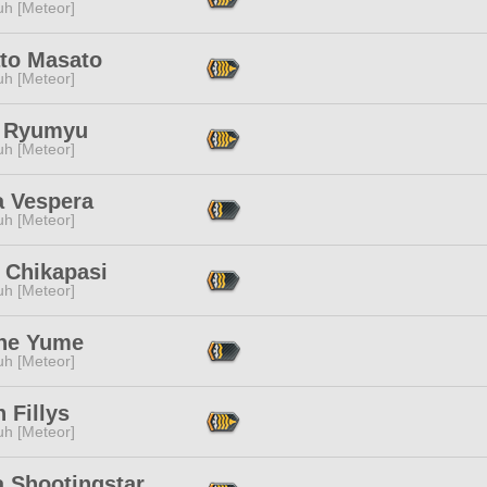
h [Meteor]
to Masato
h [Meteor]
 Ryumyu
h [Meteor]
a Vespera
h [Meteor]
 Chikapasi
h [Meteor]
ne Yume
h [Meteor]
n Fillys
h [Meteor]
a Shootingstar