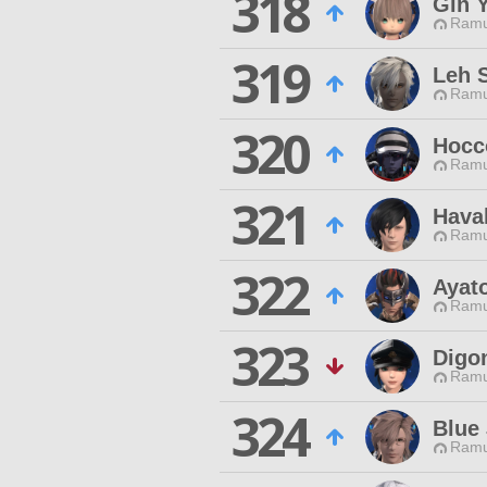
318
Gin 
Ramu
319
Leh 
Ramu
320
Hocc
Ramu
321
Hava
Ramu
322
Ayat
Ramu
323
Digo
Ramu
324
Blue 
Ramu