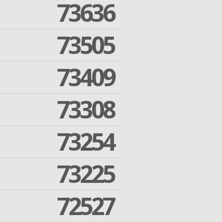
73636
73505
73409
73308
73254
73225
72527