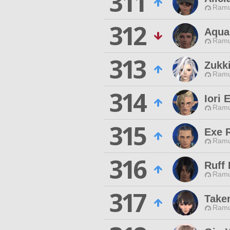
311
Ramu
312
Aqua
Ramu
313
Zukk
Ramu
314
Iori 
Ramu
315
Exe 
Ramu
316
Ruff 
Ramu
317
Take
Ramu