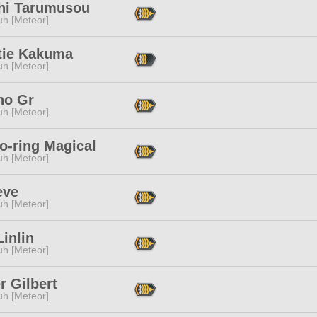
hi Tarumusou
h [Meteor]
tie Kakuma
h [Meteor]
no Gr
h [Meteor]
o-ring Magical
h [Meteor]
eve
h [Meteor]
inlin
h [Meteor]
r Gilbert
h [Meteor]