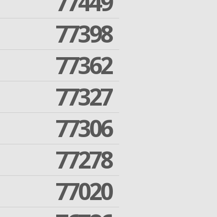
77449
77398
77362
77327
77306
77278
77020