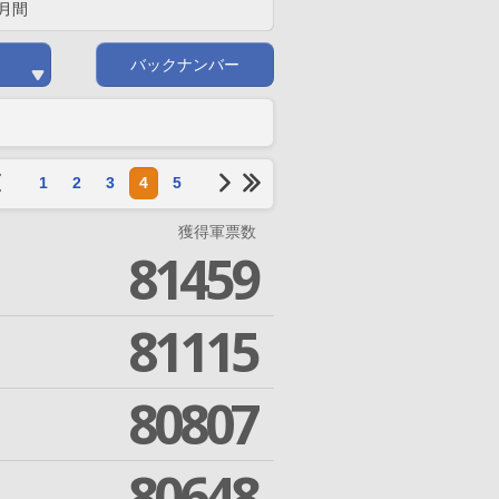
月間
バックナンバー
1
2
3
4
5
獲得軍票数
81459
81115
80807
80648