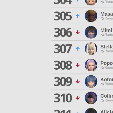
Ramu
305
Masa
Ramu
306
Mimi
Ramu
307
Stell
Ramu
308
Popo
Ramu
309
Koto
Ramu
310
Colli
Ramu
Alici