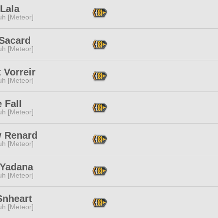
Lala
h [Meteor]
 Sacard
h [Meteor]
 Vorreir
h [Meteor]
 Fall
h [Meteor]
 Renard
h [Meteor]
Yadana
h [Meteor]
Snheart
h [Meteor]