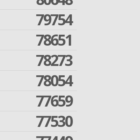
79754
78651
78273
78054
77659
77530