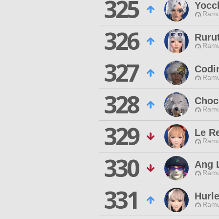
325
Yocc
Ramu
326
Ruru
Ramu
327
Codi
Ramu
328
Choc
Ramu
329
Le R
Ramu
330
Ang L
Ramu
331
Hurle
Ramu