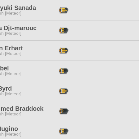
yuki Sanada
h [Meteor]
a Djt-marouc
h [Meteor]
n Erhart
h [Meteor]
bel
h [Meteor]
Byrd
h [Meteor]
umed Braddock
h [Meteor]
Mugino
h [Meteor]