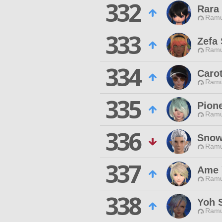
332
Rara 
Ramu
333
Zefa
Ramu
334
Carot
Ramu
335
Pione
Ramu
336
Snow
Ramu
337
Ame 
Ramu
338
Yoh 
Ramu