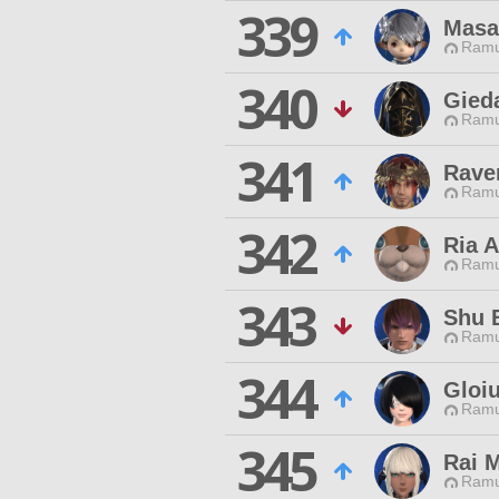
339
Masa
Ramu
340
Gied
Ramu
341
Rave
Ramu
342
Ria A
Ramu
343
Shu 
Ramu
344
Gloi
Ramu
345
Rai 
Ramu