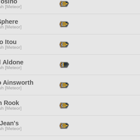
Yosino
h [Meteor]
Sphere
h [Meteor]
o Itou
h [Meteor]
l Aldone
h [Meteor]
o Ainsworth
h [Meteor]
n Rook
h [Meteor]
Jean's
h [Meteor]