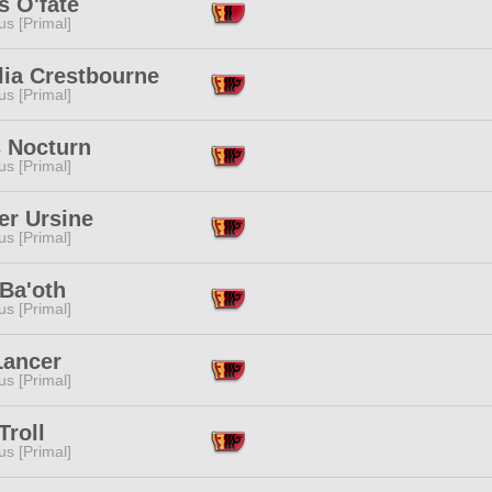
s O'fate
s [Primal]
lia Crestbourne
s [Primal]
s Nocturn
s [Primal]
er Ursine
s [Primal]
Ba'oth
s [Primal]
Lancer
s [Primal]
Troll
s [Primal]