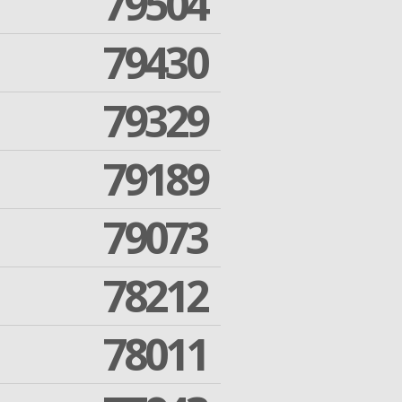
79504
79430
79329
79189
79073
78212
78011