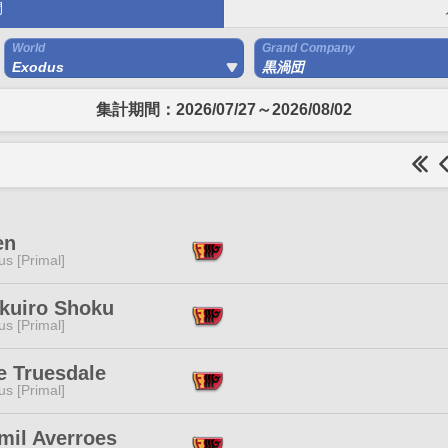
間
World
Grand Company
Exodus
黒渦団
集計期間：2026/07/27～2026/08/02
en
s [Primal]
kuiro Shoku
s [Primal]
e Truesdale
s [Primal]
mil Averroes