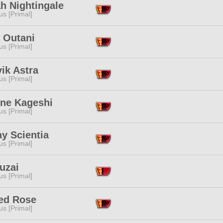
ah Nightingale
s [Primal]
 Outani
s [Primal]
ik Astra
s [Primal]
une Kageshi
s [Primal]
y Scientia
s [Primal]
uzai
s [Primal]
ed Rose
s [Primal]