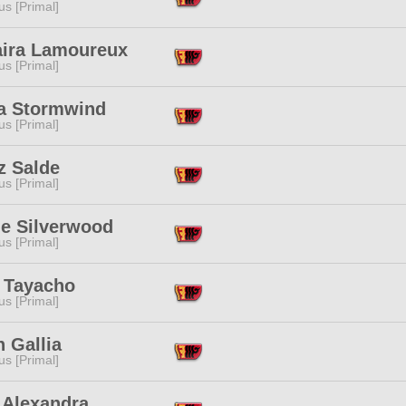
s [Primal]
ira Lamoureux
s [Primal]
a Stormwind
s [Primal]
z Salde
s [Primal]
le Silverwood
s [Primal]
 Tayacho
s [Primal]
 Gallia
s [Primal]
 Alexandra