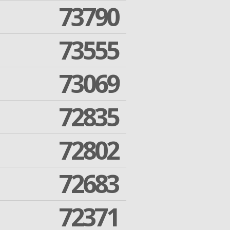
73790
73555
73069
72835
72802
72683
72371