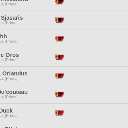
s [Primal]
 Sjasaris
s [Primal]
Ohh
s [Primal]
ne Oros
s [Primal]
a Orlandus
s [Primal]
Du'couteau
s [Primal]
Duck
s [Primal]