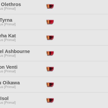
 Olethros
s [Primal]
 Tyrna
s [Primal]
yha Kat
s [Primal]
'el Ashbourne
s [Primal]
on Venti
s [Primal]
u Oikawa
s [Primal]
Isol
s [Primal]