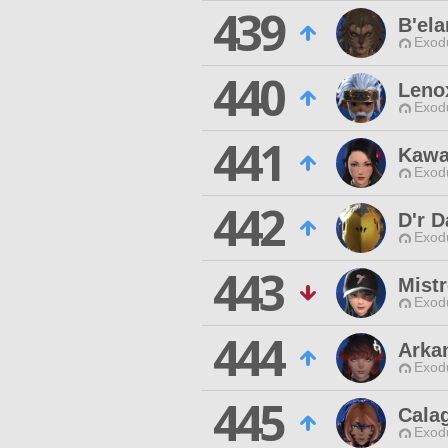
439
B'ela
Exodu
440
Leno
Exodu
441
Kawa
Exodu
442
D'r 
Exodu
443
Mist
Exodu
444
Arka
Exodu
445
Cala
Exodu