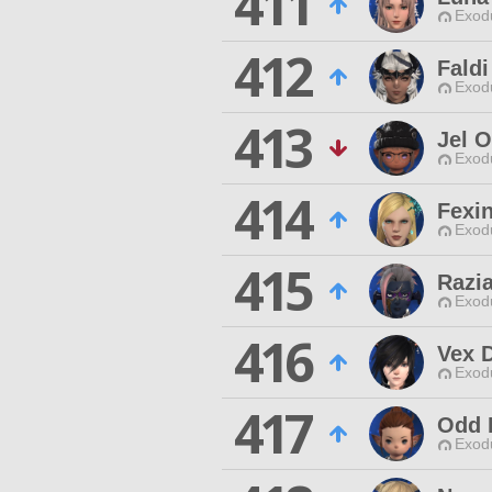
411
Exodu
412
Faldi
Exodu
413
Jel 
Exodu
414
Fexi
Exodu
415
Razi
Exodu
416
Vex 
Exodu
417
Odd 
Exodu