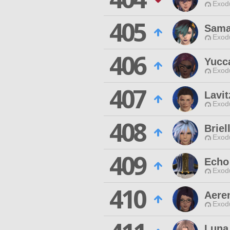
Exodu
405
Sama
Exodu
406
Yucc
Exodu
407
Lavit
Exodu
408
Briel
Exodu
409
Echo
Exodu
410
Aeren
Exodu
Luna