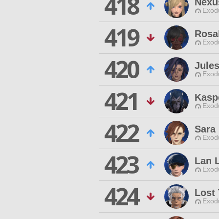
418
Nexu
Exodu
419
Rosa
Exodu
420
Jule
Exodu
421
Kasp
Exodu
422
Sara 
Exodu
423
Lan 
Exodu
424
Lost 
Exodu