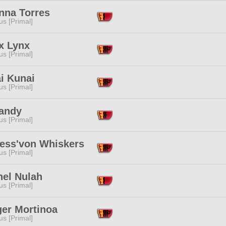
nna Torres
s [Primal]
x Lynx
s [Primal]
i Kunai
s [Primal]
Dandy
s [Primal]
ress'von Whiskers
s [Primal]
nel Nulah
s [Primal]
ger Mortinoa
s [Primal]