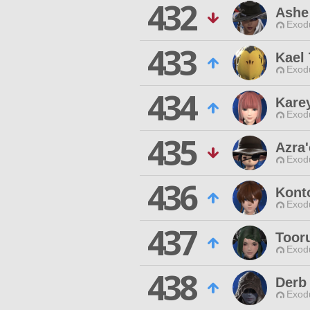
432
Ashe
Exodu
433
Kael
Exodu
434
Kare
Exodu
435
Azra
Exodu
436
Kont
Exodu
437
Toor
Exodu
438
Derb 
Exodu