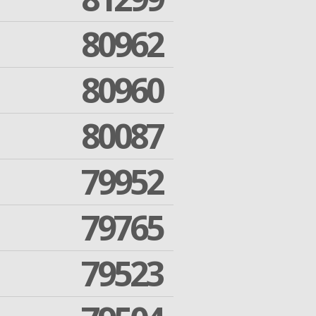
80962
80960
80087
79952
79765
79523