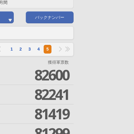
月間
バックナンバー
1
2
3
4
5
獲得軍票数
82600
82241
81419
81299