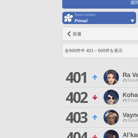
週
Data Center
Primal
前週
全
500
件中
401
～
500
件を表示
401
Ra V
Exodu
402
Koha
Exodu
403
Vayn
Exodu
404
Al'ka