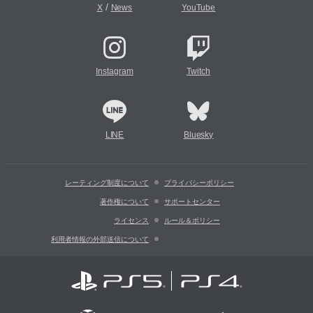
/
X
News
YouTube
Instagram
Twitch
LINE
Bluesky
レーティング制度について
プライバシーポリシー
著作権について
サポートセンター
ライセンス
ルール＆ポリシー
利用者情報の外部送信について