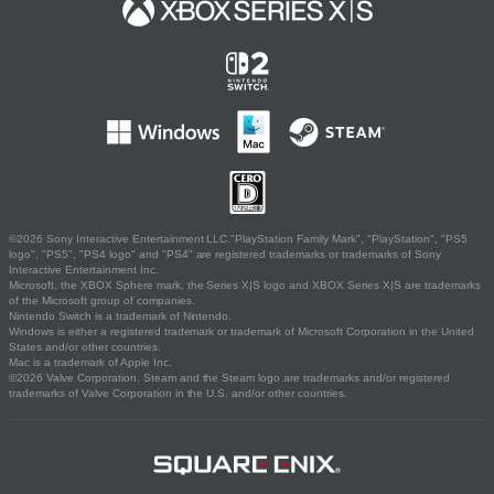
©2026 Sony Interactive Entertainment LLC."PlayStation Family Mark", "PlayStation", "PS5
logo", "PS5", "PS4 logo" and "PS4" are registered trademarks or trademarks of Sony
Interactive Entertainment Inc.
Microsoft, the XBOX Sphere mark, the Series X|S logo and XBOX Series X|S are trademarks
of the Microsoft group of companies.
Nintendo Switch is a trademark of Nintendo.
Windows is either a registered trademark or trademark of Microsoft Corporation in the United
States and/or other countries.
Mac is a trademark of Apple Inc.
©2026 Valve Corporation. Steam and the Steam logo are trademarks and/or registered
trademarks of Valve Corporation in the U.S. and/or other countries.