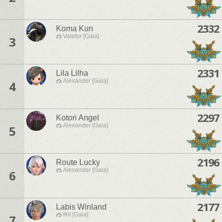
2332
Koma Kun
Valefor [Gaia]
3
2331
Lila Lilha
Alexander [Gaia]
4
2297
Kotori Angel
Alexander [Gaia]
5
2196
Route Lucky
Alexander [Gaia]
6
2177
Labis Winland
Ifrit [Gaia]
7