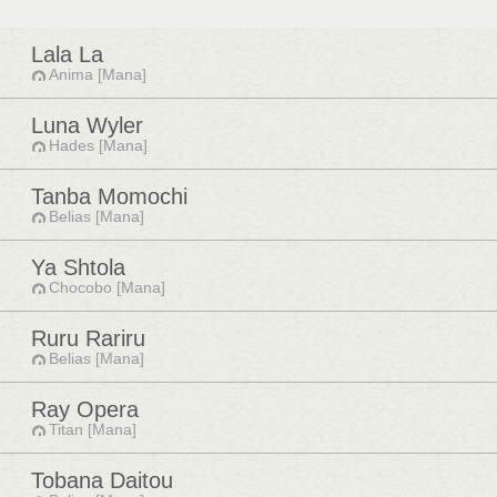
Lala La
Anima [Mana]
Luna Wyler
Hades [Mana]
Tanba Momochi
Belias [Mana]
Ya Shtola
Chocobo [Mana]
Ruru Rariru
Belias [Mana]
Ray Opera
Titan [Mana]
Tobana Daitou