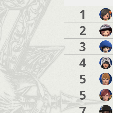
1
2
3
4
5
5
7