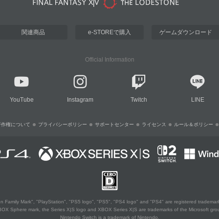
関連商品
e-STOREで購入
ゲームダウンロード
Official Information
YouTube
Instagram
Twitch
LINE
著作権について
プライバシーポリシー
サポートセンター
ライセンス
ルール＆ポリシー
 Family Mark", "PlayStation", "PS5 logo", "PS5", "PS4 logo" and "PS4" are registered trademark
XBOX Sphere mark, the Series X|S logo and XBOX Series X|S are trademarks of the Microsoft gro
Nintendo Switch is a trademark of Nintendo.