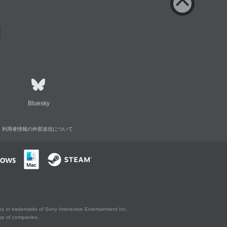
Bluesky
利用者情報の外部送信について
s or trademarks of Sony Interactive Entertainment Inc.
up of companies.