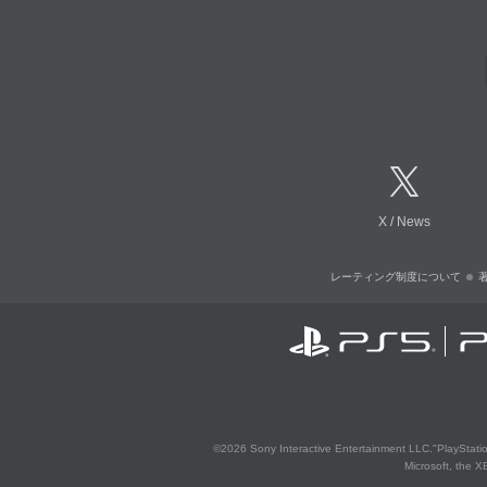
X
/
News
レーティング制度について
©2026 Sony Interactive Entertainment LLC."PlayStation
Microsoft, the 