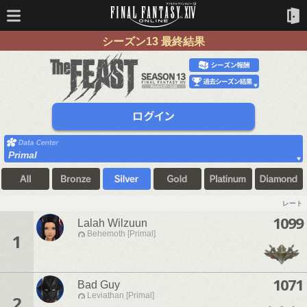
シーズン13 最終結果
Primal
レート
1099
Lalah Wilzuun
Behemoth [Primal]
1
1071
Bad Guy
Leviathan [Primal]
2