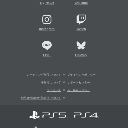
/
X
News
YouTube
Instagram
Twitch
LINE
Bluesky
レーティング制度について
プライバシーポリシー
著作権について
サポートセンター
ライセンス
ルール＆ポリシー
利用者情報の外部送信について