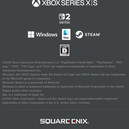
©2026 Sony Interactive Entertainment LLC."PlayStation Family Mark", "PlayStation", "PS5
logo", "PS5", "PS4 logo" and "PS4" are registered trademarks or trademarks of Sony
Interactive Entertainment Inc.
Microsoft, the XBOX Sphere mark, the Series X|S logo and XBOX Series X|S are trademarks
of the Microsoft group of companies.
Nintendo Switch is a trademark of Nintendo.
Windows is either a registered trademark or trademark of Microsoft Corporation in the United
States and/or other countries.
Mac is a trademark of Apple Inc.
©2026 Valve Corporation. Steam and the Steam logo are trademarks and/or registered
trademarks of Valve Corporation in the U.S. and/or other countries.