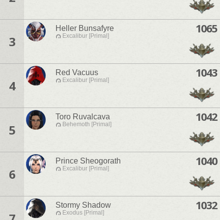
1065
Heller Bunsafyre
Excalibur [Primal]
3
1043
Red Vacuus
Excalibur [Primal]
4
1042
Toro Ruvalcava
Behemoth [Primal]
5
1040
Prince Sheogorath
Excalibur [Primal]
6
1032
Stormy Shadow
Exodus [Primal]
7