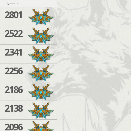
レート
2801
2522
2341
2256
2186
2138
2096