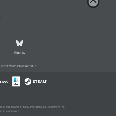
Bluesky
利用者情報の外部送信について
s or trademarks of Sony Interactive Entertainment Inc.
up of companies.