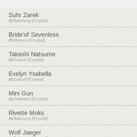
Suhr Zarek
Balmung [Crystal]
Bride'of Sevenless
Mateus [Crystal]
Takashi Natsume
Coeurl [Crystal]
Evelyn Ysabella
Coeurl [Crystal]
Mini Gun
Diabolos [Crystal]
Rivette Moks
Balmung [Crystal]
Wolf Jaeger