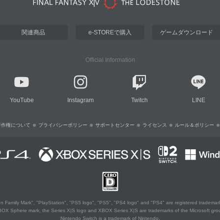
関連商品
e-STOREで購入
ゲームダウンロード
Official Information
YouTube
Instagram
Twitch
LINE
著作権について
プライバシーポリシー
サポートセンター
ライセンス
ルール＆ポリシー
 Family Mark", "PlayStation", "PS5 logo", "PS5", "PS4 logo" and "PS4" are registered trademark
XBOX Sphere mark, the Series X|S logo and XBOX Series X|S are trademarks of the Microsoft gro
Nintendo Switch is a trademark of Nintendo.