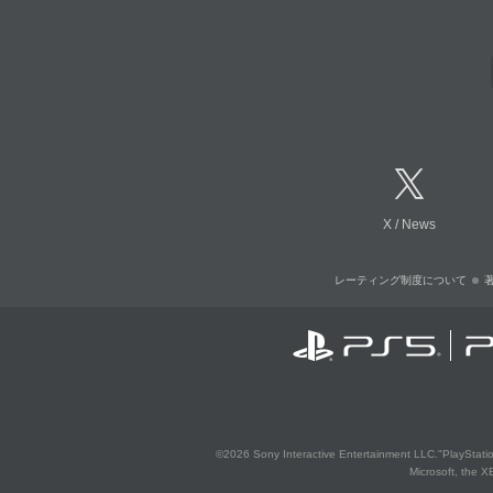
X
/
News
レーティング制度について
©2026 Sony Interactive Entertainment LLC."PlayStation
Microsoft, the 