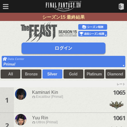
シーズン15 最終結果
Primal
レート
1065
Kaminari Kin
Excalibur [Primal]
1
1061
Yuu Rin
Ultros [Primal]
2