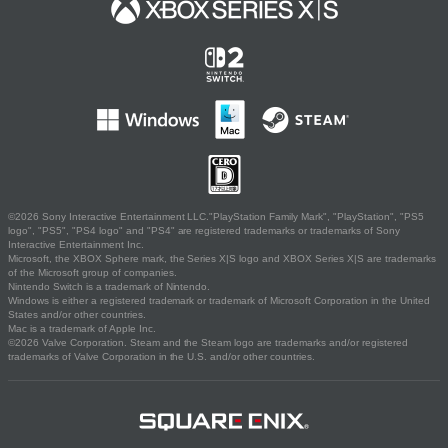
©2026 Sony Interactive Entertainment LLC."PlayStation Family Mark", "PlayStation", "PS5
logo", "PS5", "PS4 logo" and "PS4" are registered trademarks or trademarks of Sony
Interactive Entertainment Inc.
Microsoft, the XBOX Sphere mark, the Series X|S logo and XBOX Series X|S are trademarks
of the Microsoft group of companies.
Nintendo Switch is a trademark of Nintendo.
Windows is either a registered trademark or trademark of Microsoft Corporation in the United
States and/or other countries.
Mac is a trademark of Apple Inc.
©2026 Valve Corporation. Steam and the Steam logo are trademarks and/or registered
trademarks of Valve Corporation in the U.S. and/or other countries.