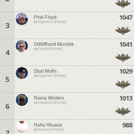
1047
Pink Floyd
Hyperion [Primal]
3
1041
Odibffrand Murzlek
Famfrit [Primal]
4
1029
Stud Mufin
Hyperion [Primal]
5
1013
Reina Winters
Hyperion [Primal]
6
988
Huhu Wuaua
Exodus [Primal]
7