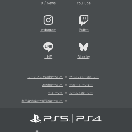
/
X
News
YouTube
Instagram
Twitch
LINE
Bluesky
レーティング制度について
プライバシーポリシー
著作権について
サポートセンター
ライセンス
ルール＆ポリシー
利用者情報の外部送信について