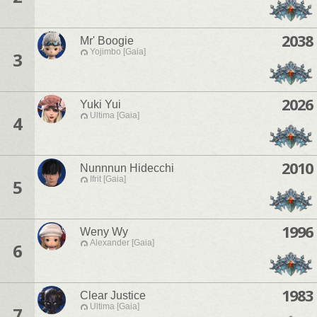
2038
Mr' Boogie
Yojimbo [Gaia]
3
2026
Yuki Yui
Ultima [Gaia]
4
2010
Nunnnun Hidecchi
Ifrit [Gaia]
5
1996
Weny Wy
Alexander [Gaia]
6
1983
Clear Justice
Ultima [Gaia]
7