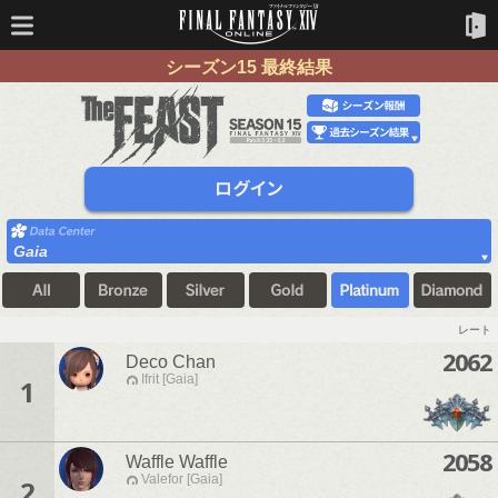
シーズン15 最終結果
Gaia
レート
2062
Deco Chan
Ifrit [Gaia]
1
2058
Waffle Waffle
Valefor [Gaia]
2