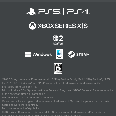
©2026 Sony Interactive Entertainment LLC."PlayStation Family Mark", "PlayStation", "PS5
logo", "PS5", "PS4 logo" and "PS4" are registered trademarks or trademarks of Sony
Interactive Entertainment Inc.
Microsoft, the XBOX Sphere mark, the Series X|S logo and XBOX Series X|S are trademarks
of the Microsoft group of companies.
Nintendo Switch is a trademark of Nintendo.
Windows is either a registered trademark or trademark of Microsoft Corporation in the United
States and/or other countries.
Mac is a trademark of Apple Inc.
©2026 Valve Corporation. Steam and the Steam logo are trademarks and/or registered
trademarks of Valve Corporation in the U.S. and/or other countries.