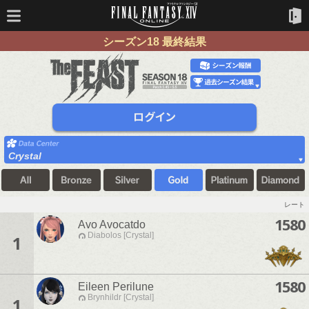
シーズン18 最終結果
Crystal
レート
1580
Avo Avocatdo
Diabolos [Crystal]
1
1580
Eileen Perilune
Brynhildr [Crystal]
1