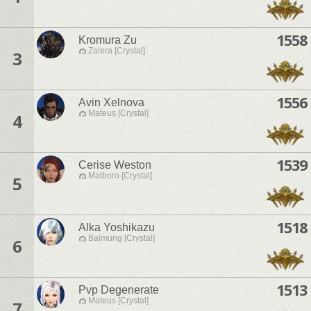
1558
Kromura Zu
Zalera [Crystal]
3
1556
Avin Xelnova
Mateus [Crystal]
4
1539
Cerise Weston
Malboro [Crystal]
5
1518
Alka Yoshikazu
Balmung [Crystal]
6
1513
Pvp Degenerate
Mateus [Crystal]
7