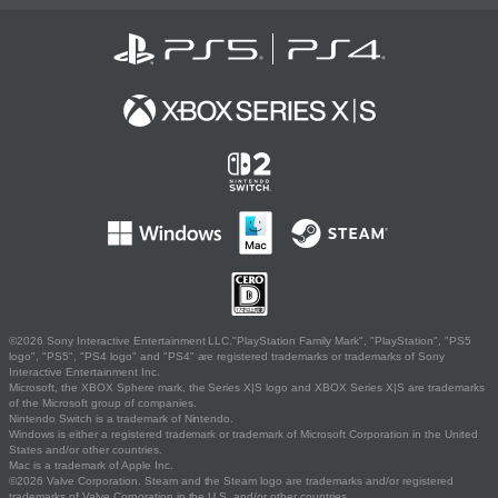
©2026 Sony Interactive Entertainment LLC."PlayStation Family Mark", "PlayStation", "PS5
logo", "PS5", "PS4 logo" and "PS4" are registered trademarks or trademarks of Sony
Interactive Entertainment Inc.
Microsoft, the XBOX Sphere mark, the Series X|S logo and XBOX Series X|S are trademarks
of the Microsoft group of companies.
Nintendo Switch is a trademark of Nintendo.
Windows is either a registered trademark or trademark of Microsoft Corporation in the United
States and/or other countries.
Mac is a trademark of Apple Inc.
©2026 Valve Corporation. Steam and the Steam logo are trademarks and/or registered
trademarks of Valve Corporation in the U.S. and/or other countries.