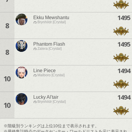
1495
Ekku Mewshantu
Brynhildr [Crystal]
8
1495
Phantom Flash
Zalera [Crystal]
8
1494
Line Piece
Malboro [Crystal]
10
1494
Lucky Al'tair
Brynhildr [Crystal]
10
※階級別ランキングは上位10位まで表示されます。
※最終集計時点のデータセンター・ワールドリストを元に表示され