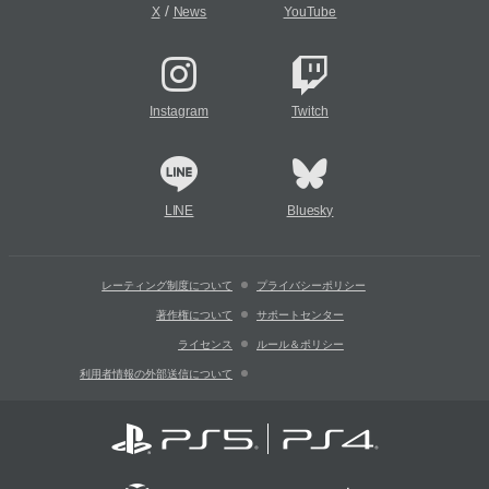
/
X
News
YouTube
Instagram
Twitch
LINE
Bluesky
レーティング制度について
プライバシーポリシー
著作権について
サポートセンター
ライセンス
ルール＆ポリシー
利用者情報の外部送信について