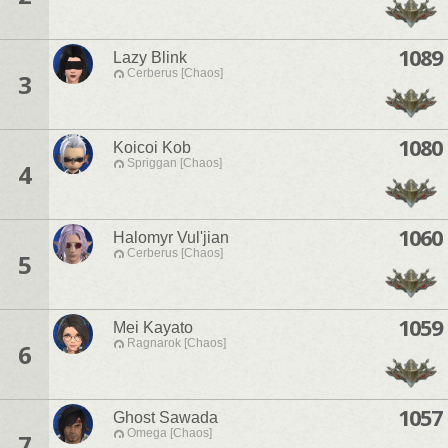
1089
Lazy Blink
Cerberus [Chaos]
3
1080
Koicoi Kob
Spriggan [Chaos]
4
1060
Halomyr Vul'jian
Cerberus [Chaos]
5
1059
Mei Kayato
Ragnarok [Chaos]
6
1057
Ghost Sawada
Omega [Chaos]
7