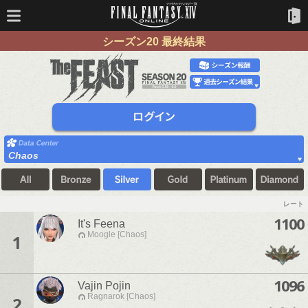
シーズン20 最終結果
Chaos
レート
1100
It's Feena
Moogle [Chaos]
1
1096
Vajin Pojin
Ragnarok [Chaos]
2