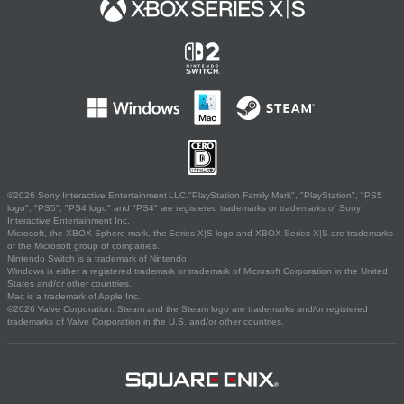
©2026 Sony Interactive Entertainment LLC."PlayStation Family Mark", "PlayStation", "PS5
logo", "PS5", "PS4 logo" and "PS4" are registered trademarks or trademarks of Sony
Interactive Entertainment Inc.
Microsoft, the XBOX Sphere mark, the Series X|S logo and XBOX Series X|S are trademarks
of the Microsoft group of companies.
Nintendo Switch is a trademark of Nintendo.
Windows is either a registered trademark or trademark of Microsoft Corporation in the United
States and/or other countries.
Mac is a trademark of Apple Inc.
©2026 Valve Corporation. Steam and the Steam logo are trademarks and/or registered
trademarks of Valve Corporation in the U.S. and/or other countries.