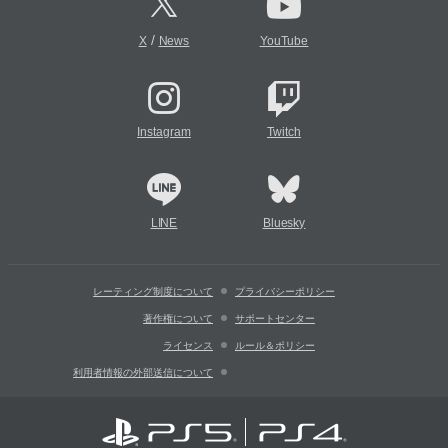
/
X
News
YouTube
Instagram
Twitch
LINE
Bluesky
レーティング制度について
プライバシーポリシー
著作権について
サポートセンター
ライセンス
ルール＆ポリシー
利用者情報の外部送信について