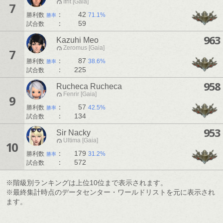
Ifrit [Gaia]
7
：
42
勝利数
71.1%
勝率
：
59
試合数
963
Kazuhi Meo
Zeromus [Gaia]
7
：
87
勝利数
38.6%
勝率
：
225
試合数
958
Rucheca Rucheca
Fenrir [Gaia]
9
：
57
勝利数
42.5%
勝率
：
134
試合数
953
Sir Nacky
Ultima [Gaia]
10
：
179
勝利数
31.2%
勝率
：
572
試合数
※階級別ランキングは上位10位まで表示されます。
※最終集計時点のデータセンター・ワールドリストを元に表示され
ます。