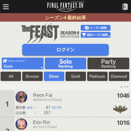
シーズン4 最終結果
Gaia
レート
1046
Reon Fai
Bahamut [Gaia]
1
：
67
勝利数
42.6%
勝率
：
157
試合数
1016
Erin Rin
Fenrir [Gaia]
2