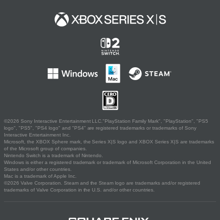
©2026 Sony Interactive Entertainment LLC."PlayStation Family Mark", "PlayStation", "PS5
logo", "PS5", "PS4 logo" and "PS4" are registered trademarks or trademarks of Sony
Interactive Entertainment Inc.
Microsoft, the XBOX Sphere mark, the Series X|S logo and XBOX Series X|S are trademarks
of the Microsoft group of companies.
Nintendo Switch is a trademark of Nintendo.
Windows is either a registered trademark or trademark of Microsoft Corporation in the United
States and/or other countries.
Mac is a trademark of Apple Inc.
©2026 Valve Corporation. Steam and the Steam logo are trademarks and/or registered
trademarks of Valve Corporation in the U.S. and/or other countries.