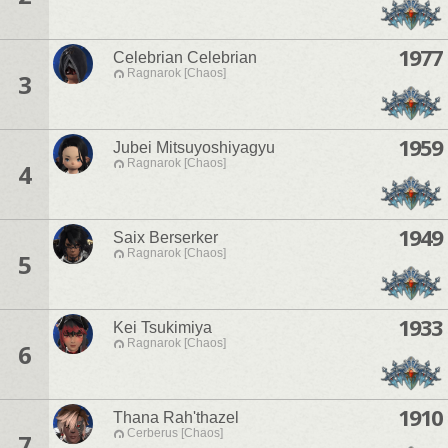
1977
Celebrian Celebrian
Ragnarok [Chaos]
3
1959
Jubei Mitsuyoshiyagyu
Ragnarok [Chaos]
4
1949
Saix Berserker
Ragnarok [Chaos]
5
1933
Kei Tsukimiya
Ragnarok [Chaos]
6
1910
Thana Rah'thazel
Cerberus [Chaos]
7