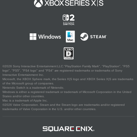
©2026 Sony Interactive Entertainment LLC."PlayStation Family Mark", "PlayStation", "PS5
logo", "PS5", "PS4 logo" and "PS4" are registered trademarks or trademarks of Sony
Interactive Entertainment Inc.
Microsoft, the XBOX Sphere mark, the Series X|S logo and XBOX Series X|S are trademarks
of the Microsoft group of companies.
Nintendo Switch is a trademark of Nintendo.
Windows is either a registered trademark or trademark of Microsoft Corporation in the United
States and/or other countries.
Mac is a trademark of Apple Inc.
©2026 Valve Corporation. Steam and the Steam logo are trademarks and/or registered
trademarks of Valve Corporation in the U.S. and/or other countries.