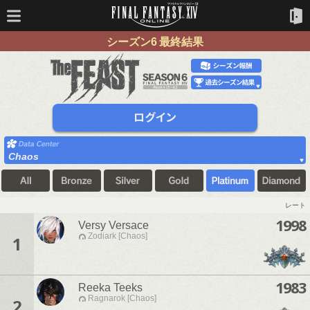
シーズン6 最終結果
Chaos
レート
1998
Versy Versace
Zodiark [Chaos]
1
1983
Reeka Teeks
Ragnarok [Chaos]
2