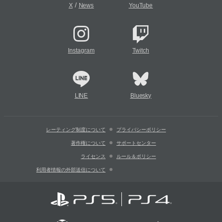
/
X
News
YouTube
Instagram
Twitch
LINE
Bluesky
レーティング制度について
プライバシーポリシー
著作権について
サポートセンター
ライセンス
ルール＆ポリシー
利用者情報の外部送信について