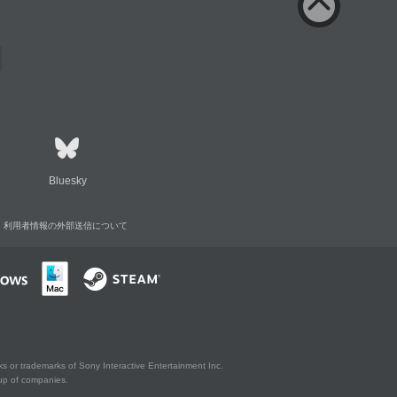
Bluesky
利用者情報の外部送信について
s or trademarks of Sony Interactive Entertainment Inc.
up of companies.