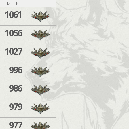
レート
1061
1056
1027
996
986
979
977