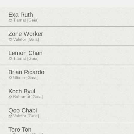
Exa Ruth
Tiamat [Gaia]
Zone Worker
Valefor [Gaia]
Lemon Chan
Tiamat [Gaia]
Brian Ricardo
Ultima [Gaia]
Koch Byul
Bahamut [Gaia]
Qoo Chabi
Valefor [Gaia]
Toro Ton