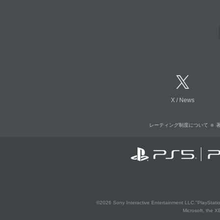
X
/
News
レーティング制度について
©2026 Sony Interactive Entertainment LLC."PlayStation
Microsoft, the 