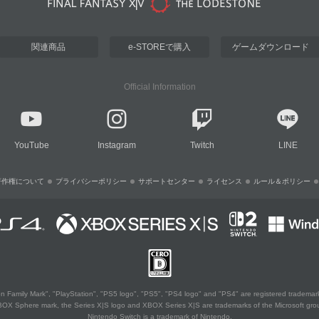
関連商品
e-STOREで購入
ゲームダウンロード
Official Information
YouTube
Instagram
Twitch
LINE
著作権について
プライバシーポリシー
サポートセンター
ライセンス
ルール＆ポリシー
 Family Mark", "PlayStation", "PS5 logo", "PS5", "PS4 logo" and "PS4" are registered trademark
XBOX Sphere mark, the Series X|S logo and XBOX Series X|S are trademarks of the Microsoft gro
Nintendo Switch is a trademark of Nintendo.