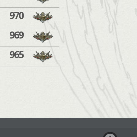
970
969
965