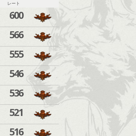
レート
600
566
555
546
536
521
516