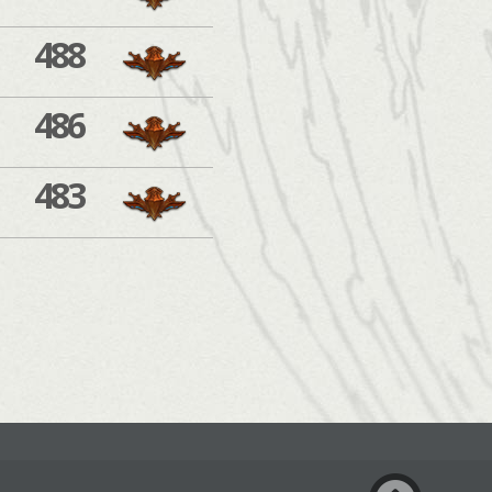
488
486
483