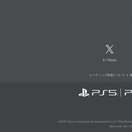
X
/
News
レーティング制度について
©2026 Sony Interactive Entertainment LLC."PlayStation
Microsoft, the 