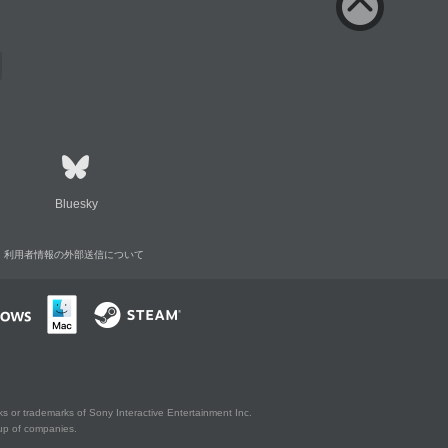
Bluesky
利用者情報の外部送信について
s or trademarks of Sony Interactive Entertainment Inc.
up of companies.