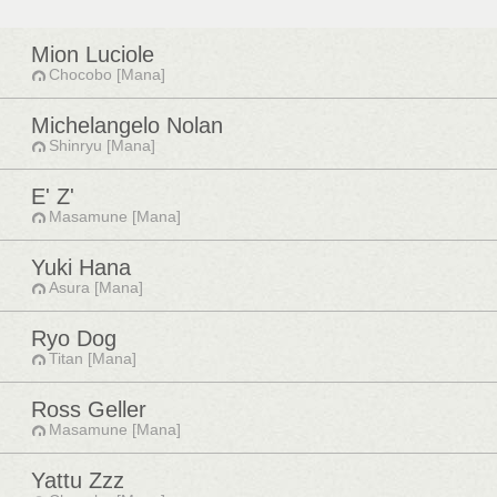
Mion Luciole
Chocobo [Mana]
Michelangelo Nolan
Shinryu [Mana]
E' Z'
Masamune [Mana]
Yuki Hana
Asura [Mana]
Ryo Dog
Titan [Mana]
Ross Geller
Masamune [Mana]
Yattu Zzz