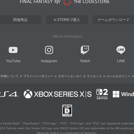
関連商品
e-STOREで購入
ゲームダウンロード
Official Information
YouTube
Instagram
Twitch
LINE
著作権について
プライバシーポリシー
サポートセンター
ライセンス
ルール＆ポリシー
 Family Mark", "PlayStation", "PS5 logo", "PS5", "PS4 logo" and "PS4" are registered trademark
XBOX Sphere mark, the Series X|S logo and XBOX Series X|S are trademarks of the Microsoft gro
Nintendo Switch is a trademark of Nintendo.