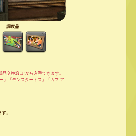
調度品
設景品交換窓口”から入手できます。
カー」「モンスタートス」「カフ ア
ます。