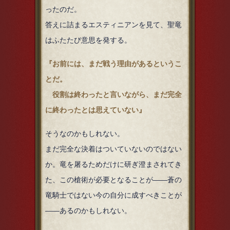
ったのだ。
答えに詰まるエスティニアンを見て、聖竜
はふたたび意思を発する。
『お前には、まだ戦う理由があるというこ
とだ。
役割は終わったと言いながら、まだ完全
に終わったとは思えていない』
そうなのかもしれない。
まだ完全な決着はついていないのではない
か。竜を屠るためだけに研ぎ澄まされてき
た、この槍術が必要となることが――蒼の
竜騎士ではない今の自分に成すべきことが
――あるのかもしれない。