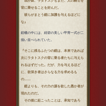
我が妹、ラタトスクもまた、人の騎士を
背に乗せることを好んだ。
彼らがまとう鎧に加護を与えるほどに
な』
鎧櫃の中には、紺碧の美しい甲冑一式が二
揃い並べられていた。
『そこに残るふたつの鎧は、本来であれば
次にラタトスクの背に乗る者たちに与えら
れるはずだった。だが、力を与えるほど
に、欲深き者はさらなる力を求めるも
の……
鎧よりも、その力の源を欲した愚か者が
現れたのだ。
その後に起こったことは、承知であろ