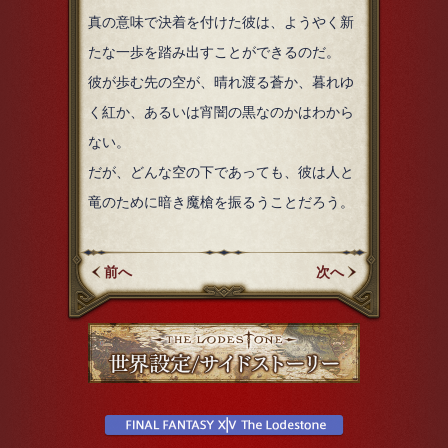
真の意味で決着を付けた彼は、ようやく新
たな一歩を踏み出すことができるのだ。
彼が歩む先の空が、晴れ渡る蒼か、暮れゆ
く紅か、あるいは宵闇の黒なのかはわから
ない。
だが、どんな空の下であっても、彼は人と
竜のために暗き魔槍を振るうことだろう。
前へ
次へ