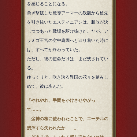
を感じることになる。
急ぎ撃破した魔導アーマーの残骸から槍先
を引き抜いたエスティニアンは、勝敗が決
しつつあった戦場を駆け抜けた。だが、ア
ラミゴ王宮の空中庭園へと辿り着いた時に
は、すべてが終わっていた。
ただし、彼の使命だけは、まだ残されてい
る。
ゆっくりと、咲き誇る異国の花々を踏みし
めて、彼は歩んだ。
「やれやれ、手間をかけさせやがっ
て……。
蛮神の核に使われたことで、エーテルの
残滓すら失われたか……。