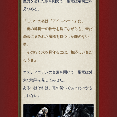
魔力を宿した眼を細めて、聖竜は竜騎士を
見つめる。
「こいつの名は『アイスハート』だ。
蒼の竜騎士の称号を捨てながらも、未だ
怨念にまみれた魔槍を持つしか能のない
男。
その行く末を見守るには、相応しい名だ
ろうさ」
エスティニアンの言葉を聞いて、聖竜は盛
大な咆哮を発してみせた。
あるいはそれは、竜の笑いであったのかも
しれない。