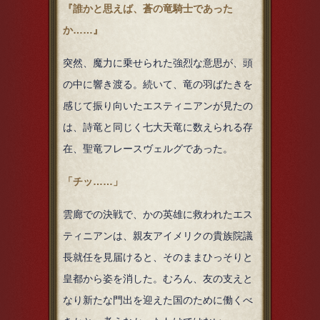
『誰かと思えば、蒼の竜騎士であった
か……』
突然、魔力に乗せられた強烈な意思が、頭
の中に響き渡る。続いて、竜の羽ばたきを
感じて振り向いたエスティニアンが見たの
は、詩竜と同じく七大天竜に数えられる存
在、聖竜フレースヴェルグであった。
「チッ……」
雲廊での決戦で、かの英雄に救われたエス
ティニアンは、親友アイメリクの貴族院議
長就任を見届けると、そのままひっそりと
皇都から姿を消した。むろん、友の支えと
なり新たな門出を迎えた国のために働くべ