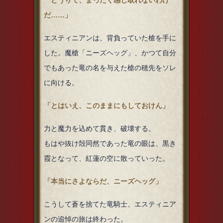
どうりで、まったく感じ取れないわけ
だ……」
エスティニアンは、背負っていた槍を手に
した。魔槍「ニーズヘッグ」、かつて自分
でもあった竜の名を与えた槍の穂先をソレ
に向ける。
「とはいえ、このままにもしておけん」
力と魔力を込めて貫き、破壊する。
もはや抜け殻同然であった竜の眼は、黒き
霞となって、紅蓮の空に散っていった。
「本当にさよならだ、ニーズヘッグ」
こうして蒼を捨てた竜騎士、エスティニア
ンの追悼の旅は終わった。