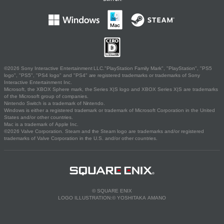
©2026 Sony Interactive Entertainment LLC."PlayStation Family Mark", "PlayStation", "PS5
logo", "PS5", "PS4 logo" and "PS4" are registered trademarks or trademarks of Sony
Interactive Entertainment Inc.
Microsoft, the XBOX Sphere mark, the Series X|S logo and XBOX Series X|S are trademarks
of the Microsoft group of companies.
Nintendo Switch is a trademark of Nintendo.
Windows is either a registered trademark or trademark of Microsoft Corporation in the United
States and/or other countries.
Mac is a trademark of Apple Inc.
©2026 Valve Corporation. Steam and the Steam logo are trademarks and/or registered
trademarks of Valve Corporation in the U.S. and/or other countries.
© SQUARE ENIX
LOGO ILLUSTRATION:© YOSHITAKA AMANO