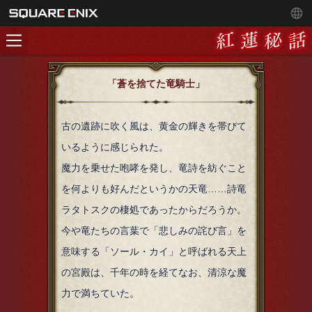
「蒼を捨てた竜騎士」
古の遺跡に吹く風は、黄金の輝きを帯びて
いるように感じられた。
魔力を乗せた咆哮を発し、竜詩を紡ぐこと
を何よりも好んだというかの天竜……詩竜
ラタトスクの棲処であったからだろうか。
今や竜たちの言葉で「悲しみの詫び言」を
意味する「ソール・カイ」と呼ばれる天上
の宮殿は、千年の時を経てなお、清涼な魔
力で満ちていた。