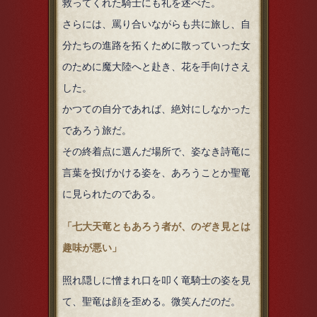
救ってくれた騎士にも礼を述べた。
さらには、罵り合いながらも共に旅し、自
分たちの進路を拓くために散っていった女
のために魔大陸へと赴き、花を手向けさえ
した。
かつての自分であれば、絶対にしなかった
であろう旅だ。
その終着点に選んだ場所で、姿なき詩竜に
言葉を投げかける姿を、あろうことか聖竜
に見られたのである。
「七大天竜ともあろう者が、のぞき見とは
趣味が悪い」
照れ隠しに憎まれ口を叩く竜騎士の姿を見
て、聖竜は顔を歪める。微笑んだのだ。