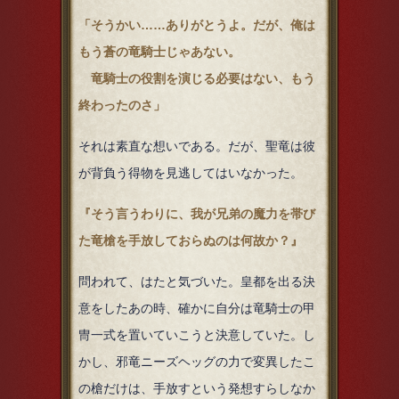
「そうかい……ありがとうよ。だが、俺は
もう蒼の竜騎士じゃあない。
竜騎士の役割を演じる必要はない、もう
終わったのさ」
それは素直な想いである。だが、聖竜は彼
が背負う得物を見逃してはいなかった。
『そう言うわりに、我が兄弟の魔力を帯び
た竜槍を手放しておらぬのは何故か？』
問われて、はたと気づいた。皇都を出る決
意をしたあの時、確かに自分は竜騎士の甲
冑一式を置いていこうと決意していた。し
かし、邪竜ニーズヘッグの力で変異したこ
の槍だけは、手放すという発想すらしなか