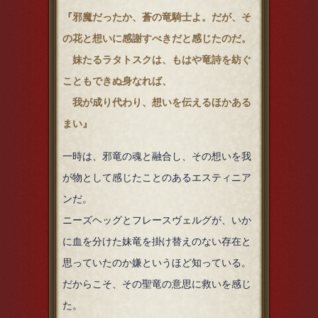
『邪魔だったか、蒼の竜騎士よ。だが、そ
の花と想いに感謝すべきだと感じたのだ。
妹たるラタトスクは、もはや竜詩を紡ぐ
こともできぬ身なれば、
我が成り代わり、想いを伝えるほかある
まい』
一時は、邪竜の魂と融合し、その想いを我
が物として感じたことのあるエスティニア
ンだ。
ニーズヘッグとフレースヴェルグが、いか
に血を分けた妹竜を掛け替えのない存在と
思っていたのか嫌というほど知っている。
だからこそ、その聖竜の意思に救いを感じ
た。