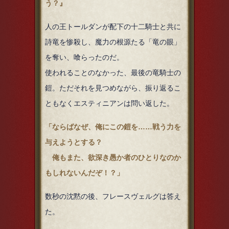
う？』
人の王トールダンが配下の十二騎士と共に
詩竜を惨殺し、魔力の根源たる「竜の眼」
を奪い、喰らったのだ。
使われることのなかった、最後の竜騎士の
鎧。ただそれを見つめながら、振り返るこ
ともなくエスティニアンは問い返した。
「ならばなぜ、俺にこの鎧を……戦う力を
与えようとする？
俺もまた、欲深き愚か者のひとりなのか
もしれないんだぞ！？」
数秒の沈黙の後、フレースヴェルグは答え
た。