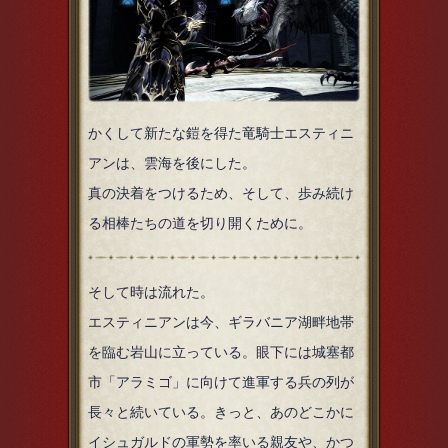
かくして新たな鎧を得た竜騎士エスティニ
アンは、雲海を後にした。
真の決着をつけるため、そして、歩み続け
る相棒たちの道を切り開くために。
そして時は流れた。
エスティニアンは今、ギラバニア湖畔地帯
を臨む岩山に立っている。眼下には城塞都
市「アラミゴ」に向けて進軍する兵の列が
長々と続いている。きっと、あのどこかに
イシュガルドの軍勢を率いる親友や、かつ