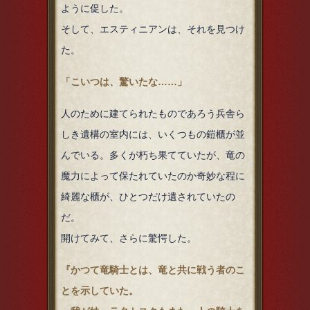
ように促した。
そして、エスティニアンは、それを見つけ
た。
「こいつは、驚いたな……」
人のために建てられたものであろう兵舎ら
しき遺構の室内には、いくつもの鎧櫃が並
んでいる。多くが朽ち果てていたが、竜の
魔力によって保たれていたのか奇妙な程に
綺麗な櫃が、ひとつだけ遺されていたの
だ。
開けてみて、さらに驚愕した。
『かつて竜騎士とは、竜と共に戦う者のこ
とを示していた。