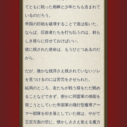
てともに戦った相棒と少年たちも含まれて
いるのだろう。
帝国の巨砲を破壊することで道は拓いた。
ならば、圧政者たちを打ち払うのは、頼も
しき彼らに任せておけばいい。
彼に残された使命は、もうひとつあるのだ
から。
だが、微かな残滓さえ残されていないソレ
を見つけるのには苦労をさせられた。
結局のところ、友たちが戦う様をただ眺め
ることなどできず、密かに同盟軍の側面を
突こうとしていた帝国軍の飛行型魔導アー
マー部隊を叩き落としていた彼は、やがて
王宮方面の空に、懐かしささえ覚える魔力