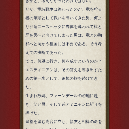
きかと、考えなかったわけではない。
だが、竜詩戦争は終わったのだ。竜を狩る
者の筆頭として戦いを導いてきた男、何よ
り邪竜ニーズヘッグに肉体を奪われて槍と
牙を民へと向けてしまった男は、竜との融
和へと向かう祖国には不要である。そう考
えての決断であった。
では、何処に行き、何を成すというのか？
エスティニアンは、その答えを導き出すた
めの第一歩として、追悼の旅を続けてき
た。
生まれ故郷、ファーンデールの跡地に赴
き、父と母、そして弟アミニャンに祈りを
捧げた。
皇都を望む高台に立ち、親友と相棒の命を