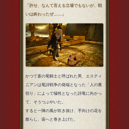
「許せ、なんて言える立場でもないが、戦
いは終わったぜ……」
かつて蒼の竜騎士と呼ばれた男、エスティ
ニアンは竜詩戦争の発端となった「人の裏
切り」によって犠牲となった詩竜に向かっ
て、そうつぶやいた。
すると一陣の風が吹き抜け、手向けの花を
散らし、宙へと巻き上げた。