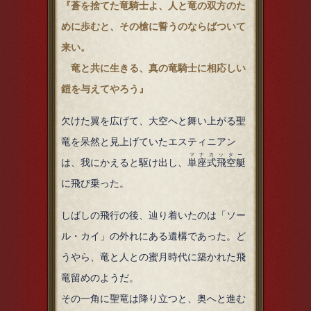
『蒼を捨てた竜騎士よ、人と竜の双方のた
めに歩むと、その槍に誓うのならばついて
来い。
竜と共に生きる、真の竜騎士に相応しい
鎧を与えてやろう』
欠けた翼を広げて、大空へと舞い上がる聖
竜を呆然と見上げていたエスティニアン
マナカッター
は、我にかえると駆け出し、
単座式飛空艇
に飛び乗った。
しばしの飛行の後、辿り着いたのは「ソー
ル・カイ」の外れにある遺構であった。ど
うやら、竜と人との蜜月時代に築かれた飛
竜留めのようだ。
その一角に聖竜は降り立つと、奥へと進む