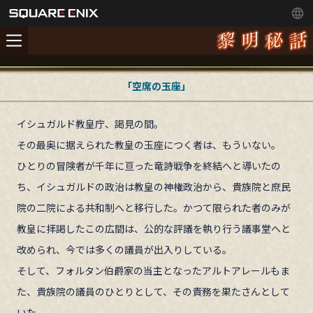
「空席の玉座」
イシュガルド教皇庁、謁見の間。
その最奥に据えられた教皇の玉座につく者は、もういない。
ひとりの冒険者が千年に亘った竜詩戦争を終結へと導いたの
ち、イシュガルドの政治は教皇の神権政治から、貴族院と庶民
院の二院による共和制へと移行した。かつて限られた者のみが
教皇に拝謁したこの広間は、公的な評議を執り行う議事堂へと
改められ、今では多くの議員が出入りしている。
そして、フォルタン伯爵家の当主となったアルトアレールもま
た、貴族院の議員のひとりとして、その責務を果たさんとして
いた。