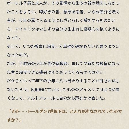
ボーレル子爵と夫人が、その愛情から生みの親の話をしなかっ
たことをよそに、噂好きの者、悪意ある者、いらぬ節介を焼く
者が、少年の耳に入るようにわざとらしく噂をするものだか
ら、アイメリクは少しずつ自分の生まれに懐疑心を抱くように
なった。
そして、いつか教皇に謁見して真相を確かめたいと思うように
なったのだ。
だが、子爵家の少年が高位聖職者、ましてや新たな教皇になっ
た者と謁見できる機会はそう巡ってくるものではない。
だからといって年下の少年に八つ当たりすることが許されはし
ないだろう。反射的に言いはしたもののアイメリクはばつが悪
くなって、アルトアレールに自分から声をかけ直した。
「その……トールダン7世猊下は、どんな話をなされていたので
すか？」