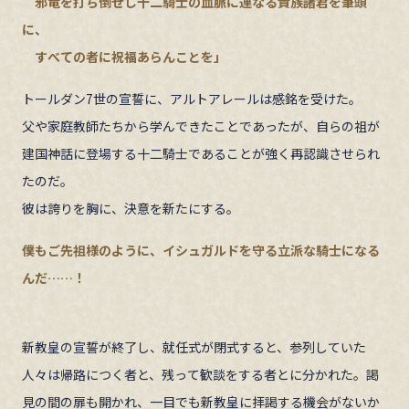
邪竜を打ち倒せし十二騎士の血脈に連なる貴族諸君を筆頭
に、
すべての者に祝福あらんことを」
トールダン7世の宣誓に、アルトアレールは感銘を受けた。
父や家庭教師たちから学んできたことであったが、自らの祖が
建国神話に登場する十二騎士であることが強く再認識させられ
たのだ。
彼は誇りを胸に、決意を新たにする。
僕もご先祖様のように、イシュガルドを守る立派な騎士になる
んだ……！
新教皇の宣誓が終了し、就任式が閉式すると、参列していた
人々は帰路につく者と、残って歓談をする者とに分かれた。謁
見の間の扉も開かれ、一目でも新教皇に拝謁する機会がないか