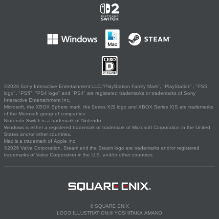
©2026 Sony Interactive Entertainment LLC."PlayStation Family Mark", "PlayStation", "PS5
logo", "PS5", "PS4 logo" and "PS4" are registered trademarks or trademarks of Sony
Interactive Entertainment Inc.
Microsoft, the XBOX Sphere mark, the Series X|S logo and XBOX Series X|S are trademarks
of the Microsoft group of companies.
Nintendo Switch is a trademark of Nintendo.
Windows is either a registered trademark or trademark of Microsoft Corporation in the United
States and/or other countries.
Mac is a trademark of Apple Inc.
©2026 Valve Corporation. Steam and the Steam logo are trademarks and/or registered
trademarks of Valve Corporation in the U.S. and/or other countries.
© SQUARE ENIX
LOGO ILLUSTRATION:© YOSHITAKA AMANO