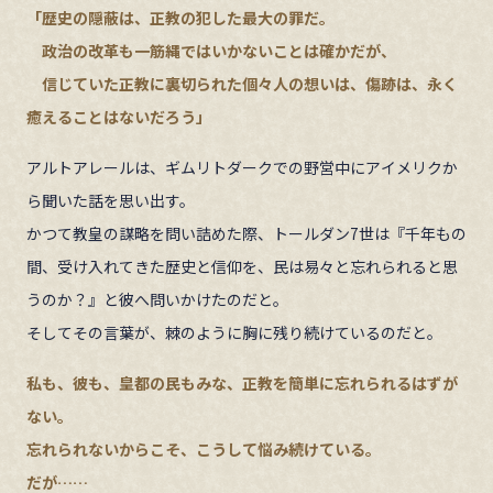
「歴史の隠蔽は、正教の犯した最大の罪だ。
政治の改革も一筋縄ではいかないことは確かだが、
信じていた正教に裏切られた個々人の想いは、傷跡は、永く
癒えることはないだろう」
アルトアレールは、ギムリトダークでの野営中にアイメリクか
ら聞いた話を思い出す。
かつて教皇の謀略を問い詰めた際、トールダン7世は『千年もの
間、受け入れてきた歴史と信仰を、民は易々と忘れられると思
うのか？』と彼へ問いかけたのだと。
そしてその言葉が、棘のように胸に残り続けているのだと。
私も、彼も、皇都の民もみな、正教を簡単に忘れられるはずが
ない。
忘れられないからこそ、こうして悩み続けている。
だが……