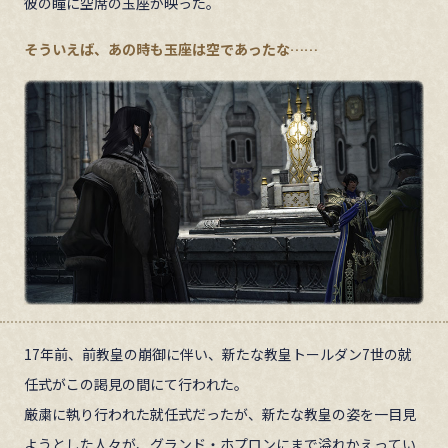
彼の瞳に空席の玉座が映った。
そういえば、あの時も玉座は空であったな……
17年前、前教皇の崩御に伴い、新たな教皇トールダン7世の就
任式がこの謁見の間にて行われた。
厳粛に執り行われた就任式だったが、新たな教皇の姿を一目見
ようとした人々が、グランド・ホプロンにまで溢れかえってい