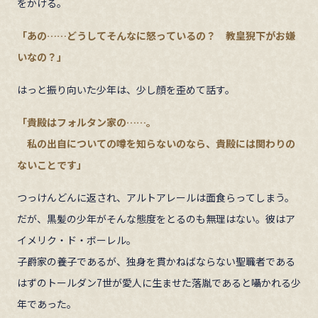
をかける。
「あの……どうしてそんなに怒っているの？ 教皇猊下がお嫌
いなの？」
はっと振り向いた少年は、少し顔を歪めて話す。
「貴殿はフォルタン家の……。
私の出自についての噂を知らないのなら、貴殿には関わりの
ないことです」
つっけんどんに返され、アルトアレールは面食らってしまう。
だが、黒髪の少年がそんな態度をとるのも無理はない。彼はア
イメリク・ド・ボーレル。
子爵家の養子であるが、独身を貫かねばならない聖職者である
はずのトールダン7世が愛人に生ませた落胤であると囁かれる少
年であった。