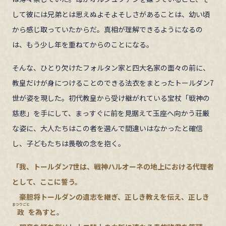
して彼には兄弟とは思えぬよそよそしさがあることは、幼い頃
から感じ取っていたからだ。真相が理解できるようになるの
は、もう少し年を重ねてからのことになる。
そんな、ひとり欠けたフォルタン家と四大名家の面々の前に、
教皇だけが身につけることのできる法衣をまとったトールダン7
世が姿を現した。初代教皇から受け継がれている宝杖「戦神の
慈悲」を手にして、まっすぐに前を見据えて玉座へ向かう荘厳
な姿に、大人たちはこの者を選んで間違いはなかったと確信
し、子どもたちは畏敬の念を抱く。
「我、トールダン7世は、戦神ハルオーネの地上における代理者
として、ここに誓う。
豪胆将トールダンの遺志を継ぎ、正しき教えを伝え、正しき
まつりごと
政
を為すと。