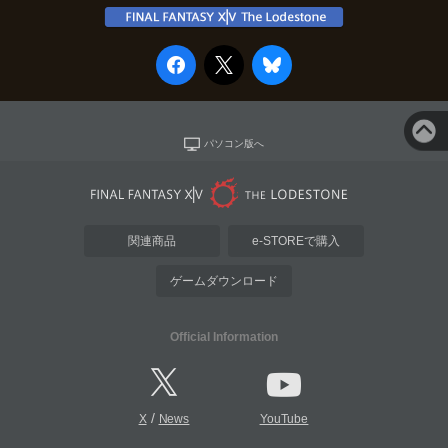
パソコン版へ
関連商品
e-STOREで購入
ゲームダウンロード
Official Information
/
X
News
YouTube