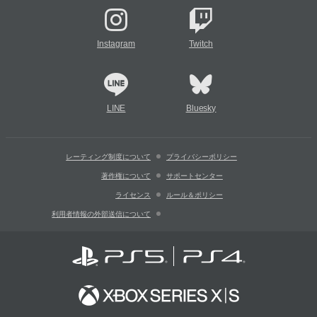
Instagram
Twitch
LINE
Bluesky
レーティング制度について
プライバシーポリシー
著作権について
サポートセンター
ライセンス
ルール＆ポリシー
利用者情報の外部送信について