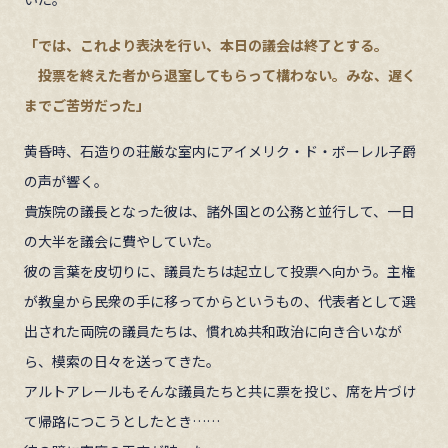
「では、これより表決を行い、本日の議会は終了とする。
投票を終えた者から退室してもらって構わない。みな、遅く
までご苦労だった」
黄昏時、石造りの荘厳な室内にアイメリク・ド・ボーレル子爵
の声が響く。
貴族院の議長となった彼は、諸外国との公務と並行して、一日
の大半を議会に費やしていた。
彼の言葉を皮切りに、議員たちは起立して投票へ向かう。主権
が教皇から民衆の手に移ってからというもの、代表者として選
出された両院の議員たちは、慣れぬ共和政治に向き合いなが
ら、模索の日々を送ってきた。
アルトアレールもそんな議員たちと共に票を投じ、席を片づけ
て帰路につこうとしたとき……