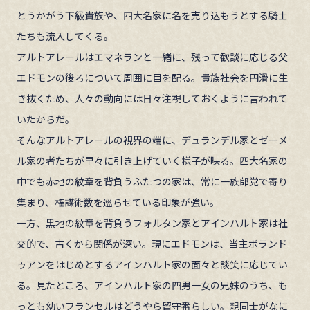
とうかがう下級貴族や、四大名家に名を売り込もうとする騎士
たちも流入してくる。
アルトアレールはエマネランと一緒に、残って歓談に応じる父
エドモンの後ろについて周囲に目を配る。貴族社会を円滑に生
き抜くため、人々の動向には日々注視しておくように言われて
いたからだ。
そんなアルトアレールの視界の端に、デュランデル家とゼーメ
ル家の者たちが早々に引き上げていく様子が映る。四大名家の
中でも赤地の紋章を背負うふたつの家は、常に一族郎党で寄り
集まり、権謀術数を巡らせている印象が強い。
一方、黒地の紋章を背負うフォルタン家とアインハルト家は社
交的で、古くから関係が深い。現にエドモンは、当主ボランド
ゥアンをはじめとするアインハルト家の面々と談笑に応じてい
る。見たところ、アインハルト家の四男一女の兄妹のうち、も
っとも幼いフランセルはどうやら留守番らしい。親同士がなに