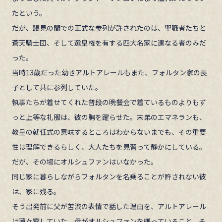
たという。
だが、謁見の間での正式な参列が許されたのは、聖職者たちと
蒼天騎士団、そして選皇権を有する四大名家に連なる者のみだ
った。
当時13歳だった幼きアルトアレールもまた、フォルタン家の長
子として共に参列していた。
執事たちが着せてくれた普段の晩餐会で着ているものよりもず
っと上等な礼服は、彼の胸を躍らせた。末弟のエマネランも、
教皇の就任式の意味するところはわからないまでも、その重要
性は理解できるらしく、大人たちを見習って静かにしている。
だが、その場にオルシュファンはいなかった。
同じ家に暮らしながらフォルタンを名乗ることが許されない彼
は、家に残る。
そう出発前に父が苦渋の表情で話した理由を、アルトアレール
は薄々察していた。母がオルシュファンを嫌っていること、そ