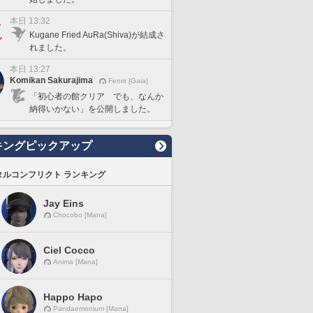
本日 13:32
Kugane Fried AuRa(Shiva)が結成さ
れました。
本日 13:27
Komikan Sakurajima
Fenrir [Gaia]
「初心者の館クリア でも、なんか
納得いかない」を公開しました。
キングピックアップ
タルコンフリクト ランキング
Jay Eins
Chocobo [Mana]
Ciel Cocco
Anima [Mana]
Happo Hapo
Pandaemonium [Mana]