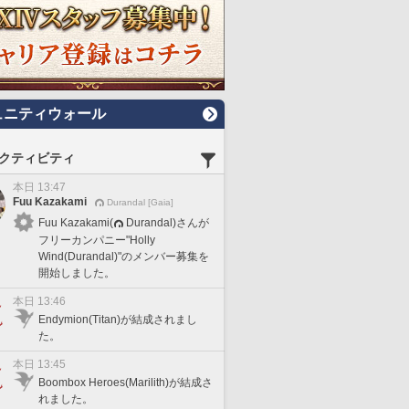
ュニティウォール
クティビティ
本日 13:47
Fuu Kazakami
Durandal [Gaia]
Fuu Kazakami(
Durandal)さんが
フリーカンパニー"Holly
Wind(Durandal)"のメンバー募集を
開始しました。
本日 13:46
Endymion(Titan)が結成されまし
た。
本日 13:45
Boombox Heroes(Marilith)が結成さ
れました。