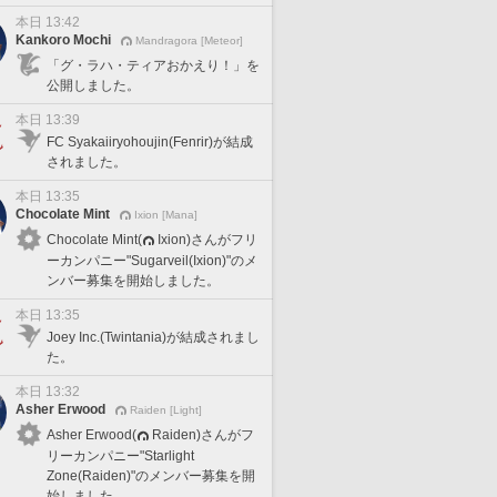
本日 13:42
Kankoro Mochi
Mandragora [Meteor]
「グ・ラハ・ティアおかえり！」を
公開しました。
本日 13:39
FC Syakaiiryohoujin(Fenrir)が結成
されました。
本日 13:35
Chocolate Mint
Ixion [Mana]
Chocolate Mint(
Ixion)さんがフリ
ーカンパニー"Sugarveil(Ixion)"のメ
ンバー募集を開始しました。
本日 13:35
Joey Inc.(Twintania)が結成されまし
た。
本日 13:32
Asher Erwood
Raiden [Light]
Asher Erwood(
Raiden)さんがフ
リーカンパニー"Starlight
Zone(Raiden)"のメンバー募集を開
始しました。