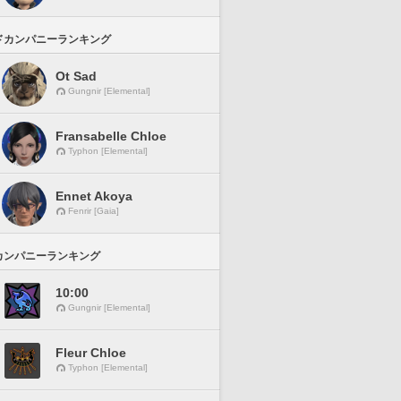
ドカンパニーランキング
Ot Sad
Gungnir [Elemental]
Fransabelle Chloe
Typhon [Elemental]
Ennet Akoya
Fenrir [Gaia]
カンパニーランキング
10:00
Gungnir [Elemental]
Fleur Chloe
Typhon [Elemental]