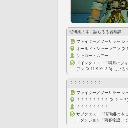
瑠璃紺の本に語らるる冒険譚
ファイター／ソーサラー レベ
オールド・シャーレアン (X:12.0
シャロー・ムアー
メインクエスト「暁月のフ
アン (X:11.9 Y:13.3)
？？？？？？？？
ファイター／ソーサラー レベ
？？？？？？？？ (X:？ Y:？
？？？？？？？？
サブクエスト「瑠璃紺の本
トダンジョン「商客物語」