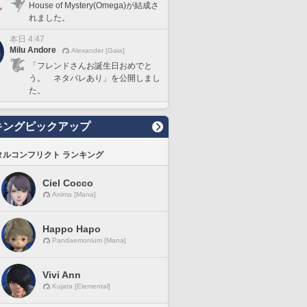
House of Mystery(Omega)が結成さ
れました。
本日 4:47
Milu Andore
Alexander [Gaia]
「フレンドさんお誕生日おめでと
う。 ネタバレあり」を公開しまし
た。
キングピックアップ
タルコンフリクト ランキング
Ciel Cocco
Anima [Mana]
Happo Hapo
Pandaemonium [Mana]
Vivi Ann
Kujata [Elemental]