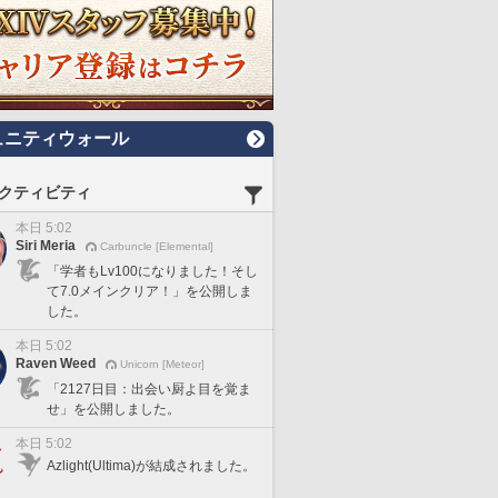
ュニティウォール
クティビティ
本日 5:02
Siri Meria
Carbuncle [Elemental]
「学者もLv100になりました！そし
て7.0メインクリア！」を公開しま
した。
本日 5:02
Raven Weed
Unicorn [Meteor]
「2127日目：出会い厨よ目を覚ま
せ」を公開しました。
本日 5:02
Azlight(Ultima)が結成されました。