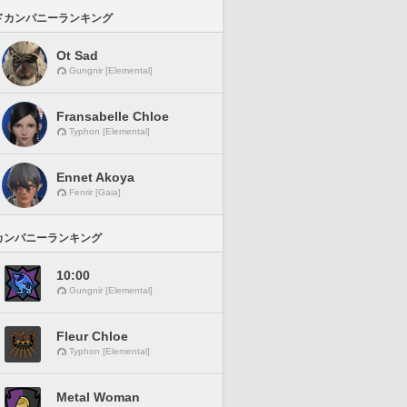
ドカンパニーランキング
Ot Sad
Gungnir [Elemental]
Fransabelle Chloe
Typhon [Elemental]
Ennet Akoya
Fenrir [Gaia]
カンパニーランキング
10:00
Gungnir [Elemental]
Fleur Chloe
Typhon [Elemental]
Metal Woman