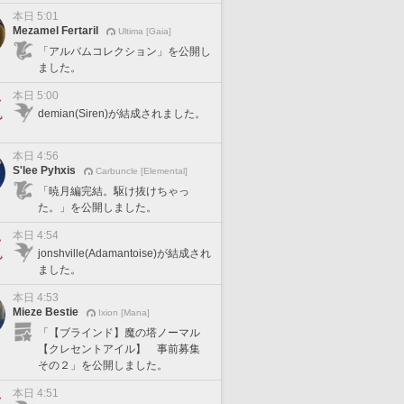
本日 5:01
Mezamel Fertaril
Ultima [Gaia]
「アルバムコレクション」を公開し
ました。
本日 5:00
demian(Siren)が結成されました。
本日 4:56
S'lee Pyhxis
Carbuncle [Elemental]
「暁月編完結。駆け抜けちゃっ
た。」を公開しました。
本日 4:54
jonshville(Adamantoise)が結成され
ました。
本日 4:53
Mieze Bestie
Ixion [Mana]
「【ブラインド】魔の塔ノーマル
【クレセントアイル】 事前募集
その２」を公開しました。
本日 4:51