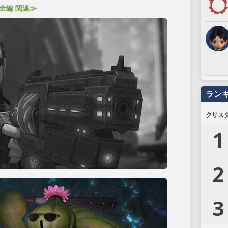
金編 関連≫
ラン
クリス
1
2
3