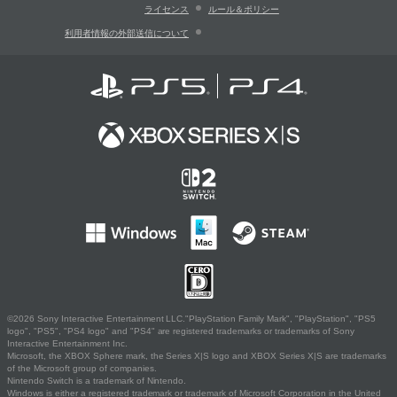
ライセンス
ルール＆ポリシー
利用者情報の外部送信について
©2026 Sony Interactive Entertainment LLC."PlayStation Family Mark", "PlayStation", "PS5
logo", "PS5", "PS4 logo" and "PS4" are registered trademarks or trademarks of Sony
Interactive Entertainment Inc.
Microsoft, the XBOX Sphere mark, the Series X|S logo and XBOX Series X|S are trademarks
of the Microsoft group of companies.
Nintendo Switch is a trademark of Nintendo.
Windows is either a registered trademark or trademark of Microsoft Corporation in the United