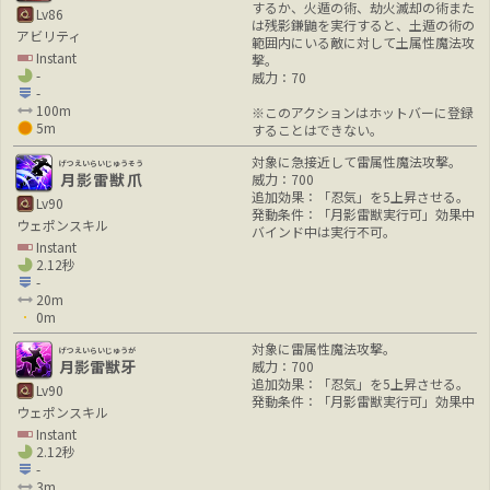
するか、火遁の術、劫火滅却の術また
Lv86
は残影鎌鼬を実行すると、土遁の術の
アビリティ
範囲内にいる敵に対して土属性魔法攻
Instant
撃。
-
威力：70
-
100m
※このアクションはホットバーに登録
5m
することはできない。
対象に急接近して雷属性魔法攻撃。
げつえいらいじゅうそう
月影雷獣爪
威力：700
追加効果：「忍気」を5上昇させる。
Lv90
発動条件：「月影雷獣実行可」効果中
ウェポンスキル
バインド中は実行不可。
Instant
2.12秒
-
20m
0m
対象に雷属性魔法攻撃。
げつえいらいじゅうが
月影雷獣牙
威力：700
追加効果：「忍気」を5上昇させる。
Lv90
発動条件：「月影雷獣実行可」効果中
ウェポンスキル
Instant
2.12秒
-
3m