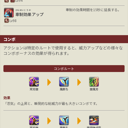
Lv94
牽制の効果時間を15秒に延長する。
けんせい
こうか
牽制
効果
アップ
Lv98
コンボ
アクションは特定のルートで使用すると、威力アップなどの様々な
コンボボーナスの効果が得られます。
コンボルート
双刃旋
風断ち
旋風刃
効果
「忍気」の上昇と、瞬発的な総威力が最も大きいコンボです。
双刃旋
風断ち
強甲破点突