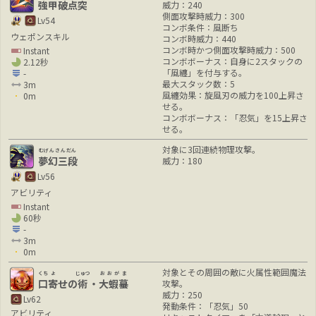
強甲破点突
威力：240
側面攻撃時威力：300
Lv54
コンボ条件：風断ち
ウェポンスキル
コンボ時威力：440
コンボ時かつ側面攻撃時威力：500
Instant
コンボボーナス：自身に2スタックの
2.12秒
「風纏」を付与する。
-
最大スタック数：5
3m
風纏効果：旋風刃の威力を100上昇さ
0m
せる。
コンボボーナス：「忍気」を15上昇さ
せる。
対象に3回連続物理攻撃。
むげんさんだん
夢幻三段
威力：180
Lv56
アビリティ
Instant
60秒
-
3m
0m
対象とその周囲の敵に火属性範囲魔法
くち
よ
じゅつ
おおがま
口
寄
せの
術
・
大蝦蟇
攻撃。
威力：250
Lv62
発動条件：「忍気」50
アビリティ