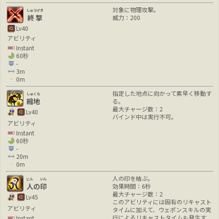
対象に物理攻撃。
しゅうげき
終撃
威力：200
Lv40
アビリティ
Instant
60秒
-
3m
0m
指定した地点に向かって素早く移動す
しゅくち
縮地
る。
最大チャージ数：2
Lv40
バインド中は実行不可。
アビリティ
Instant
60秒
-
20m
0m
人の印を結ぶ。
じん
いん
人
の
印
効果時間：6秒
最大チャージ数：2
Lv45
このアビリティには固有のリキャスト
アビリティ
タイムに加えて、ウェポンスキルの実
行によるリキャストタイムも発生す
Instant