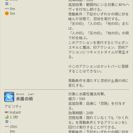
-
追加効果：範囲内にいる対象に40％ヘ
0m
ヴィを付与し続ける。
5m
発動条件：下記のいずれかの順に印を
結んだ状態で、忍術を実行する。
「天の印」「人の印」「地の印」また
は、
「人の印」「天の印」「地の印」の順
で印を結ぶ。
このアクションを実行するとウェポン
スキルと魔法、印アクション、忍術ア
クションにリキャストタイムが発生す
る。
※このアクションはホットバーに登録
することはできない。
発動条件を満たすと忍術が土遁の術に
変化する。
対象に水属性魔法攻撃。
すいとん
じゅつ
水遁
の
術
威力：580
追加効果：自身に「忍隠」を付与す
アビリティ
る。
Instant
効果時間：20秒
1.5秒
忍隠効果：隠れていなくても「かくれ
-
る」を発動条件とするアクションを1
20m
回だけ実行することができる。
0m
発動条件：下記のいずれかの順に印を