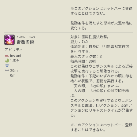
※このアクションはホットバーに登録
することはできない。
発動条件を満たすと忍術が火遁の術に
変化する。
対象に雷属性魔法攻撃。
らいとん
じゅつ
雷遁
の
術
威力：740
追加効果：自身に「月影雷獣実行可」
アビリティ
を付与する。
Instant
最大スタック数：3
1.5秒
効果時間：30秒
-
この効果はウェポンスキルによる近接
20m
攻撃を実行すると解除される。
0m
発動条件：下記のいずれかの順に印を
結んだ状態で、忍術を実行する。
「天の印」「地の印」または、
「人の印」「地の印」の順で印を結
ぶ。
このアクションを実行するとウェポン
スキルと魔法、印アクション、忍術ア
クションにリキャストタイムが発生す
る。
※このアクションはホットバーに登録
することはできない。