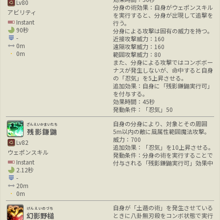
Lv80
分身の術効果：自身がウェポンスキル
アビリティ
を実行すると、分身が出現して追撃を
Instant
行う。
90秒
分身による攻撃は固有の威力を持つ。
-
近接攻撃威力：160
0m
遠隔攻撃威力：160
0m
範囲攻撃威力：80
また、分身による攻撃ではコンボボー
ナスが発生しないが、命中すると自身
の「忍気」を5上昇させる。
追加効果：自身に「残影鎌鼬実行可」
を付与する。
効果時間：45秒
発動条件：「忍気」50
自身の分身により、対象とその周囲
ざんえいかまいたち
残影鎌鼬
5m以内の敵に風属性範囲魔法攻撃。
威力：700
Lv82
追加効果：「忍気」を10上昇させる。
ウェポンスキル
発動条件：分身の術を実行することで
Instant
付与される「残影鎌鼬実行可」効果中
2.12秒
-
20m
0m
自身が「土遁の術」を発生させている
げんえいのづち
幻影野槌
ときに八卦無刃殺をコンボ状態で実行