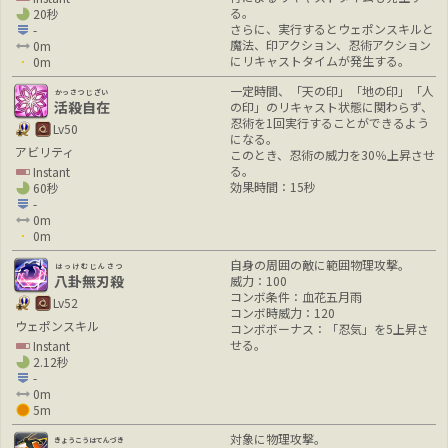
る。
20秒
さらに、実行するとウェポンスキルと
-
魔法、印アクション、忍術アクション
0m
にリキャストタイムが発生する。
0m
一定時間、「天の印」「地の印」「人
かっさつじざい
活殺自在
の印」のリキャスト状態に関わらず、
忍術を1回実行することができるよう
Lv50
になる。
アビリティ
このとき、忍術の威力を30％上昇させ
る。
Instant
効果時間：15秒
60秒
-
0m
0m
自身の周囲の敵に範囲物理攻撃。
はっけむじんさつ
八卦無刃殺
威力：100
コンボ条件：血花五月雨
Lv52
コンボ時威力：120
ウェポンスキル
コンボボーナス：「忍気」を5上昇さ
せる。
Instant
2.12秒
-
0m
5m
対象に物理攻撃。
きょうこうはてんづき