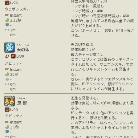
背面攻撃時威力：280
Lv26
コンボ条件：風断ち
ウェポンスキル
コンボ時威力：400
Instant
コンボ時かつ背面攻撃時威力：460
2.12秒
風纏が付与されている場合は全ての威
-
力が100上昇する。
3m
コンボボーナス：「忍気」を15上昇さ
0m
せる。
天の印を結ぶ。
てん
いん
天
の
印
効果時間：6秒
最大チャージ数：2
Lv30
このアビリティには固有のリキャスト
アビリティ
タイムに加えて、ウェポンスキルの実
行によるリキャストタイムも発生す
Instant
る。
20秒
さらに、実行するとウェポンスキルと
-
魔法、印アクション、忍術アクション
0m
にリキャストタイムが発生する。
0m
忍術を発動する。
にんじゅつ
忍術
効果は直前に結んだ印の順番により異
なる。
Lv30
印ステータス中に他のアクションを実
アビリティ
行すると、忍術を失敗する。
Instant
このアビリティにはウェポンスキルの
1.5秒
実行によるリキャストタイムも発生す
-
る。
0m
さらに、実行するとウェポンスキルと