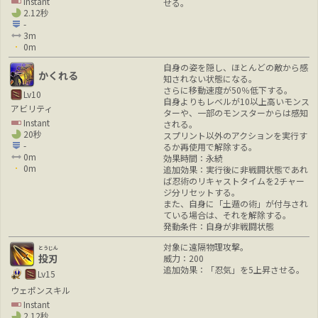
Instant
せる。
2.12秒
-
3m
0m
自身の姿を隠し、ほとんどの敵から感
かくれる
知されない状態になる。
さらに移動速度が50％低下する。
Lv10
自身よりもレベルが10以上高いモンス
アビリティ
ターや、一部のモンスターからは感知
Instant
される。
20秒
スプリント以外のアクションを実行す
-
るか再使用で解除する。
0m
効果時間：永続
0m
追加効果：実行後に非戦闘状態であれ
ば忍術のリキャストタイムを2チャー
ジ分リセットする。
また、自身に「土遁の術」が付与され
ている場合は、それを解除する。
発動条件：自身が非戦闘状態
対象に遠隔物理攻撃。
とうじん
投刃
威力：200
追加効果：「忍気」を5上昇させる。
Lv15
ウェポンスキル
Instant
2.12秒