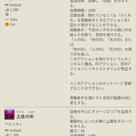
追加効果：自身に「忍隠」を付与す
Instant
る。
1.5秒
効果時間：20秒
-
忍隠効果：隠れていなくても「かくれ
20m
る」を発動条件とするアクションを1
5m
回だけ実行することができる。
発動条件：下記のいずれかの順に印を
結んだ状態で、忍術を実行する。
「人の印」「地の印」「天の印」また
は、
「地の印」「人の印」「天の印」の順
で印を結ぶ。
このアクションを実行するとウェポン
スキルと魔法、印アクション、忍術ア
クションにリキャストタイムが発生す
る。
※このアクションはホットバーに登録
することはできない。
発動条件を満たすと忍術が風遁の術に
変化する。
自身を中心にダメージエリアを生成す
どとん
じゅつ
土遁
の
術
る。
範囲内に入った対象に土属性ダメージ
アビリティ
を与える。
Instant
威力：80
1.5秒
効果時間：18秒