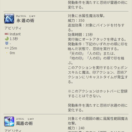
発動条件を満たすと忍術が雷遁の術に
変化する。
対象に氷属性魔法攻撃。
ひょうとん
じゅつ
氷遁
の
術
威力：350
追加効果：対象にバインドを付与す
アビリティ
る。
Instant
効果時間：15秒
1.5秒
実行後にオートアタックを停止する。
-
発動条件：下記のいずれかの順に印を
25m
結んだ状態で、忍術を実行する。
0m
「天の印」「人の印」または、
「地の印」「人の印」の順で印を結
ぶ。
このアクションを実行するとウェポン
スキルと魔法、印アクション、忍術ア
クションにリキャストタイムが発生す
る。
※このアクションはホットバーに登録
することはできない。
発動条件を満たすと忍術が氷遁の術に
変化する。
対象とその周囲の敵に風属性範囲魔法
ふうとん
じゅつ
風遁
の
術
攻撃。
威力：240
アビリティ