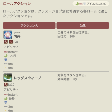
ロールアクション
ロールアクションは、クラス・ジョブ別に修得する各ロールに適し
たアクションです。
アクション名
効果
自身のＨＰを回復する。
ないたん
内丹
回復力：800
Lv8
アビリティ
Instant
120秒
-
0m
0m
対象をスタンさせる。
レッグスウィープ
効果時間：3秒
Lv10
アビリティ
Instant
40秒
-
3m
0m