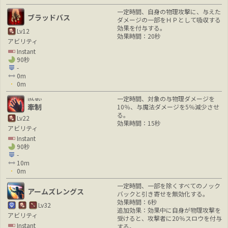
一定時間、自身の物理攻撃に、与えた
ブラッドバス
ダメージの一部をＨＰとして吸収する
効果を付与する。
Lv12
効果時間：20秒
アビリティ
Instant
90秒
-
0m
0m
一定時間、対象の与物理ダメージを
けんせい
牽制
10％、与魔法ダメージを5％減少させ
る。
Lv22
効果時間：15秒
アビリティ
Instant
90秒
-
10m
0m
一定時間、一部を除くすべてのノック
アームズレングス
バックと引き寄せを無効化する。
効果時間：6秒
Lv32
追加効果：効果中に自身が物理攻撃を
アビリティ
受けると、攻撃者に20％スロウを付与
Instant
する。