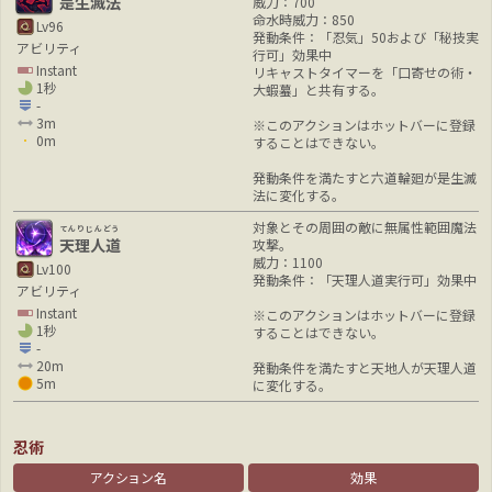
是生滅法
威力：700
命水時威力：850
Lv96
発動条件：「忍気」50および「秘技実
アビリティ
行可」効果中
Instant
リキャストタイマーを「口寄せの術・
1秒
大蝦蟇」と共有する。
-
3m
※このアクションはホットバーに登録
0m
することはできない。
発動条件を満たすと六道輪廻が是生滅
法に変化する。
対象とその周囲の敵に無属性範囲魔法
てんりじんどう
天理人道
攻撃。
威力：1100
Lv100
発動条件：「天理人道実行可」効果中
アビリティ
Instant
※このアクションはホットバーに登録
1秒
することはできない。
-
20m
発動条件を満たすと天地人が天理人道
5m
に変化する。
忍術
アクション名
効果