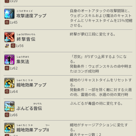
Lv20
自身のオートアタックの攻撃間隔と、
こうげきそくど
攻撃速度
アップ
ウェポンスキルおよび魔法のキャスト
タイムとリキャストタイムを15％短縮
Lv45
させる。
終撃が夢幻三段に変化する。
しゅうげきかいでん
終撃皆伝
Lv56
「忍気」が5ずつ上昇するようにな
しゅうきほう
集気法
る。
発動条件：ウェポンスキルの命中時ま
Lv62
たはコンボ成功時
縮地のリキャストタイムをリセットす
しゅくち
こうか
縮地
効果
アップ
る。
発動条件：一部を除く敵に対する火遁
Lv64
の術、雷遁の術、氷遁の術の実行時
ぶんどるが毒盛の術に変化する。
かいでん
ぶんどる
皆伝
Lv66
縮地がチャージアクションに変化す
しゅくち
こうか
つー
縮地
効果
アップ
II
る。
最大チャージ数：2