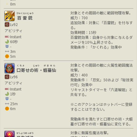
0m
対象とその周囲の敵に範囲物理攻撃。
ひゃくらいじゅう
百雷銃
威力：700
追加効果：対象に「百雷銃」を付与す
Lv92
る。
アビリティ
効果時間：15秒
Instant
百雷銃効果：自身から対象に与えるダ
60秒
メージを10％上昇させる。
-
発動条件：「かくれる」効果中
3m
5m
対象とその周囲の敵に火属性範囲魔法
くちよ
じゅつ
がません
口寄
せの
術
・
蝦蟇仙
攻撃。
威力：400
Lv96
発動条件：「忍気」50および「秘技実
アビリティ
行可」効果中
Instant
リキャストタイマーを「六道輪廻」と
1秒
共有する。
-
25m
※このアクションはホットバーに登録
6m
することはできない。
発動条件を満たすと口寄せの術・大蝦
蟇が口寄せの術・蝦蟇仙に変化する。
対象に無属性魔法攻撃。
ぜしょうめっぽう