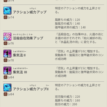
Lv74
特定のアクションの威力を上昇させ
いりょく
アクション
威力
アップ
る。
Lv74
風断ちの威力：120
旋風刃の威力：140
強甲破点突の威力：140
「活殺自在」の効果中は、火遁の術と
かっさつじざい
こうか
活殺自在
効果
アップ
氷遁の術がそれぞれ「劫火滅却の術」
と「氷晶乱流の術」に変化する。
Lv76
「忍気」の上昇量が10に増加する。
しゅうきほう
つー
集気法
II
発動条件：旋風刃と強甲破点突のコン
ボ成功時
Lv78
「忍気」の上昇量が15に増加する。
しゅうきほう
すりー
集気法
III
発動条件：旋風刃と強甲破点突のコン
ボ成功時
Lv84
特定のアクションの威力を上昇させ
いりょく
つー
アクション
威力
アップ
II
る。
Lv84
双刃旋の威力：220
風断ちの威力：160
投刃の威力：200