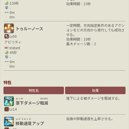
120秒
効果時間：15秒
-
0m
0m
一定時間、方向指定条件のあるアクシ
トゥルーノース
ョンをどの方向から実行しても成功さ
せる。
Lv50
効果時間：10秒
アビリティ
最大チャージ数：2
Instant
45秒
-
0m
0m
特性
特性名
効果
落下による被ダメージを軽減する。
らっか
けいげん
落下
ダメージ
軽減
Lv14
自身の移動速度を上昇させる。
いどうそくど
移動速度
アップ