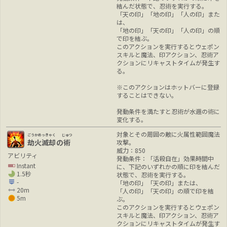
結んだ状態で、忍術を実行する。
「天の印」「地の印」「人の印」また
は、
「地の印」「天の印」「人の印」の順
で印を結ぶ。
このアクションを実行するとウェポン
スキルと魔法、印アクション、忍術ア
クションにリキャストタイムが発生す
る。
※このアクションはホットバーに登録
することはできない。
発動条件を満たすと忍術が水遁の術に
変化する。
対象とその周囲の敵に火属性範囲魔法
ごうかめっきゃく
じゅつ
劫火滅却
の
術
攻撃。
威力：850
アビリティ
発動条件：「活殺自在」効果時間中
Instant
に、下記のいずれかの順に印を結んだ
1.5秒
状態で、忍術を実行する。
-
「地の印」「天の印」または、
20m
「人の印」「天の印」の順で印を結
5m
ぶ。
このアクションを実行するとウェポン
スキルと魔法、印アクション、忍術ア
クションにリキャストタイムが発生す