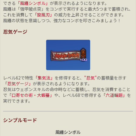
できる
「風纏シンボル」
が表示されるようになります。
風纏は「強甲破点突」をコンボで実行すると最大5つまで蓄積され、
これを消費して
「旋風刃」
の威力を上昇させることができます。
風纏の状態を意識しつつ、強力なコンボを叩きこみましょう！
忍気ゲージ
レベル62で特性
「集気法」
を修得すると、
"忍気"
の蓄積量を示す
「忍気ゲージ」
が表示されるようになります。
忍気はウェポンスキルの命中時などに蓄積し、忍気を消費すること
で
「口寄せの術・大蝦蟇」
や、レベル68で修得する
「六道輪廻」
を
実行できます。
シンプルモード
風纏シンボル