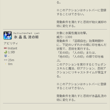
る。
※このアクションはホットバーに登録
することはできない。
発動条件を満たすと忍術が劫火滅却の
術に変化する。
対象に氷属性魔法攻撃。
ひょうしょうらんりゅう
じゅつ
氷晶乱流
の
術
威力：1300
発動条件：「活殺自在」効果時間中
アビリティ
に、下記のいずれかの順に印を結んだ
Instant
状態で、忍術を実行する。
1.5秒
「天の印」「人の印」または、
-
「地の印」「人の印」の順で印を結
25m
ぶ。
0m
このアクションを実行するとウェポン
スキルと魔法、印アクション、忍術ア
クションにリキャストタイムが発生す
る。
※このアクションはホットバーに登録
することはできない。
発動条件を満たすと忍術が氷晶乱流の
術に変化する。