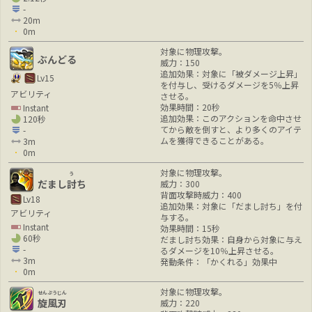
-
20m
0m
対象に物理攻撃。
ぶんどる
威力：150
追加効果：対象に「被ダメージ上昇」
Lv15
を付与し、受けるダメージを5％上昇
アビリティ
させる。
効果時間：20秒
Instant
追加効果：このアクションを命中させ
120秒
てから敵を倒すと、より多くのアイテ
-
ムを獲得できることがある。
3m
0m
対象に物理攻撃。
う
だまし
討
ち
威力：300
背面攻撃時威力：400
Lv18
追加効果：対象に「だまし討ち」を付
アビリティ
与する。
Instant
効果時間：15秒
60秒
だまし討ち効果：自身から対象に与え
-
るダメージを10％上昇させる。
3m
発動条件：「かくれる」効果中
0m
対象に物理攻撃。
せんぷうじん
旋風刃
威力：220