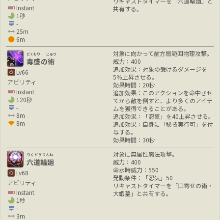
リキャストタイマーを「六道輪廻」と
Instant
共有する。
1秒
-
25m
6m
対象に向かって前方扇範囲物理攻撃。
どくもり
じゅつ
毒盛
の
術
威力：400
追加効果：対象の受けるダメージを
Lv66
5％上昇させる。
アビリティ
効果時間：20秒
Instant
追加効果：このアクションを命中させ
120秒
てから敵を倒すと、より多くのアイテ
-
ムを獲得できることがある。
8m
追加効果：「忍気」を40上昇させる。
8m
追加効果：自身に「秘技実行可」を付
与する。
効果時間：30秒
対象に無属性魔法攻撃。
りくどうりんね
六道輪廻
威力：400
命水時威力：550
Lv68
発動条件：「忍気」50
アビリティ
リキャストタイマーを「口寄せの術・
Instant
大蝦蟇」と共有する。
1秒
-
3m