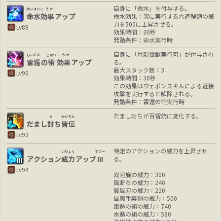
自身に「命水」を付与する。
めいすい
こうか
命水
効果
アップ
命水効果：次に実行する六道輪廻の威
力を500に上昇させる。
Lv88
効果時間：30秒
発動条件：命水実行時
自身に「月影雷獣実行可」が付与され
らいとん
じゅつ
こうか
雷遁
の
術
効果
アップ
る。
最大スタック数：3
Lv90
効果時間：30秒
この効果はウェポンスキルによる近接
攻撃を実行すると解除される。
発動条件：雷遁の術実行時
だまし討ちが百雷銃に変化する。
う
かいでん
だまし
討
ち
皆伝
Lv92
特定のアクションの威力を上昇させ
いりょく
すりー
アクション
威力
アップ
III
る。
Lv94
双刃旋の威力：300
風断ちの威力：240
旋風刃の威力：220
風魔手裏剣の威力：500
雷遁の術の威力：740
水遁の術の威力：580