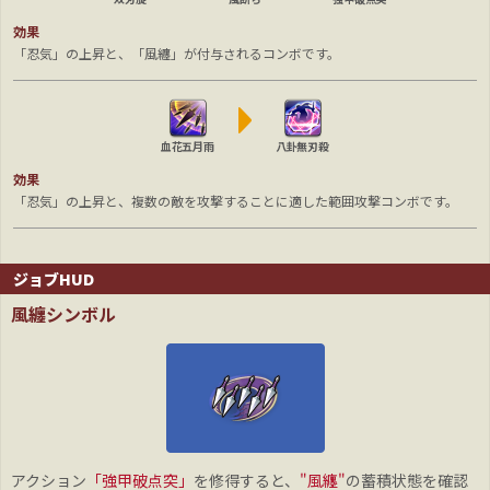
効果
「忍気」の上昇と、「風纏」が付与されるコンボです。
血花五月雨
八卦無刃殺
効果
「忍気」の上昇と、複数の敵を攻撃することに適した範囲攻撃コンボです。
ジョブHUD
風纏シンボル
アクション
「強甲破点突」
を修得すると、
"風纏"
の蓄積状態を確認