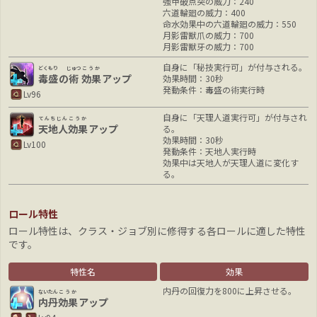
強甲破点突の威力：240
六道輪廻の威力：400
命水効果中の六道輪廻の威力：550
月影雷獣爪の威力：700
月影雷獣牙の威力：700
自身に「秘技実行可」が付与される。
どくもり
じゅつ
こうか
毒盛
の
術
効果
アップ
効果時間：30秒
発動条件：毒盛の術実行時
Lv96
自身に「天理人道実行可」が付与され
てんちじん
こうか
天地人
効果
アップ
る。
効果時間：30秒
Lv100
発動条件：天地人実行時
効果中は天地人が天理人道に変化す
る。
ロール特性
ロール特性は、クラス・ジョブ別に修得する各ロールに適した特性
です。
特性名
効果
内丹の回復力を800に上昇させる。
ないたん
こうか
内丹
効果
アップ