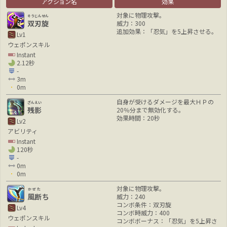
アクション名
効果
対象に物理攻撃。
そうじんせん
双刃旋
威力：300
追加効果：「忍気」を5上昇させる。
Lv1
ウェポンスキル
Instant
2.12秒
-
3m
0m
自身が受けるダメージを最大ＨＰの
ざんえい
残影
20％分まで無効化する。
効果時間：20秒
Lv2
アビリティ
Instant
120秒
-
0m
0m
対象に物理攻撃。
かぜた
風断
ち
威力：240
コンボ条件：双刃旋
Lv4
コンボ時威力：400
ウェポンスキル
コンボボーナス：「忍気」を5上昇さ