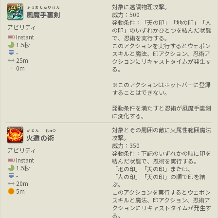
対象に遠隔物理攻撃。
ふうましゅりけん
風魔手裏剣
威力：500
発動条件：「天の印」「地の印」「人
アビリティ
の印」のいずれかひとつを結んだ状態
Instant
で、忍術を実行する。
1.5秒
このアクションを実行するとウェポン
-
スキルと魔法、印アクション、忍術ア
25m
クションにリキャストタイムが発生す
0m
る。
※このアクションはホットバーに登録
することはできない。
発動条件を満たすと忍術が風魔手裏剣
に変化する。
対象とその周囲の敵に火属性範囲魔法
かとん
じゅつ
火遁
の
術
攻撃。
威力：350
アビリティ
発動条件：下記のいずれかの順に印を
Instant
結んだ状態で、忍術を実行する。
1.5秒
「地の印」「天の印」または、
-
「人の印」「天の印」の順で印を結
20m
ぶ。
5m
このアクションを実行するとウェポン
スキルと魔法、印アクション、忍術ア
クションにリキャストタイムが発生す
る。