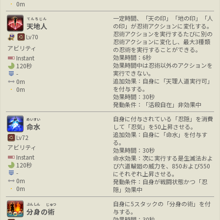
0m
一定時間、「天の印」「地の印」「人
てんちじん
天地人
の印」が忍術アクションに変化する。
忍術アクションを実行するたびに別の
Lv70
忍術アクションに変化し、最大3種類
アビリティ
の忍術を実行することができる。
効果時間：6秒
Instant
効果時間中は忍術以外のアクションを
120秒
実行できない。
-
追加効果：自身に「天理人道実行可」
0m
を付与する。
0m
効果時間：30秒
発動条件：「活殺自在」非効果中
自身に付与されている「忍隠」を消費
めいすい
命水
して「忍気」を50上昇させる。
追加効果：自身に「命水」を付与す
Lv72
る。
アビリティ
効果時間：30秒
Instant
命水効果：次に実行する是生滅法およ
120秒
び六道輪廻の威力を、850および550
-
にそれぞれ上昇させる。
0m
発動条件：自身が戦闘状態かつ「忍
0m
隠」効果中
自身に5スタックの「分身の術」を付
ぶんしん
じゅつ
分身
の
術
与する。
効果時間：30秒