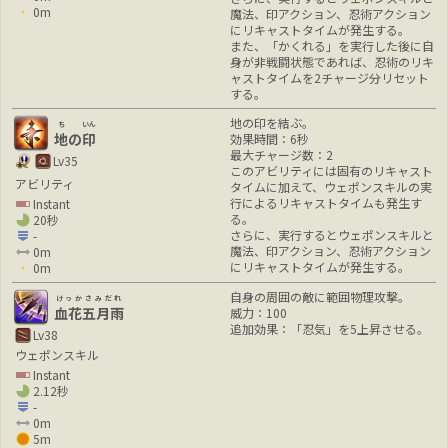
0m
魔法、印アクション、忍術アクション
にリキャストタイムが発生する。
また、「かくれる」を実行した後に自
身が非戦闘状態であれば、忍術のリキ
ャストタイムを2チャージ分リセット
する。
地の印を結ぶ。
ち
いん
地
の
印
効果時間：6秒
最大チャージ数：2
Lv35
このアビリティには固有のリキャスト
アビリティ
タイムに加えて、ウェポンスキルの実
行によるリキャストタイムも発生す
Instant
る。
20秒
さらに、実行するとウェポンスキルと
-
魔法、印アクション、忍術アクション
0m
にリキャストタイムが発生する。
0m
自身の周囲の敵に範囲物理攻撃。
けっかさみだれ
血花五月雨
威力：100
追加効果：「忍気」を5上昇させる。
Lv38
ウェポンスキル
Instant
2.12秒
-
0m
5m