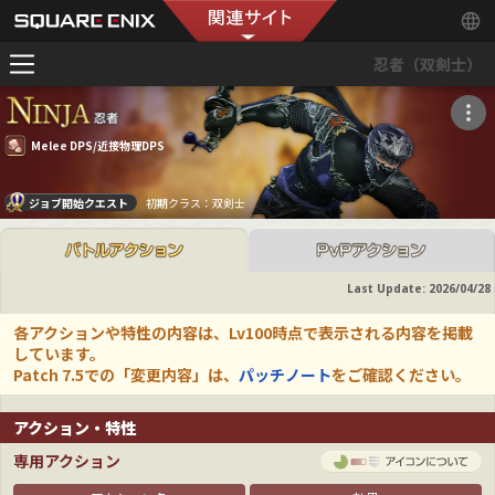
忍者（双剣士）
Melee DPS/近接物理DPS
ジョブ開始クエスト
初期クラス：双剣士
Last Update:
2026/04/28
各アクションや特性の内容は、Lv100時点で表示される内容を掲載
しています。
Patch 7.5での「変更内容」は、
パッチノート
をご確認ください。
アクション・特性
専用アクション