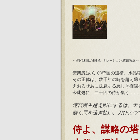
～♪時代劇風のBGM、ナレーション:玄田哲章♪～
安楽愚(あらぐ)帝国の遺構、水晶
その正体は、数千年の時を超え蘇
えおるぜあに跋扈する悪しき権謀
今此処に、二十四の侍が集う……
迷宮踏み越え眼にするは、天
蠢く悪を薙ぎ払い、刀ひとつ
侍よ、謀略の塔