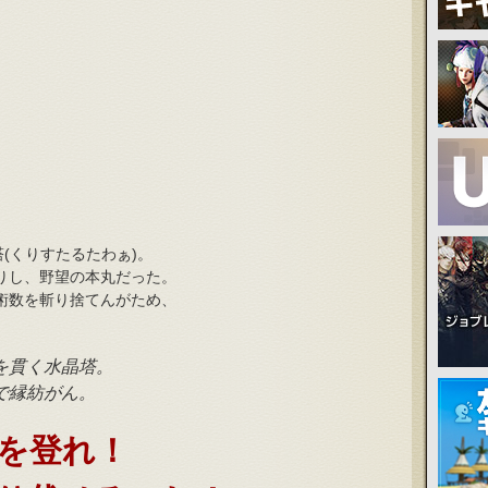
塔(くりすたるたわぁ)。
りし、野望の本丸だった。
術数を斬り捨てんがため、
。
を貫く水晶塔。
で縁紡がん。
を登れ！