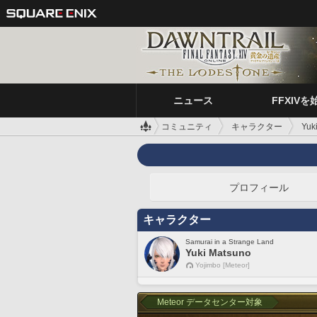
ニュース
FFXIVを
コミュニティ
キャラクター
Yuk
プロフィール
キャラクター
Samurai in a Strange Land
Yuki Matsuno
Yojimbo [Meteor]
Meteor データセンター対象