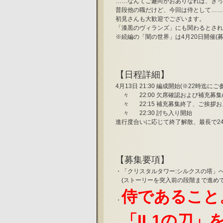
……なんてご趣向がおありなれば、きっ
普段他の職だけど、今回は侍として……
初見さんも大歓迎でございます。
「漆黒のヴィランズ」にも関わるとされ
※続編の「闇の世界」は4月20日開催(募
【日程詳細】
4月13日 21:30 編成開始(※22時迄に
 　々  　 22:00 欠席確認および補充募
 　々 　  22:15 補充募集終了、ご挨
 　々 　  22:30 討ち入り開始
進行度合いに応じて終了解散、最長で24
【募集要項】
・「クリスタルタワー:シルクスの塔」
　(ストーリーを突入前の段階まで進めて
侍であること
・
「IL1の刀