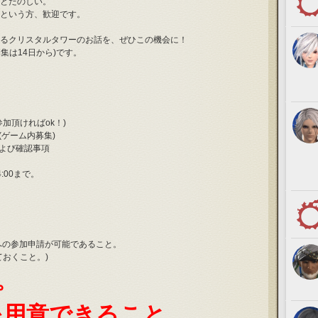
とたのしい。
という方、歓迎です。
るクリスタルタワーのお話を、ぜひこの機会に！
集は14日から)です。
ご参加頂ければok！)
集(ゲーム内募集)
拶および確認事項
:00まで。
への参加申請が可能であること。
おくこと。)
。
」を用意できること。