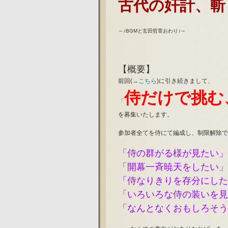
古代の奸計、斬
～♪BGMと玄田哲章おわり♪～
【概要】
前回(
→こちら
)に引き続きまして、
侍だけで挑む
「
を募集いたします。
参加者全てを侍にて編成し、制限解除で
「侍の群がる様が見たい」
「開幕一斉暁天をしたい」
「侍なりきりを存分にした
「いろいろな侍の装いを見
「なんとなくおもしろそう