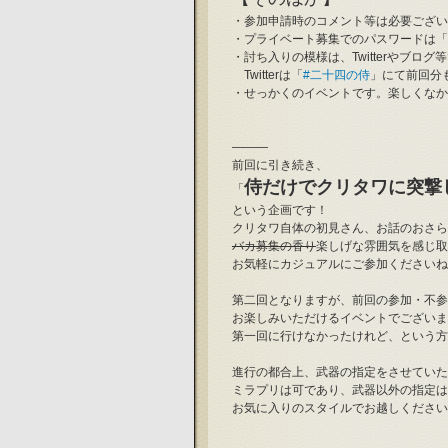
・参加申請時のコメント等は必要ござい
・プライベート募集でのパスワードは「0
・討ち入りの模様は、Twitterやブロ
　Twitterは「
#二十四の侍
」にて前回分
・せっかくのイベントです。楽しくなか
―――
前回に引き続き、
侍だけでクリタワに突撃
「
という企画です！
クリタワ自体の初見さん、お話のおさら
バカ募集の香り
楽しげな雰囲気を感じ取
お気軽にカジュアルにご参加くださいね
第二回となりますが、前回の参加・不参
お楽しみいただけるイベントでございま
第一回に行けなかったけれど、という方
進行の都合上、武器の指定をさせていた
ミラプリは可であり、武器以外の指定は
お気に入りのスタイルでお越しください