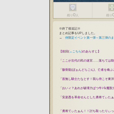
0
残り
人
残り
※終了後追記※
まとめ記事をUPしました。
→　
侍限定イベント第一弾～第三弾のま
【前回(
→こちら
)のあらすじ】
「ここが古代の民の迷宮……落ちては助
「骸骨龍(ぼぉんどらごん)、亡者を喚
「首無し騎士たなとす！我ら侍こそ東洋
「おいィ？あれが破壊力ばつ牛ﾝな魔獣
「安楽愚を革命せんとした勇将てぃたぁ
「勇将てぃたぁん！！討ち取ったりぃっ