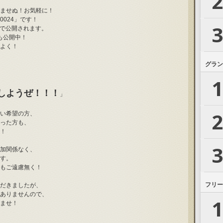
2
ませぬ！お気軽に！
024」です！
3
グ等で公開されます。
も公開中！
よく！
グラン
1
しようぜ！！！
」
2
い希望の方、
った方も、
！
3
加関係なく、
す。
もご遠慮無く！
フリー
だきましたが、
ありませんので、
1
ませ！