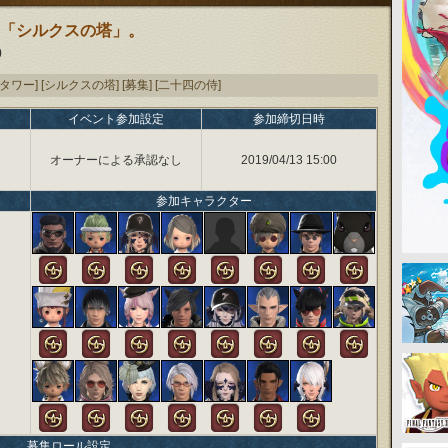
「シルクスの塔」。
0
タワー]
[シルクスの塔]
[募集]
[二十四の侍]
イベント参加設定
参加締切日時
オーナーによる承認なし
2019/04/13 15:00
参加キャラクター
募集ロール設定