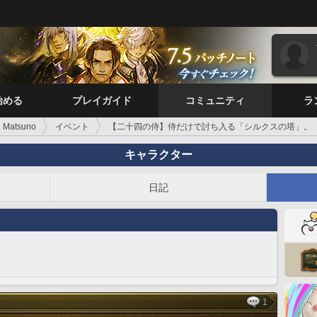
始める
プレイガイド
コミュニティ
ラ
i Matsuno
イベント
【二十四の侍】侍だけで討ち入る「シルクスの塔」。
キャラクター
日記
1