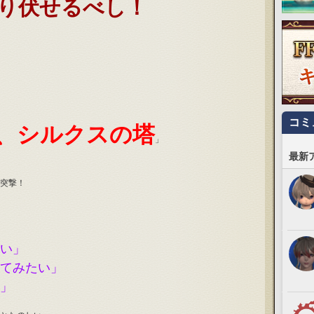
り伏せるべし！
コミ
、シルクスの塔
」
最新
突撃！
い」
てみたい」
」