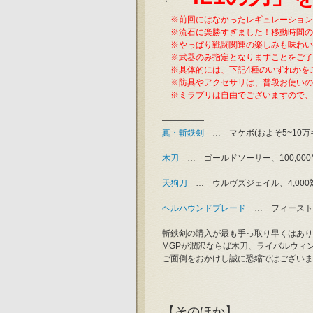
・
　※前回にはなかったレギュレーション
　※流石に楽勝すぎました！移動時間の
　※やっぱり戦闘関連の楽しみも味わい
　※
武器のみ指定
となりますことをご了
　※具体的には、下記4種のいずれかを
　※防具やアクセサリは、普段お使いの
　※ミラプリは自由でございますので、
―――――
真・斬鉄剣
　…　マケボ(およそ5~10万
木刀
　…　ゴールドソーサー、100,000
天狗刀
　…　ウルヴズジェイル、4,00
ヘルハウンドブレード
　…　フィースト
―――――
斬鉄剣の購入が最も手っ取り早くはあり
MGPが潤沢ならば木刀、ライバルウィ
ご面倒をおかけし誠に恐縮ではございま
【そのほか】