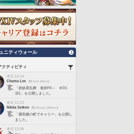
ュニティウォール
アクティビティ
本日 12:14
Chama Lox
Ixion [Mana]
「絶妖星乱舞 進捗P4～ ＠D1
済2」を公開しました。
本日 12:13
Nikita Seiken
Shinryu [Meteor]
「蜃気楼の町でキャリー」を公開し
ました。
本日 12:09