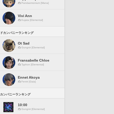
Pandaemonium [Mana]
Vivi Ann
Kujata [Elemental]
ドカンパニーランキング
Ot Sad
Gungnir [Elemental]
Fransabelle Chloe
Typhon [Elemental]
Ennet Akoya
Fenrir [Gaia]
カンパニーランキング
10:00
Gungnir [Elemental]