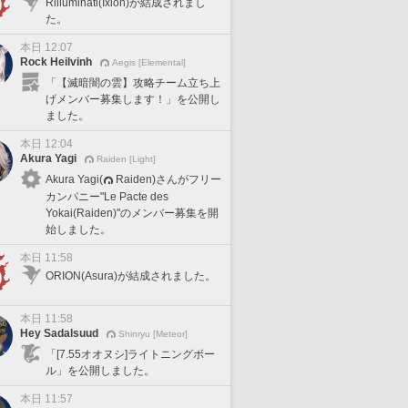
Rilluminati(Ixion)が結成されまし
た。
本日 12:07
Rock Heilvinh
Aegis [Elemental]
「【滅暗闇の雲】攻略チーム立ち上
げメンバー募集します！」を公開し
ました。
本日 12:04
Akura Yagi
Raiden [Light]
Akura Yagi(
Raiden)さんがフリー
カンパニー"Le Pacte des
Yokai(Raiden)"のメンバー募集を開
始しました。
本日 11:58
ORION(Asura)が結成されました。
本日 11:58
Hey Sadalsuud
Shinryu [Meteor]
「[7.55オオヌシ]ライトニングボー
ル」を公開しました。
本日 11:57