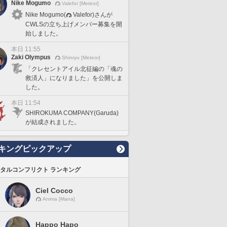
Nike Mogumo
Valefor [Meteor]
Nike Mogumo(
Valefor)さんが
CWLSの立ち上げメンバー募集を開
始しました。
本日 11:55
Zaki Olympus
Shinryu [Meteor]
「クレセントアイル北征編の「魂の
救済人」になりました」を公開しま
した。
本日 11:54
SHIROKUMA COMPANY(Garuda)
が結成されました。
キングピックアップ
タルコンフリクト ランキング
Ciel Cocco
Anima [Mana]
Happo Hapo