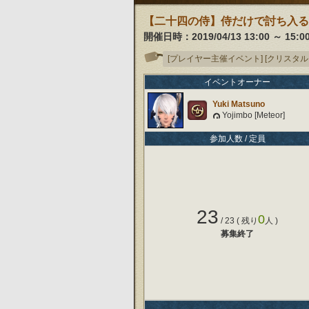
【二十四の侍】侍だけで討ち入る
開催日時：
2019/04/13 13:00
～
15:0
[プレイヤー主催イベント]
[クリスタル
イベントオーナー
Yuki Matsuno
Yojimbo [Meteor]
参加人数 / 定員
23
0
/
23
( 残り
人 )
募集終了