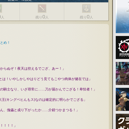
0
0
0
人
残り
人
残り
人
とめ！
からぬぞ！夜天は控えるでござ、あー！」
ぶとは！いやしかしやはりどう見てもこやつ肉体が健在では」
の騎士なり、いざ尋常に……刀が届かんでござる！卑怯者！」
大王(キングベヒんもス)なのは確定的に明らかでござる」
ん、傀儡と成り下がったか……介錯つかまつる！」
！！！！」