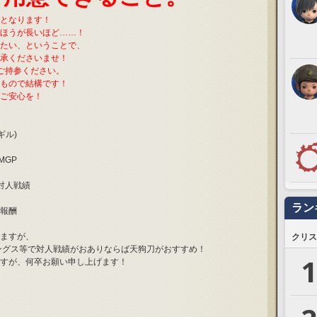
となります！
ほうが長いほど……！
たい、ということで、
承くださいませ！
ご持参ください。
もので結構です！
ご安心を！
ギル)
MGP
0対人戦績
ラン
報酬
ますが、
クリス
ングス等で対人戦績がおありならば天狗刀がおすすめ！
1
すが、何卒お願い申し上げます！