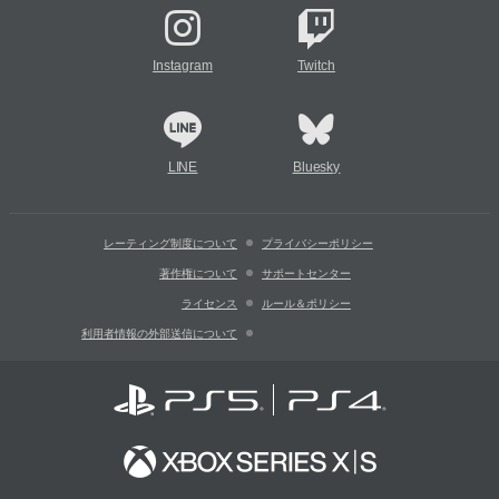
Instagram
Twitch
LINE
Bluesky
レーティング制度について
プライバシーポリシー
著作権について
サポートセンター
ライセンス
ルール＆ポリシー
利用者情報の外部送信について