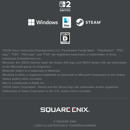
©2026 Sony Interactive Entertainment LLC."PlayStation Family Mark", "PlayStation", "PS5
logo", "PS5", "PS4 logo" and "PS4" are registered trademarks or trademarks of Sony
Interactive Entertainment Inc.
Microsoft, the XBOX Sphere mark, the Series X|S logo and XBOX Series X|S are trademarks
of the Microsoft group of companies.
Nintendo Switch is a trademark of Nintendo.
Windows is either a registered trademark or trademark of Microsoft Corporation in the United
States and/or other countries.
Mac is a trademark of Apple Inc.
©2026 Valve Corporation. Steam and the Steam logo are trademarks and/or registered
trademarks of Valve Corporation in the U.S. and/or other countries.
© SQUARE ENIX
LOGO ILLUSTRATION:© YOSHITAKA AMANO