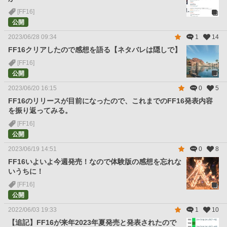
[FF16]
公開
2023/06/28 09:34
1
14
FF16クリアしたので感想を語る【ネタバレは隠しで】
[FF16]
公開
2023/06/20 16:15
0
5
FF16のリリースが目前になったので、これまでのFF16発表内容
を振り返ってみる。
[FF16]
公開
2023/06/19 14:51
0
8
FF16いよいよ今週発売！なので体験版の感想を忘れな
いうちに！
[FF16]
公開
2022/06/03 19:33
1
10
【追記】FF16が来年2023年夏発売と発表されたので