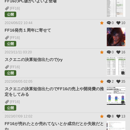
FF16のPC版がいよいよ登場
[FF16]
公開
2024/06/22 10:44
0
10
FF16発売１周年に寄せて
[FF16]
公開
2023/11/11 03:20
0
16
スクエニの決算短信出たので(ry
[FF16]
公開
2023/08/05 02:05
2
35
スクエニの決算短信出たのでFF16の売上や開発費の推
定をしてみる
[FF16]
公開
2023/07/09 12:02
8
13
FF16が売れたとか売れてないとか成功だとか失敗だと
か