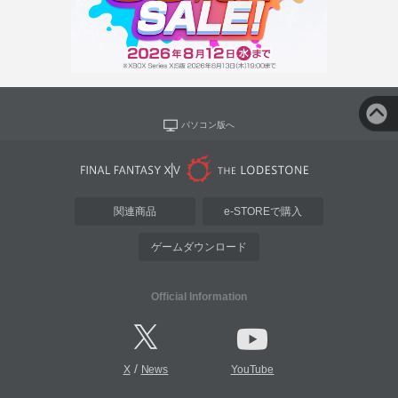
パソコン版へ
関連商品
e-STOREで購入
ゲームダウンロード
Official Information
/
X
News
YouTube