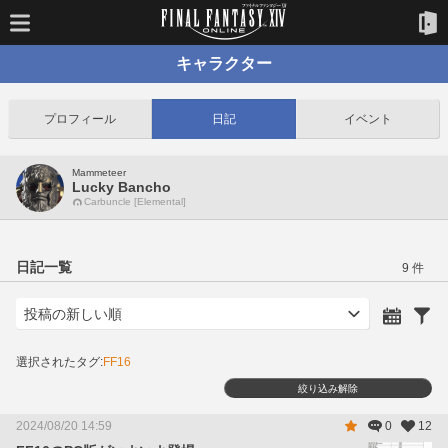
キャラクター
プロフィール
日記
イベント
Mammeteer
Lucky Bancho
Carbuncle [Elemental]
日記一覧
9 件
選択されたタグ:
FF16
絞り込み解除
2024/08/20 14:59
0
12