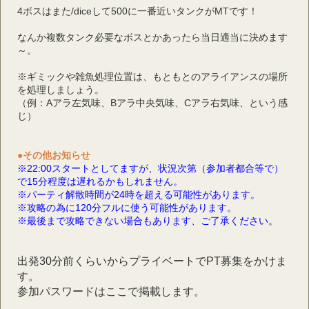
4ボスはまた/diceして500に一番近いタンクがMTです！
なんか複数タンク必要なボスとかあったら当日適当に決めます
～。
※ギミックや雑魚処理位置は、もともとのアライアンスの場所
を処理しましょう。
（例：Aアラ左気味、Bアラ中央気味、Cアラ右気味、という感
じ）
●その他お知らせ
※22:00スタートとしてますが、状況次第（参加者都合等で）
で15分程度は遅れるかもしれません。
※パーティ解散時間が24時を超える可能性があります。
※攻略の為に120分フルに使う可能性があります。
※最後まで攻略できない場合もあります、ご了承ください。
出発30分前くらいからプライベートでPT募集をかけま
す。
参加パスワードはここで掲載します。