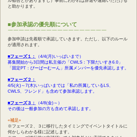
ル都合とかありますし）事前にわかれば辞退や連絡いただける
と助かります。
■参加承認の優先順について
￣￣￣￣￣￣￣￣￣￣￣￣￣￣￣￣￣￣
参加申請は先着順で承認していきます。ただし、以下のルール
が適用されます。
■フェーズ１：
（4/4(月)いっぱいまで）
募集開始から3日間は私主催の「CWLS：下限だいすき6.0」
「固定PT：びーばーむーん」所属メンバーを優先承認します。
■フェーズ２：
4/5(火)～7(木)いっぱいまでは「私の所属しているLS、
CWLS、フレンド」も含めて参加承認します。
■フェーズ３：
（4/8(金)～）
その後は一般参加の方も含めて承認します。
«補足»
※フェーズ２、３に移行したタイミングでイベントタイトルに
何かしらわかる様に記述します。