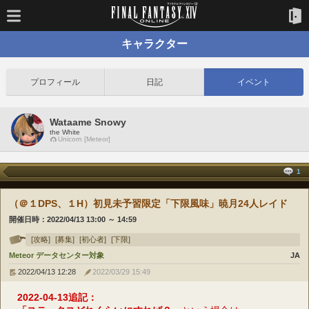
キャラクター
プロフィール
日記
イベント
Wataame Snowy
the White
Unicorn [Meteor]
1
（＠１DPS、１H）初見未予習限定「下限風味」暁月24人レイド
開催日時：
2022/04/13 13:00
～
14:59
[攻略]
[募集]
[初心者]
[下限]
Meteor データセンター対象
JA
2022/04/13 12:28
2022/03/29 15:49
2022-04-13追記：