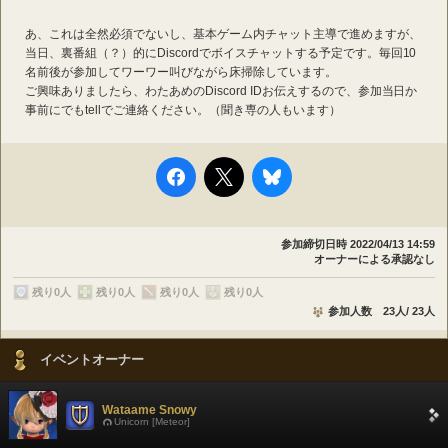
あ、これは全然必須でないし、基本ゲーム内チャット主導で進めますが、
当日、裏番組（？）的にDiscordでボイスチャットする予定です。毎回10
名前後が参加してワーワー叫びながら床掃除しています。
ご興味ありましたら、わたあめのDiscord IDお伝えするので、参加当日か
事前にでもtellでご連絡ください。（聞き専の人もいます）
参加締切日時
2022/04/13 14:59
オーナーによる承認なし
残り0人
残り0人
残り0人
残り0人
参加人数 23人/ 23人
イベントオーナー
Wataame Snowy
Unicorn [Meteor]