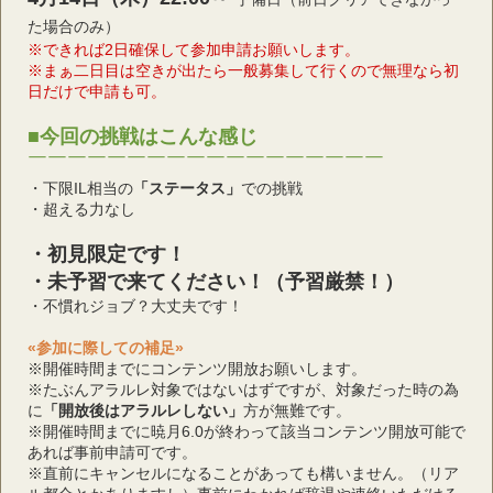
た場合のみ）
※できれば2日確保して参加申請お願いします。
※まぁ二日目は空きが出たら一般募集して行くので無理なら初
日だけで申請も可。
■今回の挑戦はこんな感じ
￣￣￣￣￣￣￣￣￣￣￣￣￣￣￣￣￣￣
・下限IL相当の
「ステータス」
での挑戦
・超える力なし
・初見限定です！
・未予習で来てください！（予習厳禁！）
・不慣れジョブ？大丈夫です！
«参加に際しての補足»
※開催時間までにコンテンツ開放お願いします。
※たぶんアラルレ対象ではないはずですが、対象だった時の為
に
「開放後はアラルレしない」
方が無難です。
※開催時間までに暁月6.0が終わって該当コンテンツ開放可能で
あれば事前申請可です。
※直前にキャンセルになることがあっても構いません。（リア