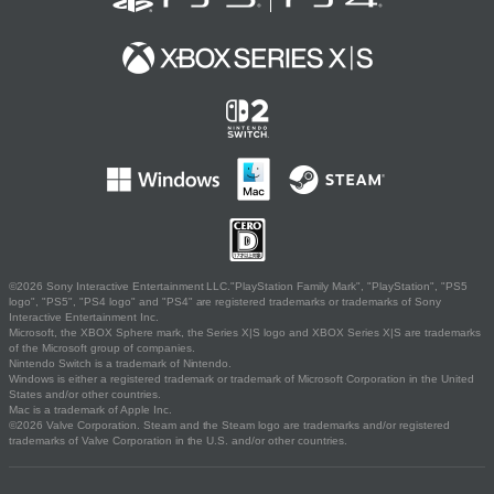
©2026 Sony Interactive Entertainment LLC."PlayStation Family Mark", "PlayStation", "PS5
logo", "PS5", "PS4 logo" and "PS4" are registered trademarks or trademarks of Sony
Interactive Entertainment Inc.
Microsoft, the XBOX Sphere mark, the Series X|S logo and XBOX Series X|S are trademarks
of the Microsoft group of companies.
Nintendo Switch is a trademark of Nintendo.
Windows is either a registered trademark or trademark of Microsoft Corporation in the United
States and/or other countries.
Mac is a trademark of Apple Inc.
©2026 Valve Corporation. Steam and the Steam logo are trademarks and/or registered
trademarks of Valve Corporation in the U.S. and/or other countries.