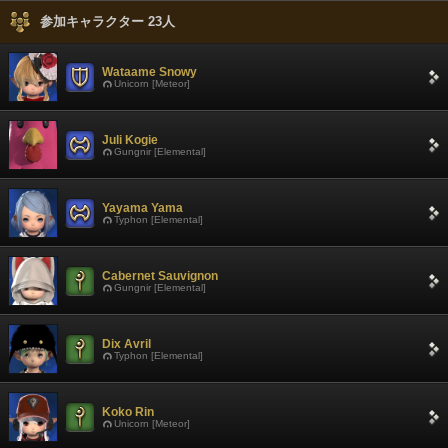
参加キャラクター 23人
Wataame Snowy
Unicorn [Meteor]
Juli Kogie
Gungnir [Elemental]
Yayama Yama
Typhon [Elemental]
Cabernet Sauvignon
Gungnir [Elemental]
Dix Avril
Typhon [Elemental]
Koko Rin
Unicorn [Meteor]