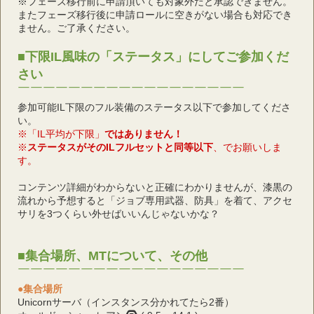
※フェーズ移行前に申請頂いても対象外だと承認できません。
またフェーズ移行後に申請ロールに空きがない場合も対応でき
ません。ご了承ください。
■下限IL風味の「ステータス」にしてご参加くだ
さい
￣￣￣￣￣￣￣￣￣￣￣￣￣￣￣￣￣￣
参加可能IL下限のフル装備のステータス以下で参加してくださ
い。
※「IL平均が下限」
ではありません！
※
ステータスがそのILフルセットと同等以下
、でお願いしま
す。
コンテンツ詳細がわからないと正確にわかりませんが、漆黒の
流れから予想すると「ジョブ専用武器、防具」を着て、アクセ
サリを3つくらい外せばいいんじゃないかな？
■集合場所、MTについて、その他
￣￣￣￣￣￣￣￣￣￣￣￣￣￣￣￣￣￣
●集合場所
Unicornサーバ（インスタンス分かれてたら2番）