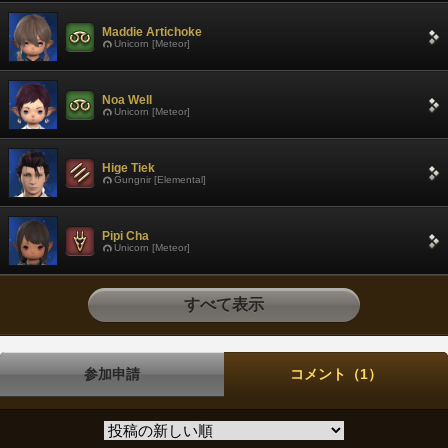
Maddie Artichoke
Unicorn [Meteor]
Noa Well
Unicorn [Meteor]
Hige Tiek
Gungnir [Elemental]
Pipi Cha
Unicorn [Meteor]
すべて表示
参加申請
コメント（1）