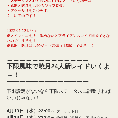
「ステータスどれくらいにすれば？」
という場合は
・武器と防具をLv90のジョブ装備。
・アクセサリを２つ外す。
くらいでokです！
2022-04-12追記：
※メインクエを少し進めないとアライアンスレイド開放できな
いのでご注意を！
※武器、防具はLv90ジョブ装備（IL560）でよろしく！
＿＿＿＿＿＿＿＿＿＿＿＿＿
下限風味で暁月24人新レイドいくよ
～！
￣￣￣￣￣￣￣￣￣￣￣￣￣
下限設定がないなら下限ステータスに調整すれば
いいじゃない！
4月13日（水）22:00～
ターゲット日
4月14日（木）22:00～
予備日（前日クリアできなかっ