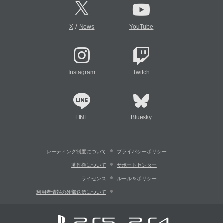
/
X
News
YouTube
Instagram
Twitch
LINE
Bluesky
レーティング制度について
プライバシーポリシー
著作権について
サポートセンター
ライセンス
ルール＆ポリシー
利用者情報の外部送信について