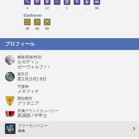
4
-
17
-
1
-
-
90
Gatherer
39
86
80
プロフィール
種族/部族/性別
ルガディン
ゼーヴォルフ / ♂
誕生日
星2月(3月) 9日
守護神
メネフィナ
開始都市
グリダニア
所属グランドカンパニー
黒渦団 / 中甲士
フリーカンパニー
Ark