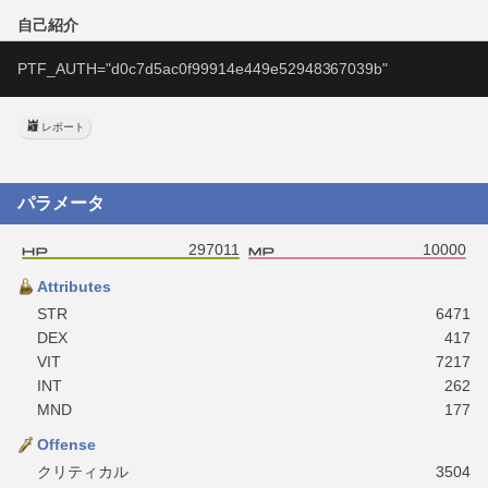
自己紹介
PTF_AUTH="d0c7d5ac0f99914e449e52948367039b"
レポート
パラメータ
297011
10000
Attributes
STR
6471
DEX
417
VIT
7217
INT
262
MND
177
Offense
クリティカル
3504