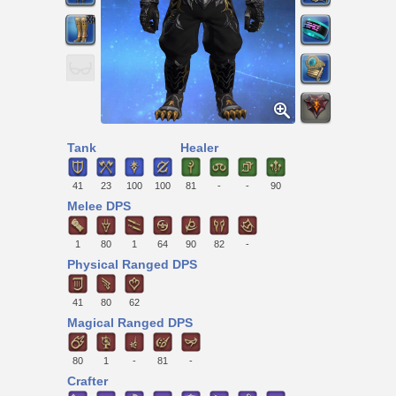
Tank
Healer
41
23
100
100
81
-
-
90
Melee DPS
1
80
1
64
90
82
-
Physical Ranged DPS
41
80
62
Magical Ranged DPS
80
1
-
81
-
Crafter