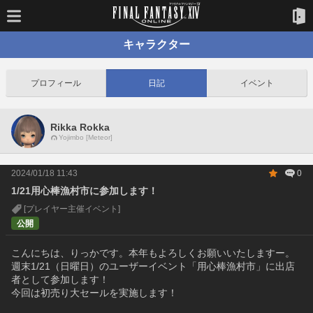
キャラクター
プロフィール
日記
イベント
Rikka Rokka
Yojimbo [Meteor]
2024/01/18 11:43
0
1/21用心棒漁村市に参加します！
[プレイヤー主催イベント]
公開
こんにちは、りっかです。本年もよろしくお願いいたしますー。
週末1/21（日曜日）のユーザーイベント「用心棒漁村市」に出店
者として参加します！
今回は初売り大セールを実施します！