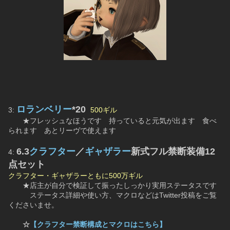
ロランベリー
*20
3: 
500ギル
　　★フレッシュなほうです　持っていると元気が出ます　食べ
られます　あとリーヴで使えます
6.3
クラフター
／
ギャザラー
新式フル禁断装備12
4: 
点セット
クラフター・ギャザラーともに500万ギル
　　★店主が自分で検証して振ったしっかり実用ステータスです
　　　ステータス詳細や使い方、マクロなどはTwitter投稿をご覧
くださいませ。
☆
【クラフター禁断構成とマクロはこちら】