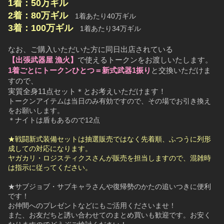
1着：50万ギル
2着：80万ギル
　1着あたり40万ギル
3着：100万ギル
　1着あたり34万ギル
なお、ご購入いただいた方に同日出店されている
【出張武器屋 漁火】
で使えるトークンをお渡しいたします。
1着ごとにトークンひとつ＝新式武器1振り
と交換いただけま
すので、
実質全身11点セット＊とお考えいただけます！
トークンアイテムは当日のみ有効ですので、その場でお引き換え
をお願いします。
＊ナイトは盾もあるので12点
★戦闘新式装備セットは抽選販売ではなく先着順、ふつうに列形
成しての対応になります。
ヤガカリ・ロジスティクスさんが販売を担当しますので、混雑時
は指示に従ってください。
★サブジョブ・サブキャラさんや復帰勢のかたの追いつきに便利
です！
お仲間へのプレゼントなどにもご活用くださいませ！
また、お友だちと誘い合わせてのまとめ買いも歓迎です。お安く