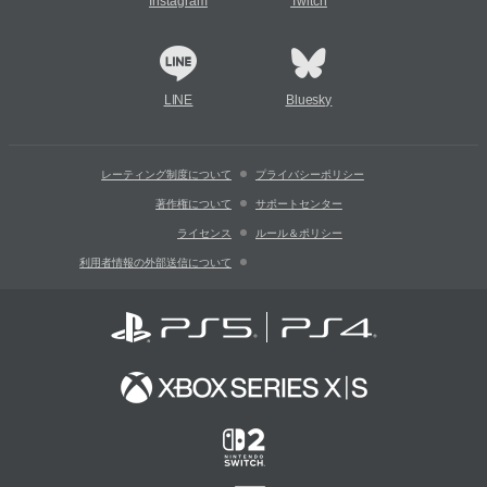
Instagram
Twitch
LINE
Bluesky
レーティング制度について
プライバシーポリシー
著作権について
サポートセンター
ライセンス
ルール＆ポリシー
利用者情報の外部送信について