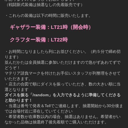
（戦闘新式装備は抽選なしの先着販売です）
・これらの装備は以下の時間に販売いたします。
　ギャザラー装備：LT21時（開会時）
　クラフター装備：LT22時
・お時間になりましたら列にお並びください。（約５分で締め切
ります）
並んだかたは全員抽選に参加いただけますので急がずあわてずで
どうぞ！
マテリア請負マークを付けたお手伝いスタッフが列整理をさせて
いただきます。
・店主の合図で順にダイスを振っていただき、数の大きい順に当
選となります
ダイスを振る「/random」を入力できるように準備してくださる
と助かります！
・当選は番号で発表＆Tellでご連絡します、抽選開始から30分後ま
では会場付近に滞在していてください
・希望者数が在庫数以内の場合、抽選はありません。希望者がい
なかった品物は抽選終了後先着順でご購入いただけます。