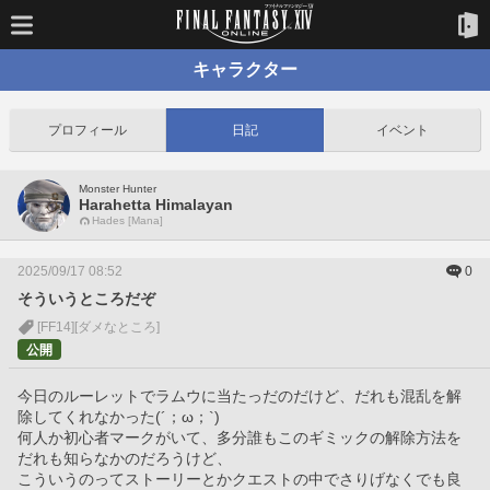
キャラクター
プロフィール
日記
イベント
Monster Hunter
Harahetta Himalayan
Hades [Mana]
2025/09/17 08:52
0
そういうところだぞ
[FF14]
[ダメなところ]
公開
今日のルーレットでラムウに当たっだのだけど、だれも混乱を解
除してくれなかった(´；ω；`)
何人か初心者マークがいて、多分誰もこのギミックの解除方法を
だれも知らなかのだろうけど、
こういうのってストーリーとかクエストの中でさりげなくでも良