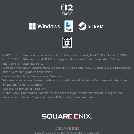
©2026 Sony Interactive Entertainment LLC."PlayStation Family Mark", "PlayStation", "PS5
logo", "PS5", "PS4 logo" and "PS4" are registered trademarks or trademarks of Sony
Interactive Entertainment Inc.
Microsoft, the XBOX Sphere mark, the Series X|S logo and XBOX Series X|S are trademarks
of the Microsoft group of companies.
Nintendo Switch is a trademark of Nintendo.
Windows is either a registered trademark or trademark of Microsoft Corporation in the United
States and/or other countries.
Mac is a trademark of Apple Inc.
©2026 Valve Corporation. Steam and the Steam logo are trademarks and/or registered
trademarks of Valve Corporation in the U.S. and/or other countries.
© SQUARE ENIX
LOGO ILLUSTRATION:© YOSHITAKA AMANO