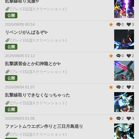
乱撃線取り克服✨
[プレイ日記]
[スクリーンショット]
公開
2026/08/06 00:54
0
3
リベンジがんばるぞ✨
[プレイ日記]
[スクリーンショット]
公開
2026/08/05 01:12
0
2
乱撃講習会とか幻神龍とか✨
[プレイ日記]
[スクリーンショット]
公開
2026/08/04 01:07
2
2
乱撃線取りできなくなっちゃった
[プレイ日記]
[スクリーンショット]
公開
2026/08/03 01:08
2
3
ファントムウエポン作りと三日月島巡り
[プレイ日記]
[スクリーンショット]