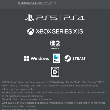
利用者情報の外部送信について
©2026 Sony Interactive Entertainment LLC."PlayStation Family Mark", "PlayStation", "PS5
logo", "PS5", "PS4 logo" and "PS4" are registered trademarks or trademarks of Sony
Interactive Entertainment Inc.
Microsoft, the XBOX Sphere mark, the Series X|S logo and XBOX Series X|S are trademarks
of the Microsoft group of companies.
Nintendo Switch is a trademark of Nintendo.
Windows is either a registered trademark or trademark of Microsoft Corporation in the United
States and/or other countries.
Mac is a trademark of Apple Inc.