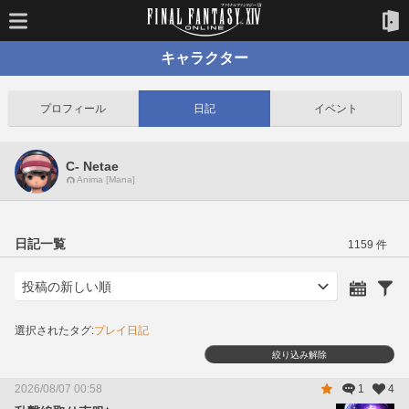
キャラクター
プロフィール
日記
イベント
C- Netae
Anima [Mana]
日記一覧
1159 件
選択されたタグ:
プレイ日記
絞り込み解除
2026/08/07 00:58
1
4