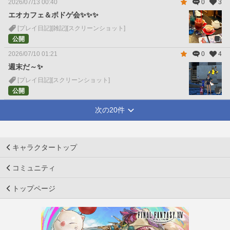
2026/07/13 00:40
0
3
エオカフェ＆ボドゲ会✨✨✨
[プレイ日記]
[雑記]
[スクリーンショット]
公開
2026/07/10 01:21
0
4
週末だ～✨
[プレイ日記]
[スクリーンショット]
公開
次の20件
キャラクタートップ
コミュニティ
トップページ