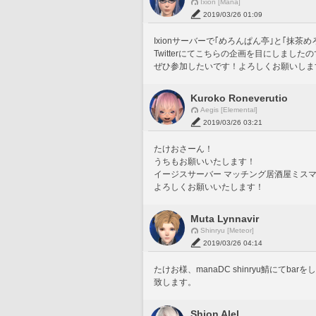
Ixion [Mana]
2019/03/26 01:09
Ixionサーバーで｢めろんぱん亭｣と｢抹
Twitterにてこちらの企画を目にしまし
ぜひ参加したいです！よろしくお願いしま
Kuroko Roneverutio
Aegis [Elemental]
2019/03/26 03:21
たけおさーん！
うちもお願いいたします！
イージスサーバー マッチング居酒屋ミス
よろしくお願いいたします！
Muta Lynnavir
Shinryu [Meteor]
2019/03/26 04:14
たけお様、manaDC shinryu鯖にて
致します。
Shion Alel