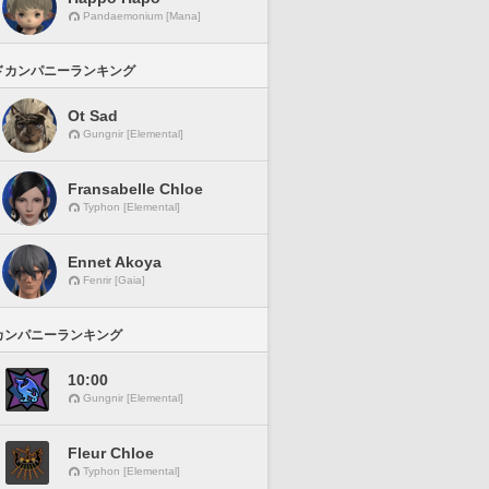
Pandaemonium [Mana]
ドカンパニーランキング
Ot Sad
Gungnir [Elemental]
Fransabelle Chloe
Typhon [Elemental]
Ennet Akoya
Fenrir [Gaia]
カンパニーランキング
10:00
Gungnir [Elemental]
Fleur Chloe
Typhon [Elemental]