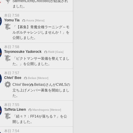
SternenLicht(Chocobo)が結成され
ました。
本日 7:58
Yomu Tia
Asura [Mana]
「【募集】青魔全種ラーニング～モ
ルボルチャレンジしませんか！」を
公開しました。
本日 7:58
Toyonosuke Yadorock
Ridill [Gaia]
「ピクトマンサー装備を整えてまし
た。」を公開しました。
本日 7:57
Chivi' Bee
Belias [Meteor]
Chivi' Bee(
Belias)さんがCWLSの
立ち上げメンバー募集を開始しまし
た。
本日 7:55
Taffeta Linen
Mandragora [Meteor]
「続々？：FF14が落ちる？」を公
開しました。
本日 7:54