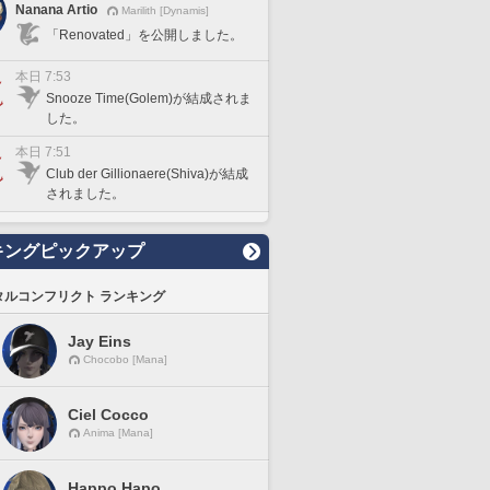
Nanana Artio
Marilith [Dynamis]
「Renovated」を公開しました。
本日 7:53
Snooze Time(Golem)が結成されま
した。
本日 7:51
Club der Gillionaere(Shiva)が結成
されました。
キングピックアップ
タルコンフリクト ランキング
Jay Eins
Chocobo [Mana]
Ciel Cocco
Anima [Mana]
Happo Hapo