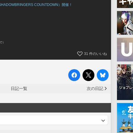
DOWBRINGERS COUNTDOWN）開催！
まで）
31
件のいいね
日記一覧
次の日記