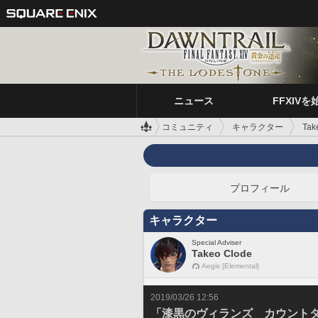
ニュース
FFXIVを
コミュニティ
キャラクター
Tak
プロフィール
キャラクター
Special Adviser
Takeo Clode
Aegis [Elemental]
2019/03/26 12:56
「漆黒のヴィランズ カウントダ