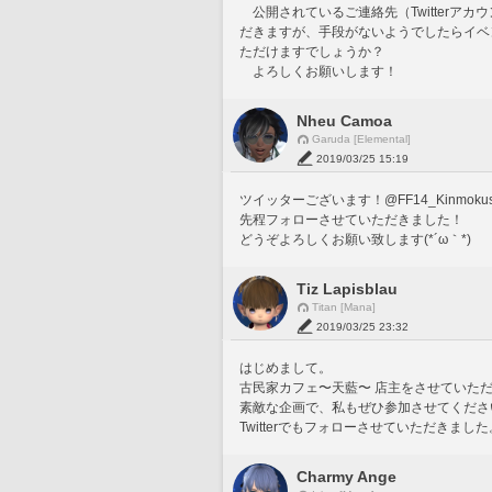
　公開されているご連絡先（Twitter
だきますが、手段がないようでしたらイベ
ただけますでしょうか？
　よろしくお願いします！
Nheu Camoa
Garuda [Elemental]
2019/03/25 15:19
ツイッターございます！@FF14_Kinmokus
先程フォローさせていただきました！
どうぞよろしくお願い致します(*´ω｀*)
Tiz Lapisblau
Titan [Mana]
2019/03/25 23:32
はじめまして。
古民家カフェ〜天藍〜 店主をさせていた
素敵な企画で、私もぜひ参加させてくださ
Twitterでもフォローさせていただきま
Charmy Ange