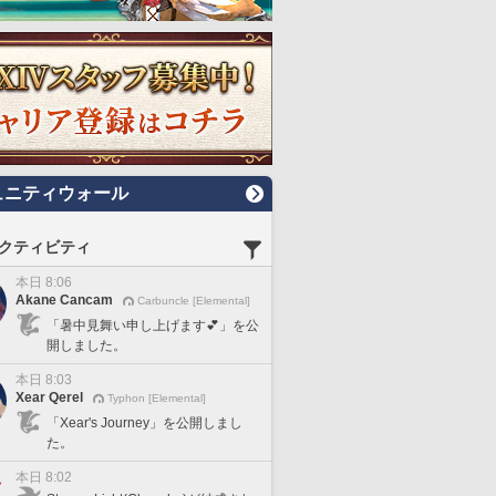
ュニティウォール
クティビティ
本日 8:06
Akane Cancam
Carbuncle [Elemental]
「暑中見舞い申し上げます💕」を公
開しました。
本日 8:03
Xear Qerel
Typhon [Elemental]
「Xear's Journey」を公開しまし
た。
本日 8:02