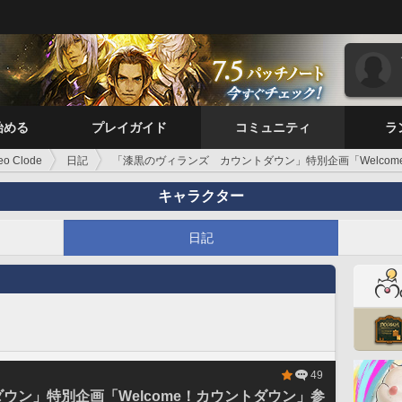
始める
プレイガイド
コミュニティ
ラ
eo Clode
日記
「漆黒のヴィランズ カウントダウン」特別企画「Welco
キャラクター
日記
49
ウン」特別企画「Welcome！カウントダウン」参