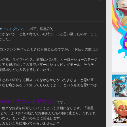
カウントダウン
」（以下、漆黒CD）。
にかないか…と色々考えていた時に、ふと思い至ったのが、ここ
でした。
コンテンツを作ったときにも感じたのですが、「お店」の数はと
占いの店、ライブハウス、旅館にパン屋、ヒーローショーステージ
リアを飛び出しての青空バザーにショッピングモール…そうそ
奏酒場なども人気を博していたり。
まとめて紹介する機会ってなかなかなかったよなぁ、と思い至
々なお店があるって知ってもらおうよ！」という企画を思いつき
lcome！カウントダウン」
です。
日、色々なお店を紹介していこうという企画になります。「漆黒
ることで、より多くの新たなお客さんたちの目に止まり、それぞれ
いなぁ、という思いのもとに開催します。
ヒカセンたちに知ってもらいませんか？