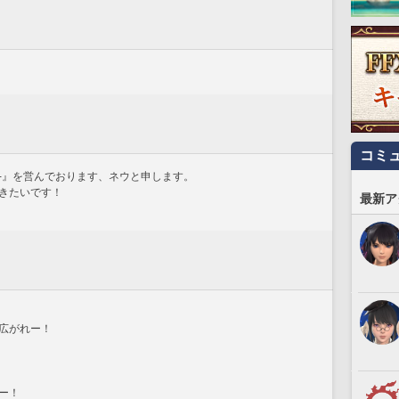
コミ
木犀-』を営んでおります、ネウと申します。
きたいです！
最新ア
広がれー！
ー！