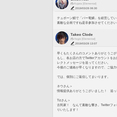
Kujata [Elemental]
2019/03/26 06:30
テュポーン鯖で「バー竜鱗」を経営してい
素敵な企画ですね是非参加させてください
Takeo Clode
Aegis [Elemental]
2019/03/26 13:07
早くもたくさんのコメントありがとうござ
もし、各お店の方でTwitterアカウントを
レクトメッセージを送ってください。
今後のご連絡が早くなりますので、ご協力
では、個別にご返信してまいります。
ネウさん＞
情報提供ありがとうございました！　追っ
Tizさん＞
古民家！　なんて素敵な響き。Twitte
りいたします！