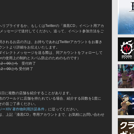
リプライするか、もしくはTwitterの「漆黒CD」イベント用アカ
メッセージで送付してください。追って、イベント参加方法をご
されるお店の方は、お持ちであればTwitterアカウントをお書き
ウントより詳細をお伝えいたします。
ダイレクトメッセージを送る際は、同アカウントをフォローして
terの使用上の制約とスパム防止のためのものです）
12：00ごろ
　受付終了
12：00ごろ
 受付終了
1日に複数の店舗を紹介することがあります。
数のワールドに店舗を持たれている場合、紹介する回数を1度に
その旨ご了承ください。
ーXIV 著作物利用許諾条件
」に従ってください。
は、上記「漆黒CD」専用アカウントまで、お気軽にお問い合わせ