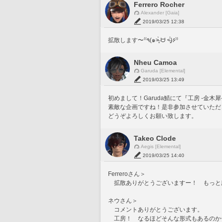
Ferrero Rocher
Alexander [Gaia]
2019/03/25 12:38
Nheu Camoa
Garuda [Elemental]
2019/03/25 13:49
初めまして！Garuda鯖にて『工房 -金
素敵な企画ですね！是非参加させていただ
どうぞよろしくお願い致します。
Takeo Clode
Aegis [Elemental]
2019/03/25 14:40
Ferreroさん＞
　拡散ありがとうございますー！　もっと
ネウさん＞
　コメントありがとうございます。
　工房！　なるほどそんな形式もあるのか