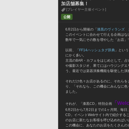
加店舗募集！
[プレイヤー主催イベント]
公開
6月2日から開催の「
漆黒のヴィランズ　
このイベントに合わせて行える企画はな
数年で一気にその数を増やした「お店」
以前、「
FF14ハッシュタグ辞典
」という
にかく多い。
主流のBAR・カフェをはじめとして、
や撮影スタジオ、果てにはハウジングエ
う、最近では楽器演奏機能を駆使した演
それだけ色々お店があるのに、それらを
り、「それなら、この機会にみんなに色
ました。
「We
それが、「漆黒CD」特別企画
6月2日から7月2日までの1ヶ月間、毎
CD」イベントWebサイト内で紹介す
のお店に新たなお客様を呼び込めればい
この機会に、あなたのお店をたくさんの