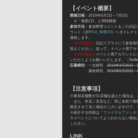
【イベント概要】
開催日程
：2019年6月2日～7月2日
　※「漆黒CD」と同時開催
参加方法
：参加希望コメントをこの日記へ
ウント（
@FF14_ShBCD
）へダイレクト
連絡します。
※3/26追記
：日記リプライにて参加表明
添えください。追って、イベント用アカ
※4/14追記
：イベント用アカウントに
いただくようお願いいたします。（Twit
応募締切
：一次締切　
2019年4月30日　
　　　　　最終締切　
2019年5月20日　
【注意事項】
※参加店舗数が31店舗を超えた場合は、
　また、本店／支店など、同じ名前で複
限定させて頂く場合がございますので、
※紹介する内容は「
ファイナルファンタジ
※イベントについてよくわからない場合
ください。
LINK