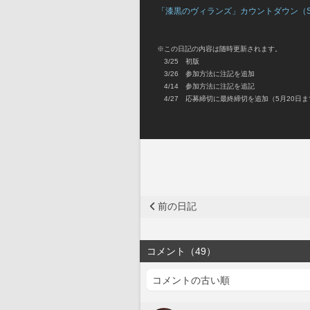
「漆黒のヴィランズ」カウントダウン（SHA
※この日記の内容は随時更新されます。
　3/25　初版
　3/26　参加方法に注記を追加
　4/14　参加方法に注記を追記
　4/27　応募締切に最終締切を追加（5月20日
前の日記
コメント（49）