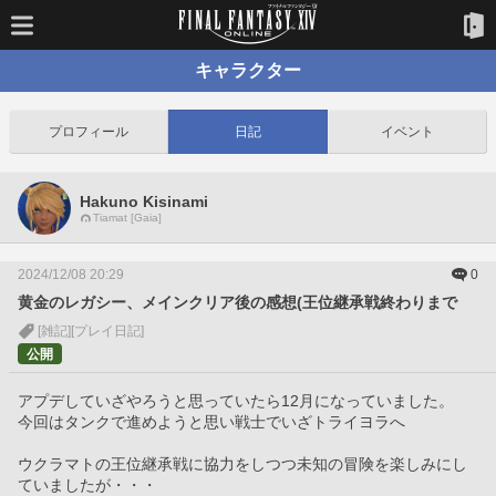
キャラクター
プロフィール
日記
イベント
Hakuno Kisinami
Tiamat [Gaia]
2024/12/08 20:29
0
黄金のレガシー、メインクリア後の感想(王位継承戦終わりまで
[雑記]
[プレイ日記]
公開
アプデしていざやろうと思っていたら12月になっていました。
今回はタンクで進めようと思い戦士でいざトライヨラへ
ウクラマトの王位継承戦に協力をしつつ未知の冒険を楽しみにし
ていましたが・・・