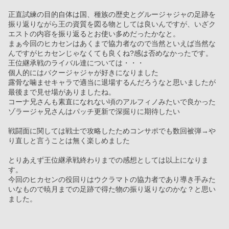
正直試練の目的自体は国、種族の歴史とグルージャジャの足跡を
振り返りながら王の資質を図る物としては良いんですが、いざク
エストの内容を振り返るとお使い多めだったかなと。
まぁ今回のヒカセンはあくまで協力者なので当然といえば当然な
んですがヒカセンじゃなくても良くね?感は否めなかったです。
王位継承戦のライバル達については・・・
個人的にはバクージャジャが好きになりました
露骨な噛ませキャラで適当に退場するんだろうなと思いましたが
最後まで見せ場がありましたね。
コーナ兄さんも素直になれない頃のアルフィノみたいで良かった
ゾラージャ兄さんはパッチ更新で深掘りに期待したい
戦闘面に関しては戦士で攻略したためコンサポでも数回被弾→や
り直しと言うことは無く楽しめました
とりあえず王位継承戦終わりまでの感想としては以上になりま
す。
今回のヒカセンの役回りはウクラマトの協力者であり導き手みた
いなもので暁月までの足跡で得た物の振り返りなのかな？と思い
ました。