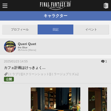
キャラクター
プロフィール
日記
イベント
Queri Quet
the Blue
Asura [Mana]
2025/01/23 14:55
1
カフェ計画はけっきょく…
[ミラプリ]
[スクリーンショット]
[ミラージュプリズム]
公開