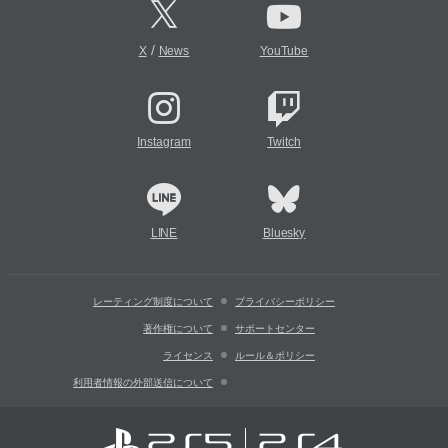
/
X
News
YouTube
Instagram
Twitch
LINE
Bluesky
レーティング制度について
プライバシーポリシー
著作権について
サポートセンター
ライセンス
ルール＆ポリシー
利用者情報の外部送信について