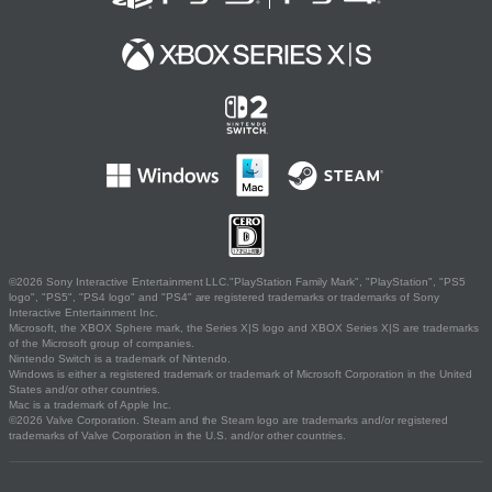
©2026 Sony Interactive Entertainment LLC."PlayStation Family Mark", "PlayStation", "PS5
logo", "PS5", "PS4 logo" and "PS4" are registered trademarks or trademarks of Sony
Interactive Entertainment Inc.
Microsoft, the XBOX Sphere mark, the Series X|S logo and XBOX Series X|S are trademarks
of the Microsoft group of companies.
Nintendo Switch is a trademark of Nintendo.
Windows is either a registered trademark or trademark of Microsoft Corporation in the United
States and/or other countries.
Mac is a trademark of Apple Inc.
©2026 Valve Corporation. Steam and the Steam logo are trademarks and/or registered
trademarks of Valve Corporation in the U.S. and/or other countries.