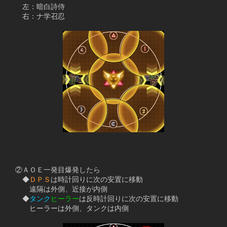
　　左：暗白詩侍
　　右：ナ学召忍
　②ＡＯＥ一発目爆発したら
　　◆
ＤＰＳ
は時計回りに次の安置に移動
　　　遠隔は外側、近接が内側
　　◆
タンク
ヒーラー
は反時計回りに次の安置に移動
　　　ヒーラーは外側、タンクは内側