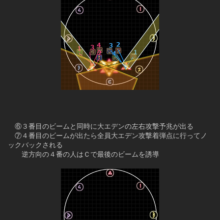
　⑥３番目のビームと同時に大エデンの左右攻撃予兆が出る
　⑦４番目のビームが出たら全員大エデン攻撃着弾点に行ってノ
ックバックされる
　　逆方向の４番の人はＣで最後のビームを誘導