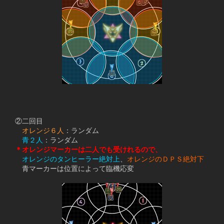
　②二回目
オレンジ６人
：ランダム
青２人
：ランダム
＊オレンジマーカーは二人でも受けれるので、
オレンジのタンヒーラー絶対上
、
オレンジのＤＰＳ絶対下
　　青マーカーは位置によって臨機応変