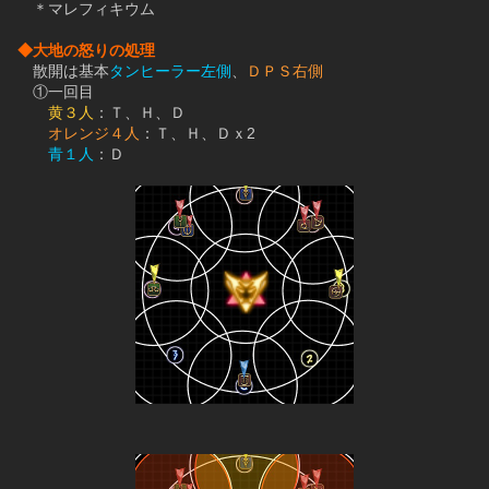
　＊マレフィキウム
◆大地の怒りの処理
　散開は基本
タンヒーラー左側
、
ＤＰＳ右側
　①一回目
黄３人
：Ｔ、Ｈ、Ｄ
オレンジ４人
：Ｔ、Ｈ、Ｄｘ2
青１人
：Ｄ