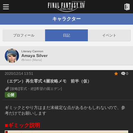
キャラクター
プロフィール
日記
イベント
Literary Cannon
Amaya Silver
Ixion [Mana]
2020/12/14 13:51
0
（エデン）再生零式 4層攻略メモ 前半（仮）
[攻略]
[零式・絶]
[希望の園エデン]
公開
ギミックとやり方はまだ未確定な点があるかもしれないので、参
考だけでお願いします
■ギミック説明