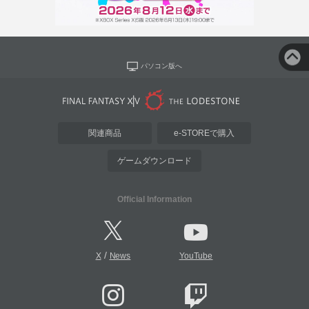
パソコン版へ
関連商品
e-STOREで購入
ゲームダウンロード
Official Information
/
X
News
YouTube