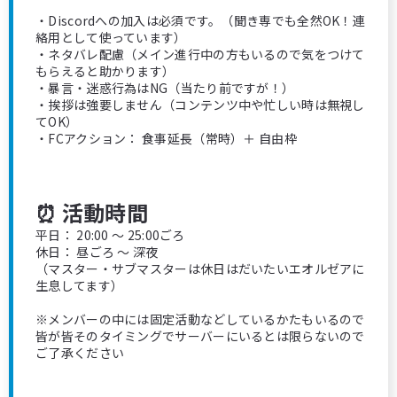
・Discordへの加入は必須です。（聞き専でも全然OK！連
絡用として使っています）
・ネタバレ配慮（メイン進行中の方もいるので気をつけて
もらえると助かります）
・暴言・迷惑行為はNG（当たり前ですが！）
・挨拶は強要しません（コンテンツ中や忙しい時は無視し
てOK）
・FCアクション： 食事延長（常時）＋ 自由枠
⏰ 活動時間
平日： 20:00 ～ 25:00ごろ
休日： 昼ごろ ～ 深夜
（マスター・サブマスターは休日はだいたいエオルゼアに
生息してます）
※メンバーの中には固定活動などしているかたもいるので
皆が皆そのタイミングでサーバーにいるとは限らないので
ご了承ください