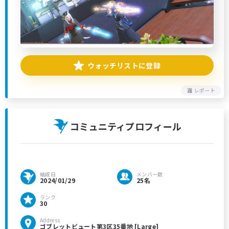
ウォッチリストに登録
レポート
コミュニティプロフィール
結成日
メンバー数
2024/01/29
25名
ランク
30
Address
ゴブレットビュート第3区35番地 [Large]