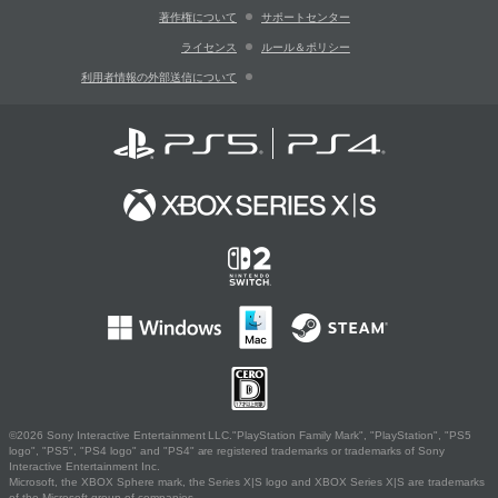
著作権について
サポートセンター
ライセンス
ルール＆ポリシー
利用者情報の外部送信について
©2026 Sony Interactive Entertainment LLC."PlayStation Family Mark", "PlayStation", "PS5
logo", "PS5", "PS4 logo" and "PS4" are registered trademarks or trademarks of Sony
Interactive Entertainment Inc.
Microsoft, the XBOX Sphere mark, the Series X|S logo and XBOX Series X|S are trademarks
of the Microsoft group of companies.