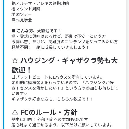
絶アルテマ・アレキの短期攻略
極マウント周回
地図ツアー
零式見学会
■ こんな方、大歓迎です！
極・零式に興味はあるけど、野良は不安…という方
戦闘は苦手だけど、高難度のコンテンツをやってみたい方
経験不問！一緒に成長していきましょう！
☆ ハウジング・ギャザクラ勢も大
歓迎！
ゴブレットビュートに
Lハウス
を所有しています。
定期的に模様替えを行っているので、「ハウジングが好
き！センスを活かしたい！」という方の参加もお待ちして
います✨
ギャザクラ好きな方も、もちろん歓迎です！
△ FCのルール・方針
基本は自由！ 外部固定への参加もOKです。
居心地よく過ごせるよう、以下だけお願いしています。